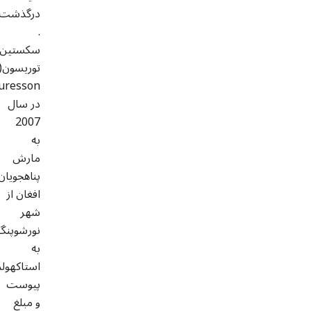
درگذشت
.
سکستین
uresson
در سال
2007
به
مارش
پناهجویان
افغان از
شهر
نورشوپنگ
به
استاکهولم
پیوست
و مبلغ