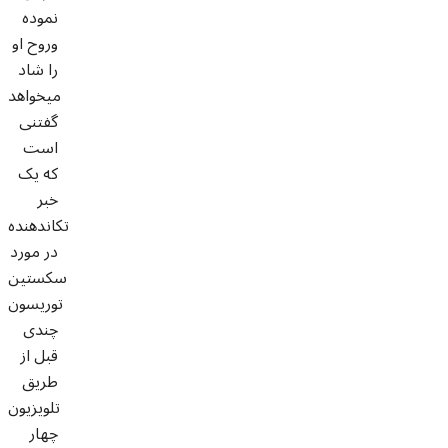
نموده
وروح او
را شاد
میخواهد
گفتنی
است
که یک
خبر
تکاندهنده
در مورد
سکستین
توریسون
چندی
قبل از
طریق
تلویزیون
چهار