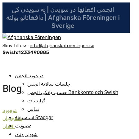
انجمن افغانها در سویدن | په سویدن کی
دافغانانو ټولنه | Afghanska Föreningen i
Sverige
Skriv till oss:
info@afghanskaforeningen.se
Swish:1233490885
در مورد انجمن
جلسات سالانه انجمن
Blog
حساب بانکی انجمن Bankkonto och Swish
گزارشات
تماس
درمورد
اساسنامه Stadgar
پناهجويان
عضویت
افغان
شوراي زنان