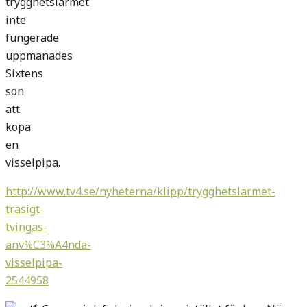
trygghetslarmet
inte
fungerade
uppmanades
Sixtens
son
att
köpa
en
visselpipa.
http://www.tv4.se/nyheterna/klipp/trygghetslarmet-
trasigt-
tvingas-
anv%C3%A4nda-
visselpipa-
2544958