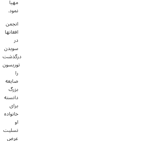
مهیا
نمود.
انجمن
افغانها
در
سویدن
درگذشت
توریسون
را
ضایعه
بزرگ
دانسته
برای
خانواده
او
تسلیت
عرض