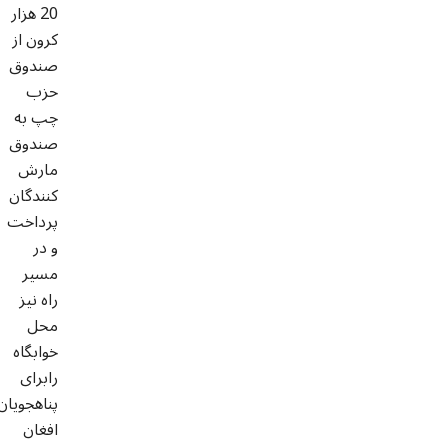
20 هزار
کرون از
صندوق
حزب
چپ به
صندوق
مارش
کنندگان
پرداخت
و در
مسیر
راه نیز
محل
خوابگاه
رابرای
پناهجویان
افغان