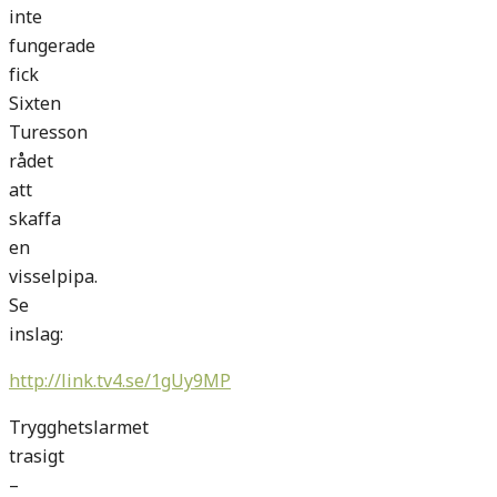
inte
fungerade
fick
Sixten
Turesson
rådet
att
skaffa
en
visselpipa.
Se
inslag:
http://link.tv4.se/1gUy9MP
Trygghetslarmet
trasigt
–