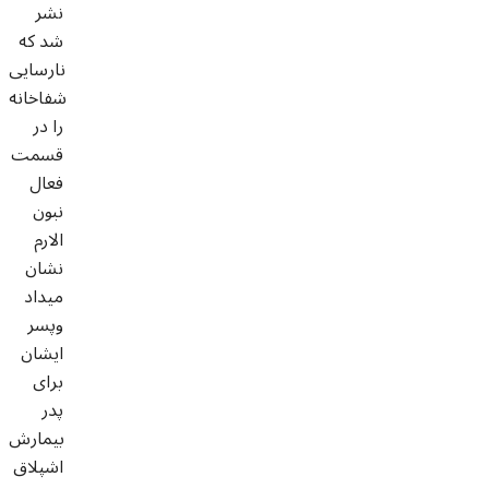
نشر
شد که
نارسایی
شفاخانه
را در
قسمت
فعال
نبون
الارم
نشان
میداد
وپسر
ایشان
برای
پدر
بیمارش
اشپلاق