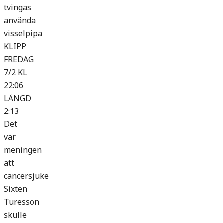
tvingas
använda
visselpipa
KLIPP
FREDAG
7/2 KL
22:06
LÄNGD
2:13
Det
var
meningen
att
cancersjuke
Sixten
Turesson
skulle