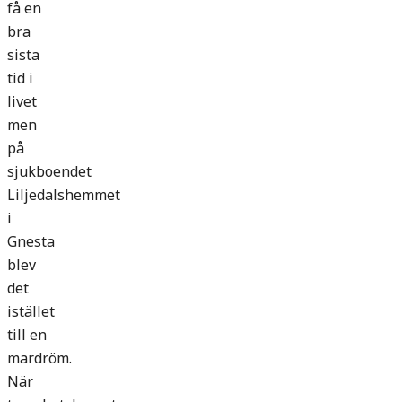
få en
bra
sista
tid i
livet
men
på
sjukboendet
Liljedalshemmet
i
Gnesta
blev
det
istället
till en
mardröm.
När