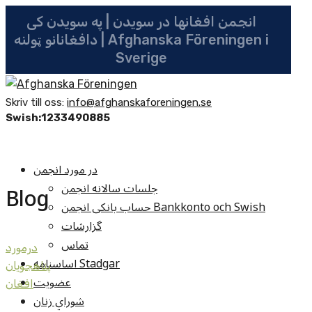
انجمن افغانها در سویدن | په سویدن کی
دافغانانو ټولنه | Afghanska Föreningen i
Sverige
Skriv till oss:
info@afghanskaforeningen.se
Swish:1233490885
در مورد انجمن
جلسات سالانه انجمن
Blog
حساب بانکی انجمن Bankkonto och Swish
گزارشات
تماس
درمورد
اساسنامه Stadgar
پناهجويان
عضویت
افغان
شوراي زنان