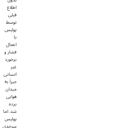
اطلاع
قبلی
توسط
پولیس
با
اعمال
فشار و
برخورد
غیر
انسانی
جبراَ به
میدان
هوایی
برده
شد. اما
پولیس
سرحدی