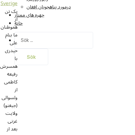
Sverige
درمورد پناهجويان افغان
یک تن
چهره های ممتاز
از
خانه
هموطنان
ما بنام
Sök
علی
efter:
حیدری
با
همسرش
رفیعه
کاظمی
از
ولسوالی
(جیغتو)
ولایت
غزنی
بعد از