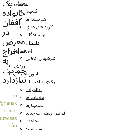
یک
فرهنگي
خانواده
گنجينه
هنرپيشه ها
افغان
گروه هاي هنري
در
نويسندگان
معرض
داستان
اخراج
نيازمنديها
به
شرکتهاي افغاني
ورزش
حمایت
امورپناهندگي
نیازدارد
وکلاي پناهجويان
تظاهرات
En
ملاقات ها
fghansk
سيمينارها
familj
قوانين ومقررات جديد
sutvisas
مقالات
från
راپور روزمره