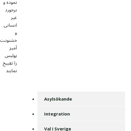
نموده و
برخورد
غیر
انسانی
و
خشنونت
آمیز
پولیس
را تقبیح
نمایند
Asylsökande
Integration
Val i Sverige