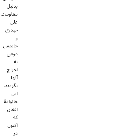
بدلیل
مقاومت
علی
حیدری
و
خانمش
موفق
به
اخراج
آنها
نگردید.
این
خانوادۀ
افغان
که
اکنون
در