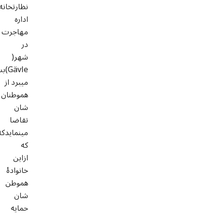
نظارتخانه
اداره
مهاجرت
در
شهر(
Gävle
میبرد از
هموطنان
شان
تقاضا
مینمایدکه
که
ازاین
خانوادۀ
هموطن
شان
حمایه