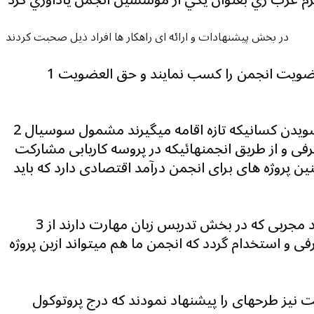
در بخش پیشنهادات و ارائه ای راهکار ها افراد ذیل صحبت کردند
1 ـ آقای دوکتور زیرک: جوانان ورزشکار باید عضویت انجمن را کسب نمایند و حق العضویت
2 ـ آقای فرزام: باساس قوانین جدید دولت سویدن کسانیکه تازه اقامه میگیرند مشمول سوسیال
رفی و از طریق انجمنهائیکه در پروسه کاریابی مشارکت
ین پروژه های برای انجمن درآمد اقتصادی دارد که باید
3 ـ خانم فریده زیرک: پروژه ای وجود دارد افراد مجربی که در بخش تدریس زبان مهارت دارند از
 و استخدام گردد که انجمن ما هم میتواند ازین پروژه
ت نیز طرحهای را پیشنهاد نمودند که درج پروتوکول