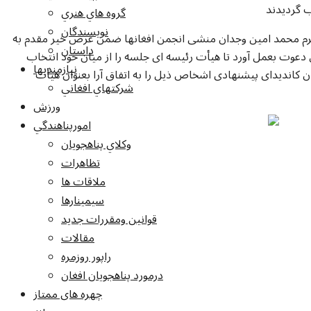
ب گرديدند
گروه هاي هنري
نويسندگان
ر ابتدا محترم محمد امین وجدان منشی انجمن افغانها ضمن عرض خیر مقدم به
داستان
 دعوت بعمل آورد تا هیأت رئیسه ای جلسه را از میان خود انتخاب
نيازمنديها
 کاندیدای پیشنهادی اشخاص ذیل را به اتفاق آرا بعنوان هیأت
شرکتهاي افغاني
ورزش
امورپناهندگي
وکلاي پناهجويان
تظاهرات
ملاقات ها
سيمينارها
قوانين ومقررات جديد
مقالات
راپور روزمره
درمورد پناهجويان افغان
چهره های ممتاز