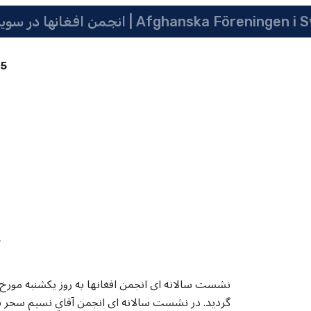
 سویدن | په سویدن کی دافغانانو ټولنه | Afghanska Föreningen i Sverige
85
گردید. در نشست سالانه ای انجمن آقاي نسيم سحر 