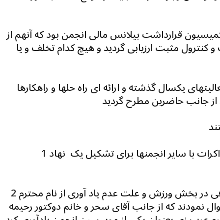
یسیون قرارداشت بیلانس مالی انجمن بود که آنهم از
کنترول مثبت ارزیابی گردید و هیچ کدام تخلف و یا
تهای یکسال گذشته و ارائه ای راه حلها و راهکارها
ند
1 ـ آقای اصغری در مورد مراحل پیشرفت مذاکرات با سایر انجمنها برای تشکیل یک نهاد
2 ـ آقای غوربندی در باره ای هزینه کردن اضافی در بخش ورزش و علت عدم یاد آوری از نام محترم
نمودند که از جانب آقای سحر و خانم دوکتور رحیمه
ترم عرب زي بعنوان يکي از موسسين انجمن يادآوري کرد