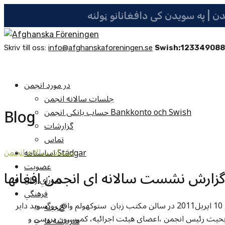
Skriv till oss:
info@afghanskaforeningen.se
Swish:12334908
در مورد انجمن
جلسات سالانه انجمن
Blog
حساب بانکی انجمن Bankkonto och Swish
گزارشات
تماس
اساسنامه Stadgar
جلسات سالانه انجمن
عضویت
گزارش نشست سالانه ای انجمن افغانها
شوراي زنان
فرهنگي
نشست سالانه ای انجمن افغانها به روز يکشنبه مورخ 10 اپریل2011 در سالن مکتب زبان ستوکهولم واقع روگسوید دایر
گنجينه
بحيث رئيس انجمن ،اعضای هيئت اجرائیه، کمیسیون بررسي و
هنرپيشه ها