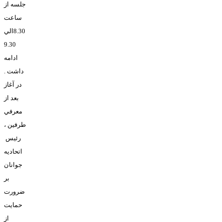
جلسه از
ساعت
8.30الي
9.30
ادامه
داشت .
در آغاز
بعد از
معرفي
طرفين ،
رئيس
اتحاديه
جوانان
بر
ضرورت
حمايت
از