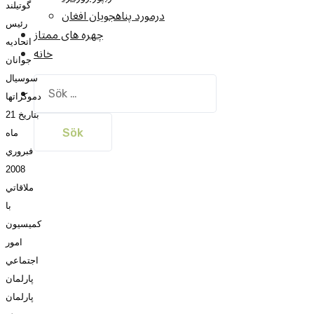
گوتيلند
درمورد پناهجويان افغان
رئيس
چهره های ممتاز
اتحاديه
خانه
جوانان
سوسيال
Sök
efter:
دموکراتها
بتاريخ 21
ماه
فبروري
2008
ملاقاتي
با
کميسيون
امور
اجتماعي
پارلمان
پارلمان