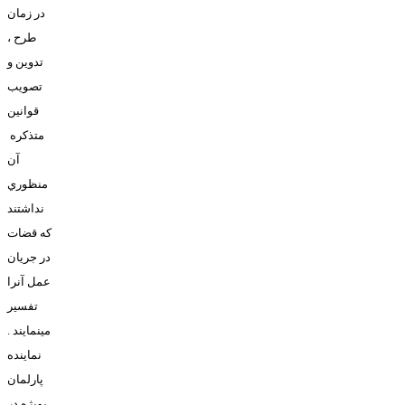
در زمان
طرح ،
تدوين و
تصويب
قوانين
متذکره
آن
منظوري
نداشتند
که قضات
در جريان
عمل آنرا
تفسير
مينمايند .
نماينده
پارلمان
بويژه در