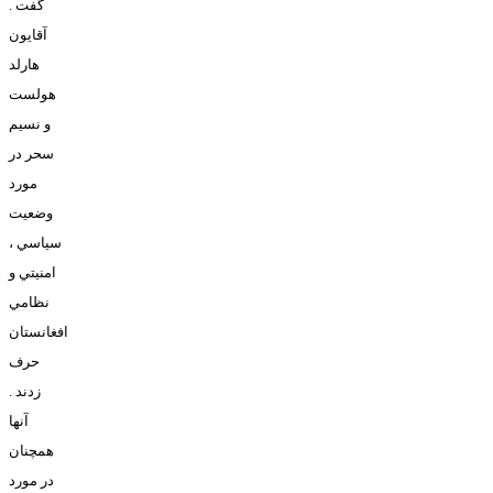
گفت .
آقايون
هارلد
هولست
و نسيم
سحر در
مورد
وضعيت
سياسي ،
امنيتي و
نظامي
افغانستان
حرف
زدند .
آنها
همچنان
در مورد