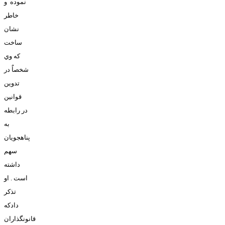
نموده و
خاطر
نشان
ساخت
که وي
شخصاٌ در
تدوين
قوانين
در رابطه
به
پناهجويان
سهم
داشته
است . او
تذکر
دادکه
قانونگذاران