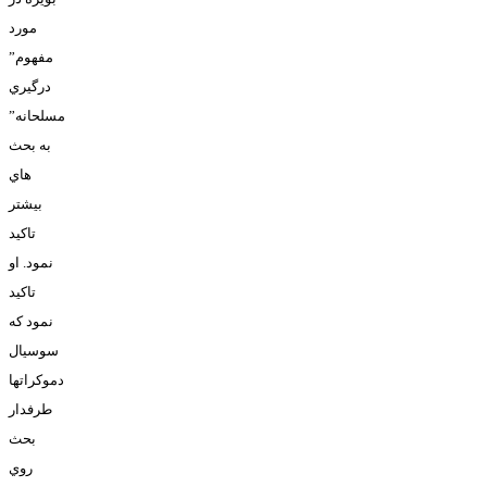
مورد
مفهوم”
درگيري
مسلحانه”
به بحث
هاي
بيشتر
تاکيد
نمود. او
تاکيد
نمود که
سوسيال
دموکراتها
طرفدار
بحث
روي