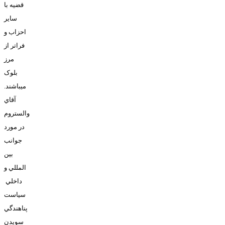
قضيه با
ساير
احزاب و
فراتر از
مرز
بلوک
ميباشند.
آقاي
والستروم
در مورد
جوانب
بين
المللي و
داخلي
سياست
پناهندگي
سويدن