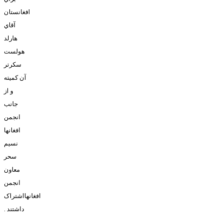
افغانستان
آقاي
هارلد
هولست
سکرتر
آن کميته
و از
جانب
انجمن
افغانها
نسيم
سحر
معاون
انجمن
افغانهااشتراک
داشتند .