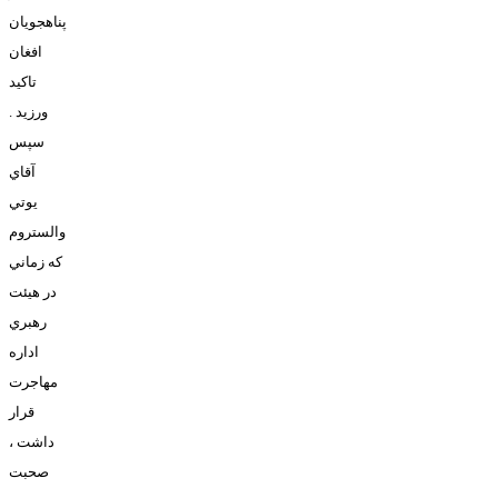
پناهجويان
افغان
تاکيد
ورزيد .
سپس
آقاي
يوتي
والستروم
که زماني
در هيئت
رهبري
اداره
مهاجرت
قرار
داشت ،
صحبت