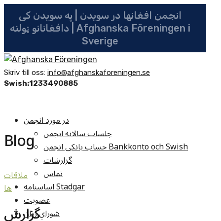
انجمن افغانها در سویدن | په سویدن کی
دافغانانو ټولنه | Afghanska Föreningen i
Sverige
Skriv till oss:
info@afghanskaforeningen.se
Swish:1233490885
در مورد انجمن
جلسات سالانه انجمن
Blog
حساب بانکی انجمن Bankkonto och Swish
گزارشات
تماس
ملاقات
اساسنامه Stadgar
ها
عضویت
گزارش
شوراي زنان