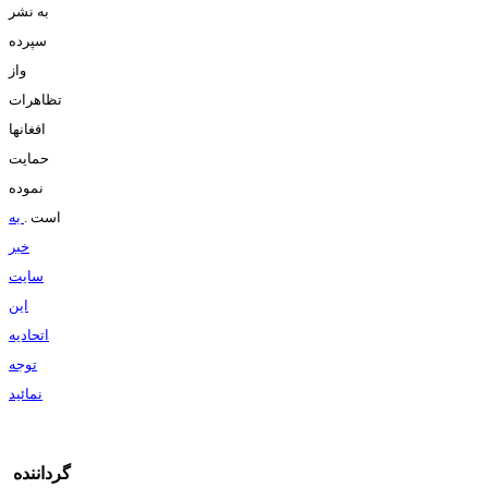
به نشر
سپرده
واز
تظاهرات
افغانها
حمايت
نموده
است
.
به
خبر
سايت
اين
اتحاديه
توجه
نمائيد
گرداننده