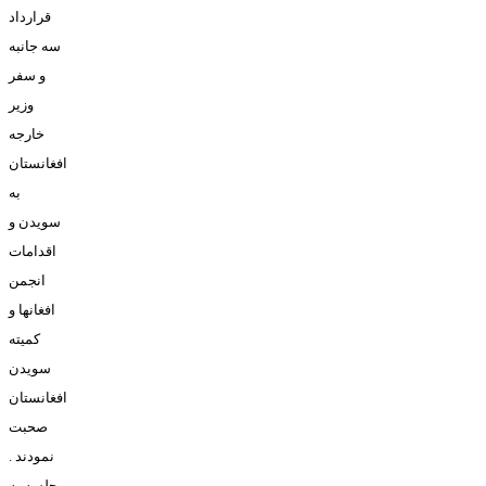
قرارداد
سه جانبه
و سفر
وزير
خارجه
افغانستان
به
سويدن و
اقدامات
انجمن
افغانها و
کميته
سويدن
افغانستان
صحبت
نمودند .
جلسه به