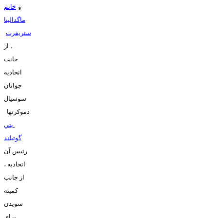
و
خانم
ماگدالينا
ستريفرت
، از
جانب
اتحاديه
جوانان
سوسيال
دموکرتها
يتي
گوتيلند
رئيس آن
اتحاديه ،
از جانب
کميته
سويدن
براي