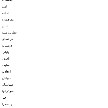
اميد
ادامه
مفاهمه و
تبادل
نظردرزمينه
در فضاي
دوستانه
پايان
يافت .
سايت
اتحاديه
جوانان
سوسيال
دموکراتها
خبر
جلسه را