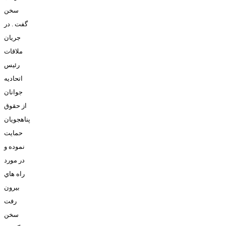
سخن
گفت . در
جريان
ملاقات
رئيس
اتحاديه
جوانان
از حقوق
پناهجويان
حمايت
نموده و
در مورد
راه هاي
بيرون
رفت
سخن