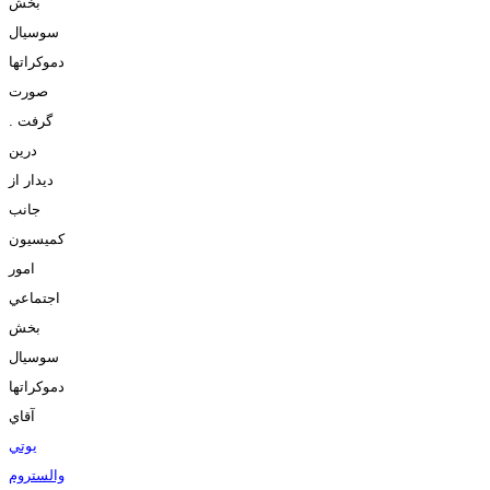
بخش
سوسيال
دموکراتها
صورت
گرفت .
درين
ديدار از
جانب
کميسيون
امور
اجتماعي
بخش
سوسيال
دموکراتها
آقاي
يوتي
والستروم