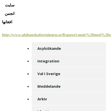
سايت
انجمن
افغانها
http://www.afghanskaforeningen.se/Rapport.mote%20med%20
Asylsökande
Integration
Val i Sverige
Meddelande
Arkiv