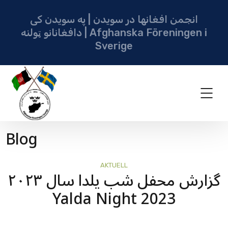
انجمن افغانها در سویدن | په سویدن کی
دافغانانو ټولنه | Afghanska Föreningen i
Sverige
Blog
AKTUELL
گزارش محفل شب یلدا سال ۲۰۲۳
Yalda Night 2023