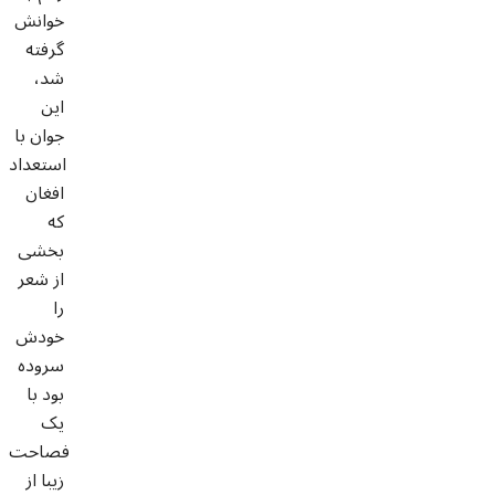
خوانش
گرفته
شد،
این
جوان با
استعداد
افغان
که
بخشی
از شعر
را
خودش
سروده
بود با
یک
فصاحت
زیبا از