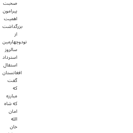
صحبت
پیرامون
اهمیت
بزرگداشت
از
نودوچهارمین
سالروز
استرداد
استقال
افغانستان
گفت
که
مبارزه
که شاه
امان
الله
خان