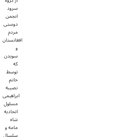
از گروه
سرود
انجمن
دوستی
مردم
افغانستان
و
سویدن
که
توسط
خانم
نصیبه
ابراهیمی
مسئول
اتحادیه
شاه
مامه و
سلسال