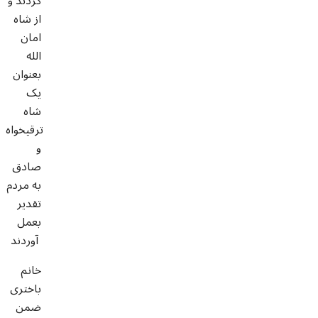
کردند و
از شاه
امان
الله
بعنوان
یک
شاه
ترقیخواه
و
صادق
به مردم
تقدیر
بعمل
آوردند
خانم
باختری
ضمن