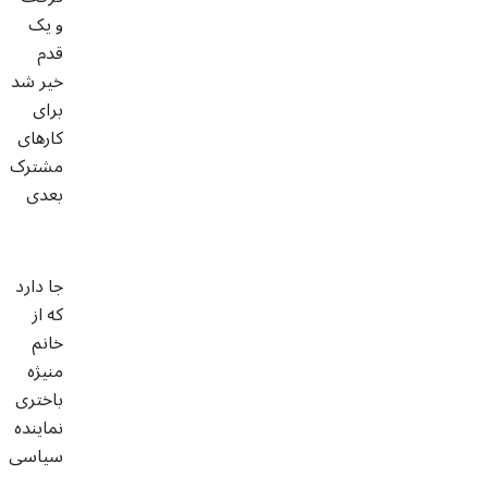
و یک
قدم
خیر شد
برای
کارهای
مشترک
بعدی
جا دارد
که از
خانم
منیژه
باختری
نماینده
سیاسی
ـ