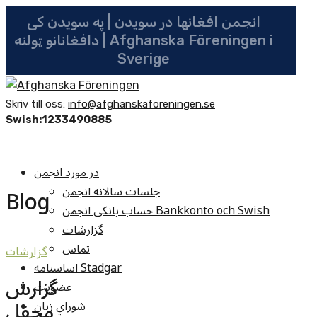
انجمن افغانها در سویدن | په سویدن کی
دافغانانو ټولنه | Afghanska Föreningen i
Sverige
Skriv till oss:
info@afghanskaforeningen.se
Swish:1233490885
در مورد انجمن
جلسات سالانه انجمن
Blog
حساب بانکی انجمن Bankkonto och Swish
گزارشات
تماس
گزارشات
اساسنامه Stadgar
گزارش
عضویت
محفل
شوراي زنان