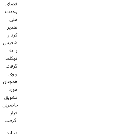
فضای
وحدت
ملی
تقدیر
کرد و
شعرش
را به
دیکلمه
گرفت
و وی
همچنان
مورد
تشویق
حاضرین
قرار
گرفت
در این