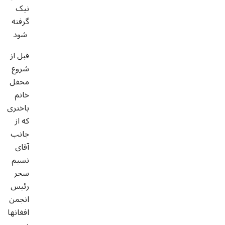
نیک
گرفته
شود
قبل از
شروع
محفل
خانم
باختری
که از
جانب
آقای
نسیم
سحر
رئیس
انجمن
افغانها