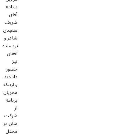
برنامه
آقای
شریف
سعیدی
شاعر و
نویسنده
افغان
نیز
حضور
داشتند
و ازینکه
مجریان
برنامه
از
شرکت
شان در
محفل