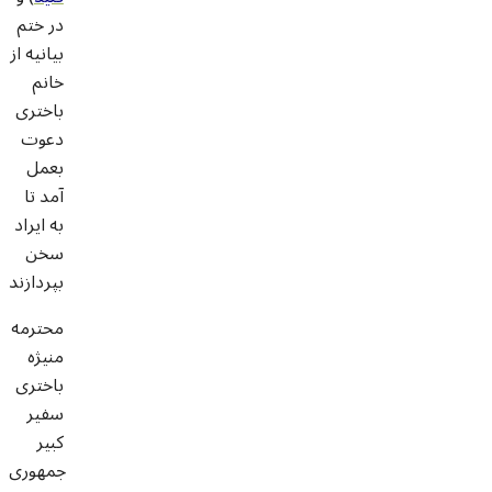
در ختم
بیانیه از
خانم
باختری
دعوت
بعمل
آمد تا
به ایراد
سخن
بپردازند
محترمه
منیژه
باختری
سفیر
کبیر
جمهوری