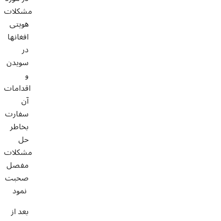
مشکلات
هویتی
افغانها
در
سویدن
و
اقدامات
آن
سفارت
بخاطر
حل
مشکلات
مفصل
صحبت
نمود
بعد از