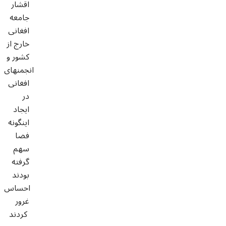
اقشار
جامعه
افغانی
خارج از
کشور و
انجمنهای
افغانی
در
ایجاد
اینگونه
فضا
سهم
گرفته
بودند
احساس
غرور
کردند