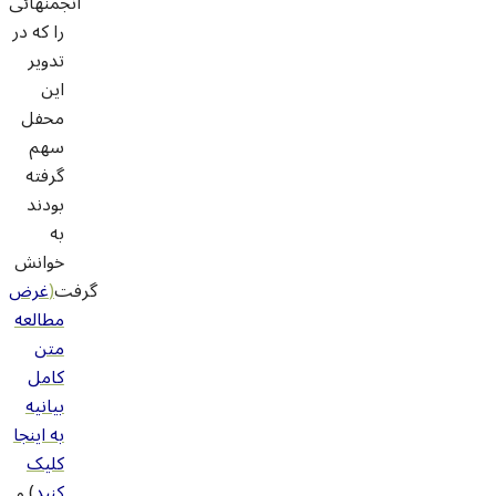
انجمنهائی
را که در
تدویر
این
محفل
سهم
گرفته
بودند
به
خوانش
گرفت
(
غرض
مطالعه
متن
کامل
بیانیه
به اینجا
کلیک
کنید
) و