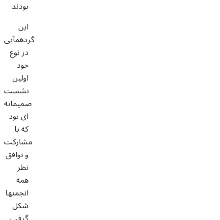
بودند
این
گردهمآیی
در نوع
خود
اولین
نشست
صمیمانه
ای بود
که با
مشارکت
و توافق
نظر
همه
انجمنها
شکل
گرفت