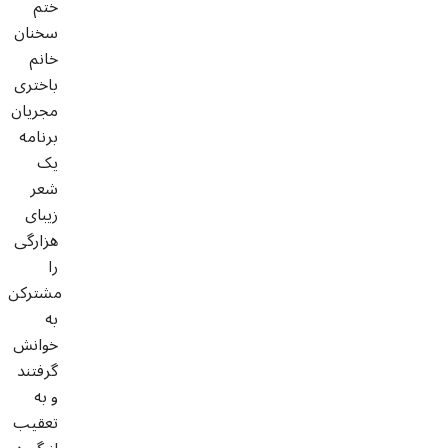
ختم
سخنان
خانم
باختری
مجریان
برنامه
یک
شعر
زیبای
هزارگی
را
مشترکن
به
خوانش
گرفتند
و به
تعقیب