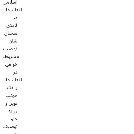
اسلامی
افغانستان
در
لابلای
سخنان
شان
نهضت
مشروطه
خواهی
در
افغانستان
را یک
حرکت
نوین و
رو به
جلو
توصیف