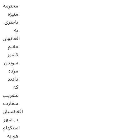
محترمه
منیژه
باختری
به
افغانهای
مقیم
کشور
سویدن
مژده
دادند
که
عنقریب
سفارت
افغانستان
در شهر
استکهلم
هم به