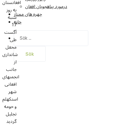
افغانستان
درمورد پناهجويان افغان
به روز
چهره های ممتاز
شنبه
خانه
17
آگست
Sök
طی
efter:
محفل
شانداری
از
جانب
انجمنهای
افغانی
شهر
استکهلم
و حومه
تجلیل
گردید