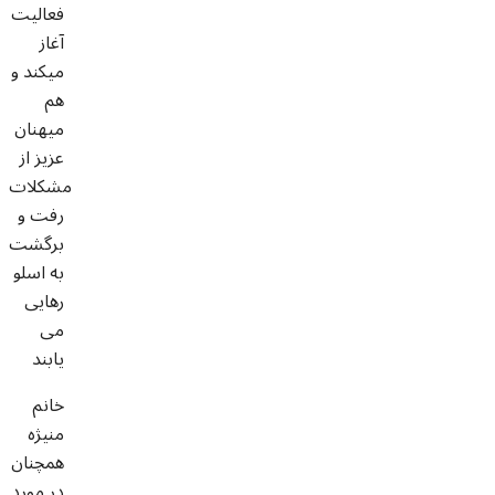
فعالیت
آغاز
میکند و
هم
میهنان
عزیز از
مشکلات
رفت و
برگشت
به اسلو
رهایی
می
یابند
خانم
منیژه
همچنان
در مورد