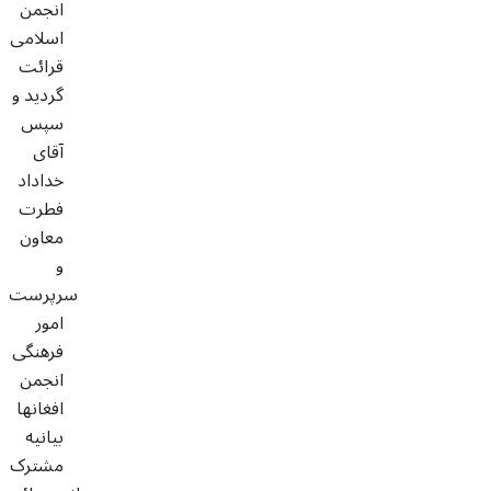
انجمن
اسلامی
قرائت
گردید و
سپس
آقای
خداداد
فطرت
معاون
و
سرپرست
امور
فرهنگی
انجمن
افغانها
بیانیه
مشترک