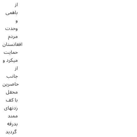
از
باهمی
و
وحدت
مردم
افغانستان
حمایت
میکرد و
از
جانب
حاضرین
محفل
با کف
زدنهای
ممتد
بدرقه
گردید