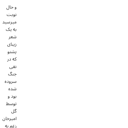
و حال
نوبت
میرسید
به یک
شعر
زیبای
پشتو
که در
نفی
جنگ
سروده
شده
بود و
توسط
گل
امیرخان
زغم به