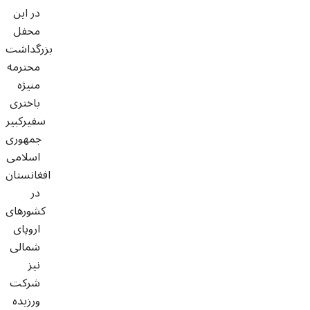
در این
محفل
بزرگداشت
محترمه
منیژه
باختری
سفیرکبیر
جمهوری
اسلامی
افغانستان
در
کشورهای
اروپای
شمالی
نیز
شرکت
ورزیده