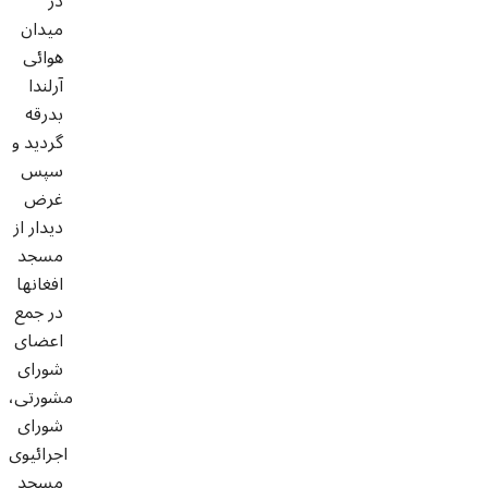
در
میدان
هوائی
آرلندا
بدرقه
گردید و
سپس
غرض
دیدار از
مسجد
افغانها
در جمع
اعضای
شورای
مشورتی،
شورای
اجرائیوی
مسجد