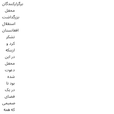
برگزارکنندگان
محفل
بزرگداشت
استقلال
افغانستان
تشکر
کرد و
ازینکه
در این
محفل
دعوت
شده
بود تا
در یک
فضای
صمیمی
که همه