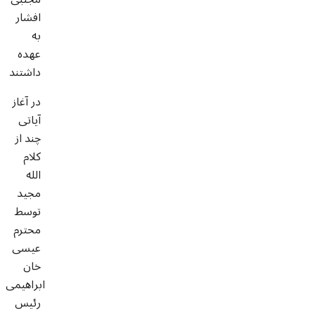
افشار
به
عهده
داشتند
در آغاز
آیاتی
چند از
کلام
الله
مجید
توسط
محترم
عیسی
خان
ابراهیمی
رئیس