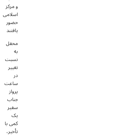
و مرکز
اسلامی
حضور
یافتند
محفل
به
نسبت
تغییر
در
ساعت
پرواز
جناب
سفیر
یک
کمی با
تأخیر،