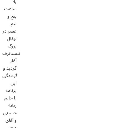
به
ساعت
پنج و
نیم
عصر در
لوکال
بزرگ
تنستاترف
آغاز
گردید و
گویندگی
این
برنامه
را خانم
ربابه
حسینی
و آقای
مجتبی