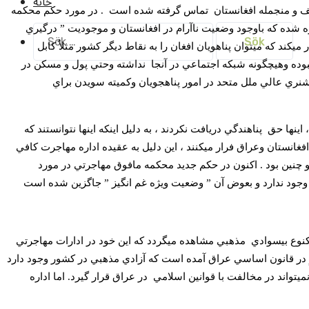
خانه
ف و منجمله افغانستان
تماس گرفته شده است
. در مورد حکم محکمه
 شده که باوجود وضعيت ناآرام در افغانستان و موجوديت ” درگيري
Sök
efter:
ند که ميتوان پناهويان افغان را به نقاط ديگر کشور مثلاٌ کابل
نبوده وهيچگونه شبکه اجتماعي در آنجا
نداشته وحتي پول و مسکن در
ري عالي ملل متحد در امور پناهجويان وکميته سويدن براي
 اينها حق
پناهندگي دريافت نکردند ، به دليل اينکه اينها نتوانستند که
افغانستان وعراق فرار ميکنند ، اين دليل به عقيده اداره مهاجرت کافي
 چنين بود . اکنون در حکم جديد محکمه مافوق مهاجرتي در مورد
ي وجود ندارد و بعوض آن ” وضعيت ويژه غم انگيز ” جاگزين شده است
کنوع بيسوادي
مذهبي مشاهده ميگردد که اين خود در ادارات مهاجرتي
لاٍ در قانون اساسي عراق آمده است که آزادي مذهبي در کشور وجود دارد
ميتواند در مخالفت با قوانين اسلامي
در عراق قرار گيرد. اما اداره