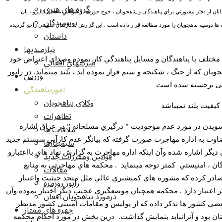
گروه هاي هنري
ن از دفتر مشورتي براي پناهندگان و پناهجويان ، جوج جوزف ار کارتاس ، دانيل کاليرو ، يان
نويسندگان
ا دوسيه پناهجويان را مورد مطالعه قرار داده است . اين گزارش به پارلمان سويدن راجع گرديده
داستان
نيازمنديها
شرکتهاي افغاني
مختلف با پناهندگان و مسايل پناهندگي کار نموده وصداي اعتراض خود
جويان که از جنگ ، شکنجه و ستم فرار نموده اند ، بلند مينمايد.
در راپور
ورزش
 برجسته شده است
امورپناهندگي
وکلاي پناهجويان
فيت بلند نميباشد
تظاهرات
ملاقات ها
يدن در مورد عدم موجوديت ” درگيري مسلحانه ” در عراق اشاره
سيمينارها
 به اداره مهاجرت صورت گرفته که بيانگر عدم کارآيي سيستم جديد
ديگر اشاره شده وآن اينکه اداره مهاجرت به گزارش نهاد هاي بااعتبارو
قوانين ومقررات جديد
گان ، امنيستي
کمتر توجه مينمايد . محکمه هاي مهاجرتي به منابع
مقالات
 صادر کرده که مشوره هاي کميشنري عالي ملل متحد حيثيت واعتبار
راپور روزمره
ر اعتبار دارد . محکمه همچنان موضعگيري عجيب ديگر اختيار نموده وآن
درمورد پناهجويان افغان
ي کشور ها تذکر داده که از پوليس و مقامات امنيتي کشور مدنظر
چهره های ممتاز
ان بود و آنرانبايد بنمايش گذاشت.
درين بخش در مورد احکام محکمه