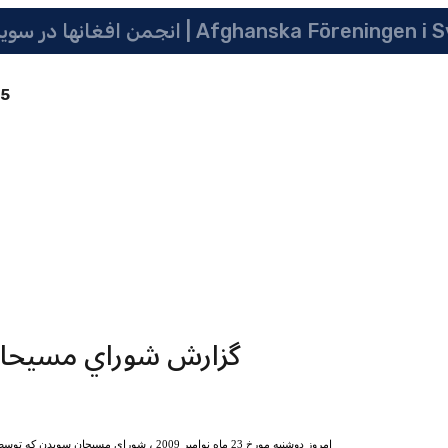
 سویدن | په سویدن کی دافغانانو ټولنه | Afghanska Föreningen i Sverige
85
گزارش شوراي مسيحان
امروز دوشنبه مورخ 23 ماه نوامبر 2009 ، شو