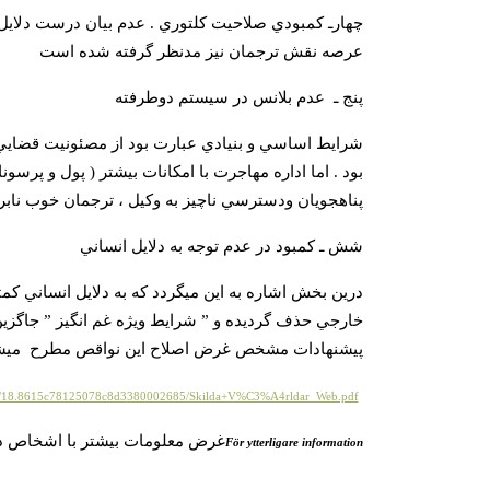
چهار
ـ کمبودي صلاحيت کلتوري . عدم بيان درست دلايل پ
عرصه نقش ترجمان نيز مدنظر گرفته شده است
پنج
ـ
عدم بلانس در سيستم دوطرفته
شرايط اساسي و بنيادي عبارت بود از مصئونيت قضايي 
بود . اما اداره مهاجرت با امکانات بيشتر ( پول و پرسونا
پناهجويان ودسترسي ناچيز به وکيل ، ترجمان خوب ناب
شش
ـ کمبود در عدم توجه به دلايل انساني
درين بخش اشاره به اين ميگردد که به دلايل انساني کمت
خارجي حذف گرديده و ” شرايط ويژه غم انگيز ” جاگز
پيشنهادات مشخص غرض اصلاح اين نواقص مطرح ميشو
ad/18.8615c78125078c8d3380002685/Skilda+V%C3%A4rldar_Web.pdf
غرض معلومات بيشتر با اشخاص ذي
För ytterligare information