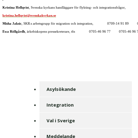
Kristina Hellqvist
, Svenska kyrkans handläggare för flykting- och integrationsfråg
kristina.hellqvist@svenskakyrkan.se
Misha Jaksic
, SKR:s arbetsgrupp för migration och integration, 0709-14 91 89 0
Ewa Röllgårdh
, ärkebiskopens pressekreterare, tfn 0705-46 96 77 0705-46 96 
Asylsökande
Integration
Val i Sverige
Meddelande