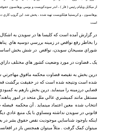
از ميکايل ويليام رئيس ( فار ) ، اندر سوندکويست و بوسي يوهانسون حقوقدانا
يوهانسون ، و کريستينا هيلکويست تهيه شده ، پخش شد. اين گروپ کاري ده ه
است
در گزارش آمده است که کليسا ها در سويدن به اشکال 
را بخاطر رفع نواقص در زمينه بررسي دوسيه هاي
پناه
شوراي مسيحان سويدن، نواقص
در شش بخش اساسي
يک ـ
قضاوت در مورد وضعيت کشور هاي مختلف داراي کي
درين بخش به نقيصه قضاوت محکمه مافوق مهاجرتي سو
شده است ونتيجه شده است که در حقيقت برگشت قضاوت
قضايي درزمينه را مينمايد. درين بخش بازهم به کمبودي 
مستقل مانند کميشنري عالي ملل متحد در امور پناهند
انتخاب شده
معين اعتماد مينمايد . آن محکمه فيصله
قانوني در سويدن نداشته ومساوي با يک منبع عادي ديگ
اينکه باوجود شناسايي موجوديت نقص حقوق بشر در بعض
ميتوان کمک گرفت . مثلاٌ ميتوان همجنس باز در افغانست