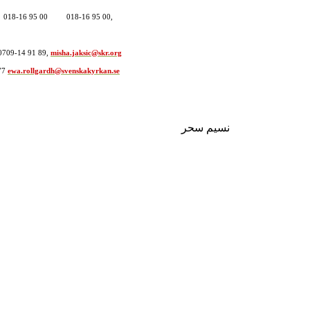
or, 018-16 95 00 018-16 95 00,
709-14 91 89,
misha.jaksic@skr.org
77
ewa.rollgardh@svenskakyrkan.se
نسيم سحر