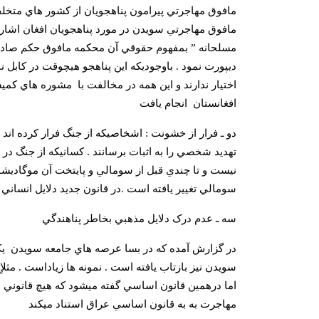
مافوق مهاجرتي پيرامون پناهجويان از کشور هاي متخل
مافوق مهاجرتي سويدن در مورد پناهجويان افغان اشاره
مسلحانه ” بمفهوم حقوقي آن محکمه مافوق حکم صادر ميک
ديپورت نمود . باوجوديکه اين پناهجو هيچوقت در کابل 
اختيار ندارند و اين همه در مخالفت با
مشوره هاي کميشن
افغانستان
انجام يافت
دو
ـ فرار از خشونت : اشخاصيکه از جنگ فرار کرده اند ،
تهديد شخصي را به اثبات برسانند . کسانيکه از جنگ در 
نيست و تا چندي قبل از سومالي و پايتخت آن موگاديشو
سومالي تغيير يافته است .
در قانون جديد دلايل انسان
سه
ـ عدم درک دلايل مذهبي بخاطر پناهندگي
در گزارش آمده که در بسا عرصه هاي جامعه سويدن
ي
سويدن نيز بازتاب يافته است . نمونه ها زياداست . مث
اما درهمين قانون اساسي گفته ميشود که هيچ قانوني ن
مهاجرت به به قانون اساسي عراق استناد ميکند