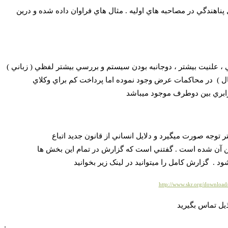
ناهندگي در مصاحبه هاي اوليه . مثال هاي فراوان داده شده و درين
، علنيت بيشتر ، دوجانبه بودن سيستم و بررسي بيشتر لفظي ( زباني )
ل )
در محاکمات عرض وجود نموده اما پرداخت کم براي وکلاي
رابري بين دوطرف موجود ميباشد
ر توجه صورت ميگيرد و دلايل انساني از قانون جديد اتباع
ين آن شده است .
گفتني است که گزارش در تمام اين بخش ها
د .
گزارش کامل را ميتوانيد در لينک زير بخوانيد
http://www.skr.org/downlo
ل تماس بگيري
د
: