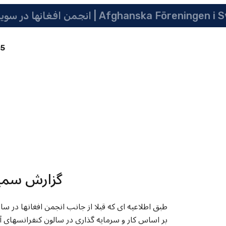
 سویدن | په سویدن کی دافغانانو ټولنه | Afghanska Föreningen i Sverige
85
گزارش سمین
طبق اطلاعیه ای که قبلا از جانب انجمن افغانها در س
بر اساس کار و سرمایه گذاری در سالون کنفرانسهای آ