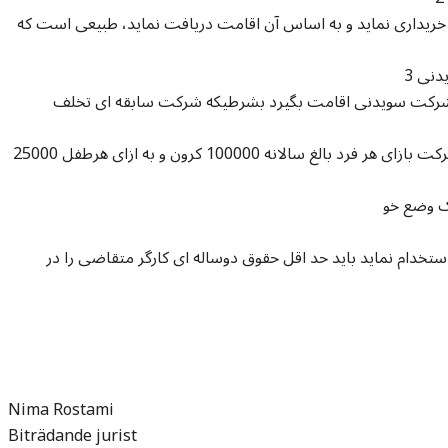
خریداری نماید و به اساس آن اقامت دریافت نماید، طبیعی است که
یدنی
 شرکت سویدنی اقامت بگیرد بشرطیکه شرکت سابقه ای تخلف
در هرسه موارد فوق افراد متقاضی ثابت نمایند که شرکت بازای هر فرد بالغ سالانه 100000 کرون و به ازای هرطفل 25000
استخدام نماید باید حد اقل حقوق دوساله ای کارگر متقاضی را در
Nima Rostami
Biträdande jurist