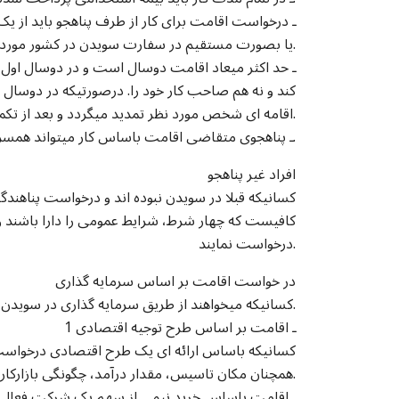
یا بصورت مستقیم در سفارت سویدن در کشور مورد نظر تحویل گردد و یا از طریق انترنت فرستاده شود.
کند و نه هم صاحب کار خود را. درصورتیکه در دوسال ا
اقامه ای شخص مورد نظر تمدید میگردد و بعد از تکمیل چهار سال اقامه دائمی منظور میگردد.
8 ـ پناهجوی متقاضی اقامت باساس کار میتواند همسر و فرزندان زیر هجده سال خود را درج درخواست نمایند.
افراد غیر پناهجو
کسانیکه قبلا در سویدن نبوده اند و درخواست پناهندگ
کافیست که چهار شرط، شرایط عمومی را دارا باشند و
درخواست نمایند.
در خواست اقامت بر اساس سرمایه گذاری
کسانیکه میخواهند از طریق سرمایه گذاری در سویدن اقامت بگیرند به سه کتگوری ذیل تقسیم میشود.
1 ـ اقامت بر اساس طرح توجیه اقتصادی
کسانیکه باساس ارائه ای یک طرح اقتصادی درخواست 
همچنان مکان تاسیس، مقدار درآمد، چگونگی بازارکار، بودجه ای دوساله و بیمه های لازم را بصورت روشن توضیح دهند.
2 ـ اقامت باساس خرید نیمی از سهم یک شرکت فعال