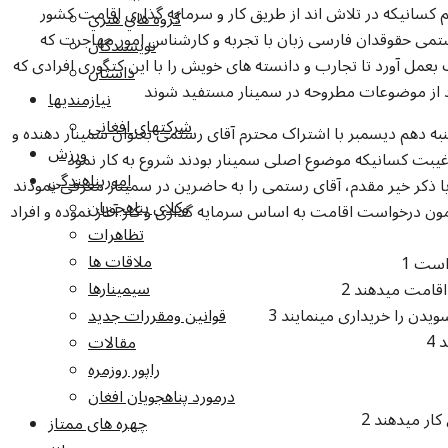
م کسانیکه در تلاش اند از طریق کار و سرمایه گذاری اقامت کشور
گروه هاي هنري
رستمی حقوقدان فارسی زبان با تجربه و کارشناس امور مهاجرت که
نويسندگان
مل آورد تا تجارب و دانسته های خویش را با این کتگوری افرادی که
داستان
نند از موضوعات مطروحه در سمینار مستفید شوند
نيازمنديها
شرکتهاي افغاني
به دهم دیسمبر با اشتراک محترم آقای رستمی بعنوان سمینار دهنده و
ورزش
امورپناهندگي
با ذکر خیر مقدم، آقای رستمی را به حاضرین در سمینار معرفی نمودند
وکلاي پناهجويان
 درخواست اقامت به اساس سرمایه گذاری و کار آغاز نموده و افراد
تظاهرات
ملاقات ها
سيمينارها
قوانين ومقررات جديد
مقالات
راپور روزمره
درمورد پناهجويان افغان
چهره های ممتاز