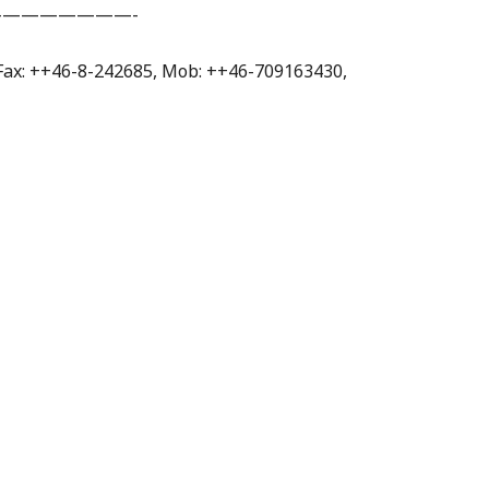
———————-
 Fax: ++46-8-242685, Mob: ++46-709163430,