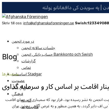
Skriv till oss:
info@afghanskaforeningen.se
Swish:12334908
در مورد انجمن
جلسات سالانه انجمن
Blog
حساب بانکی انجمن Bankkonto och Swish
گزارشات
تماس
اساسنامه Stadgar
سيمينارها
عضویت
ار اقامت بر اساس کار و سرمایه گذاری
شوراي زنان
فرهنگي
ایت انجمن به نشر رسیده بود، قرار بود که سمیناری زیر عنوان اقامت
گنجينه
 بی اف دایر گردد، به همین منظور و به غرض آگاهی بخشی برای
هنرپيشه ها