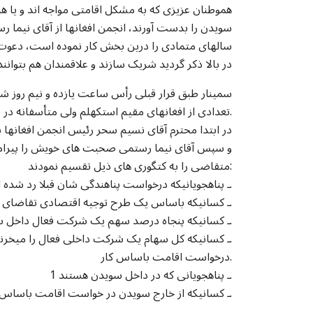
هموطنان عزیزی که به مشکل اقامتی مواجه اند و یا ه
سویدن را بدست آورند، انجمن افغانها از آقای نیما 
سالهای متمادی را درین بخش کار نموده است، دعوت بع
در بالا ذکر گردید شریک سازند و علاقمندان هم بتوا
سمینار طبق قرار قبلی رأس ساعت یازده و نیم روز شن
تعدادی از افغانهای مقیم استکهلم ولی متأسفانه در غیبت کسانیکه موضوع اصلی سمینار بودند شروع به کار نمود.
در ابتدا محترم آقای نسیم سحر رئیس انجمن افغانها 
و سپس آقای نیما رستمی صحبت های خویش را پیرامون
متقاضی را به کتگوری های ذیل تقسیم نمودند:
1 ـ پناهجویانیکه درخواست پناهندگی شان قبلا رد شده است.
2 ـ کسانیکه باساس یک طرح توجیه اقتصادی تقاضای اقامت میدهند.
3 ـ کسانیکه پنجاه درصد سهم یک شرکت فعال داخل سویدن را خریداری مینمایند.
4 ـ کسانیکه کل سهام یک شرکت داخلی فعال را میخرند.
درخواست اقامت باساس کار.
1 ـ پناهجویانی که در داخل سویدن هستند.
2 ـ کسانیکه از خارج سویدن در خواست اقامت باساس کار میدهند.