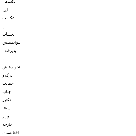
نگشت ،
اين
شکست
را
بحساب
نتوانستنش
پذيرفته ،
نه
نخواستنش
درک و
حمايت
جناب
دکتور
سپنتا
وزير
خارجه
افغانستان