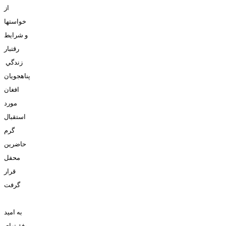
از
خواستها
و شرايط
رقتبار
زندگي
پناهجويان
افغان
مورد
استقبال
گرم
حاضرين
محفل
قرار
گرفت
به اميد
موفقيتهاي