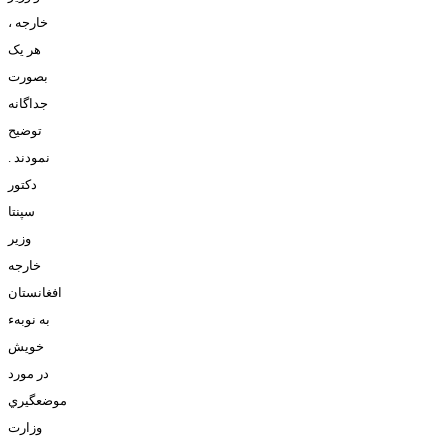
خارجه ،
هر يک
بصورت
جداگانه
توضيح
نمودند .
دکتور
سپنتا
وزير
خارجه
افغانستان
به نوبهء
خويش
در مورد
موضعگيري
وزارت