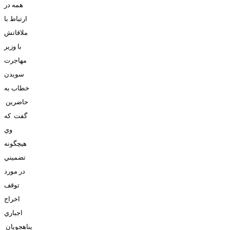
همه در
ارتباط با
ملاقاتش
با وزير
مهاجرت
سويدن
خطاب به
حاضرين
گفت که
وي
هيچگونه
تضميني
در مورد
توقف
اخراج
اجباري
پناهجويان