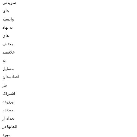
سويدني
هاي
وابسته
به نهاد
هاي
مختلف
علاقمند
به
مسايل
افغانستان
نيز
اشتراک
ورزيده
بودند ،
تعداد از
افغانها در
مورد