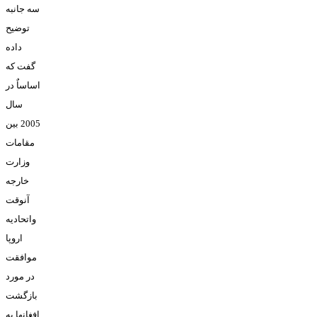
سه جانبه
توضيح
داده
گفت که
اساساٌ در
سال
2005 بين
مقامات
وزارت
خارجه
آنوقت
واتحاديه
اروپا
موافقت
در مورد
بازگشت
افغانها به