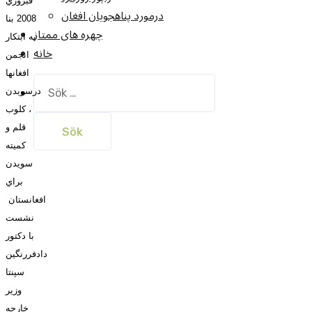
فبروري
درمورد پناهجويان افغان
2008 بنا
چهره های ممتاز
به ابتکار
خانه
انجمن
افغانها
Sök
درسويدن
efter:
، کلوب
قلم و
کميته
سويدن
براي
افغانستان
نشست
با دکتور
دادفررنگين
سپنتا
وزير
خارجه