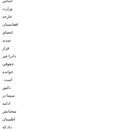
اساس
وزارت
خارجه
افغانستان
امضاي
تمديد
قرار
دادرا غير
حقوقي
خوانده
است .
دکتور
سپنتا در
ادامه
سخنانش
اطمينان
داد که