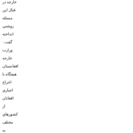
خارجه در
قبال اين
مسئله
روشني
انداخته
گفت :
وزارت
خارجه
افغانستان
هيچگاه با
اخراج
اجباري
افغانان
از
کشورهاي
مختلف
به