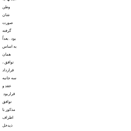
وطن
شان
صورت
گرفته
بود . بعداٌ
به اساس
همان
توافق ،
قرارداد
سه جانبه
عقد و
قراربود
توافق
مذکور با
اطراف
ذيدخل