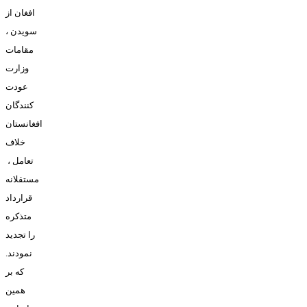
افغان از
سويدن ،
مقامات
وزارت
عودت
کنندگان
افغانستان
خلاف
تعامل ،
مستقلانه
قرارداد
متذکره
را تجديد
نمودند.
که بر
همين