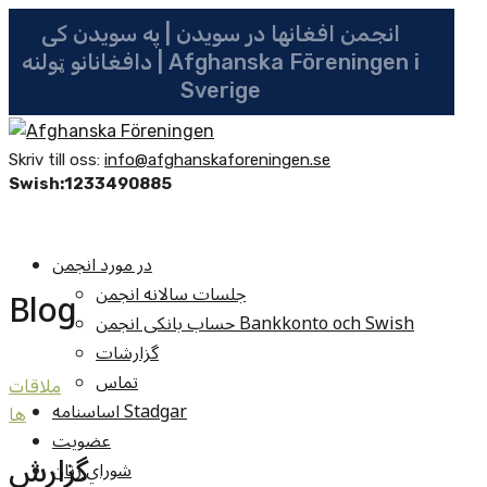
انجمن افغانها در سویدن | په سویدن کی
دافغانانو ټولنه | Afghanska Föreningen i
Sverige
Skriv till oss:
info@afghanskaforeningen.se
Swish:1233490885
در مورد انجمن
جلسات سالانه انجمن
Blog
حساب بانکی انجمن Bankkonto och Swish
گزارشات
تماس
ملاقات
اساسنامه Stadgar
ها
عضویت
گزارش
شوراي زنان