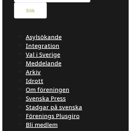
Asylsökande
Integration
Val i Sverige
Meddelande
Arkiv
Idrott
Om föreningen
Svenska Press
Stadgar på svenska
Förenings Plusgiro
Bli medlem