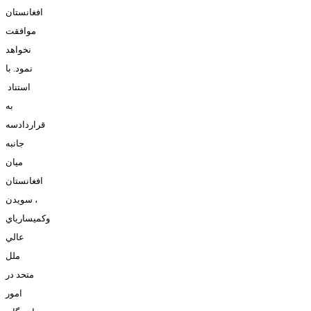
افغانستان
موافقت
نخواهد
نمود
.
با
استناد
به
قراردادسه
جانبه
ميان
افغانستان
، سويدن
وکميسارياي
عالي
ملل
متحد در
امور