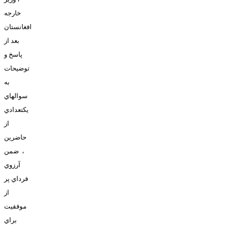
خارجه
افغانستان
بعد از
پاسخ و
توضيحات
به
سوالهاي
يکتعدادي
از
حاضرين
، ضمن
آرزوي
فرداي پر
از
موفقيت
براي