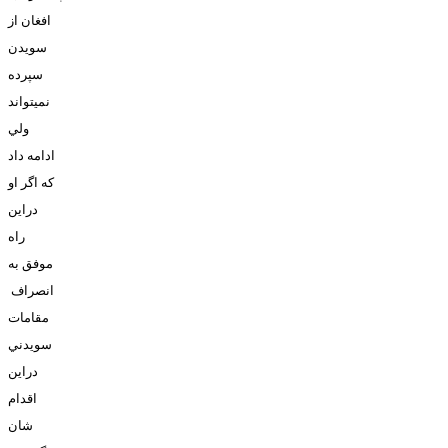
افغان از
سويدن
سپرده
نميتواند
ولي
ادامه داد
که اگر او
دراين
راه
موفق به
انصراف
مقامات
سويدني
دراين
اقدام
شان