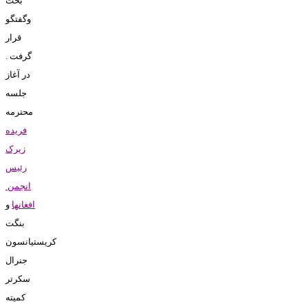
بحث
وگفتگو
قرار
گرفت
.
در آغاز
جلسه
محترمه
فريده
زيرک
رئيس
انجمن
افغانها
و
بنگت
کريستيانسون
جنرال
سکرتر
کميته