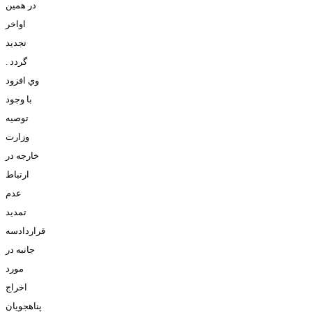
در همين
اواخر
تجديد
گردد .
وي افزود
با وجود
توصيه
وزارت
خارجه در
ارتباط
عدم
تمديد
قراردادسه
جانبه در
مورد
اخراج
پناهجويان