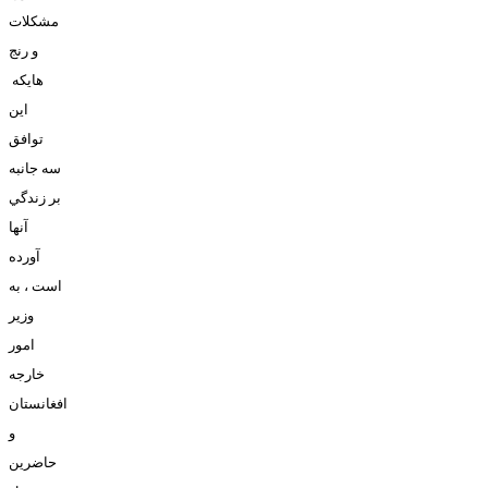
مشکلات
و رنج
هايکه
اين
توافق
سه جانبه
بر زندگي
آنها
آورده
است ، به
وزير
امور
خارجه
افغانستان
و
حاضرين