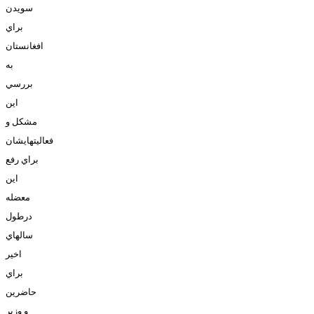
سويدن
براي
افغانستان
به
بررسي
اين
مشکل و
فعاليتهايشان
براي رفع
اين
معضله
درطول
سالهاي
اخير
براي
حاضرين
و وزير