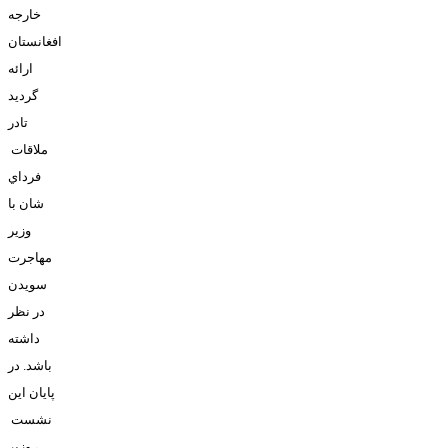
خارجه
افغانستان
ارائه
گرديد
تادر
ملاقات
فرداي
شان با
وزير
مهاجرت
سويدن
در نظر
داشته
باشد. در
پايان اين
نشست
، وزير