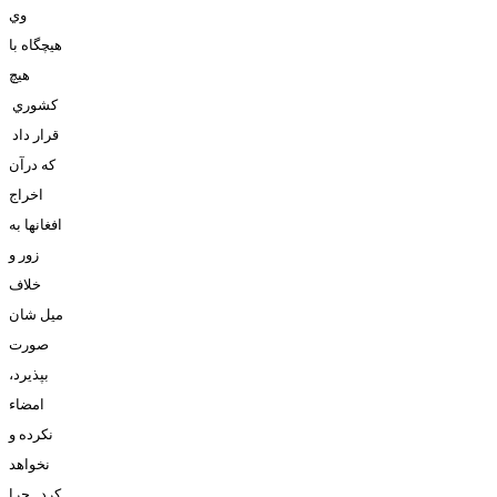
وي
هيچگاه با
هيچ
کشوري
قرار داد
که درآن
اخراج
افغانها به
زور و
خلاف
ميل شان
صورت
بپذيرد،
امضاء
نکرده و
نخواهد
کرد . چرا