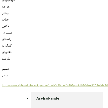
هر چه
بيشتر
جناب
دکتور
سپنتا در
راستاي
کمک به
افغانهاي
نيازمند
نسيم
سحر
http://www.afghanskaforeningen.se/mote%20med%20Spanta%20den%2026feb.2
Asylsökande