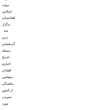
دولت
اسلامي
افغانستان
برگزار
شد
.
درين
گردهمايي
مسئله
اخراج
اجباري
افغانان
متقاضي
پناهندگي
از کشور
سويدن
مورد