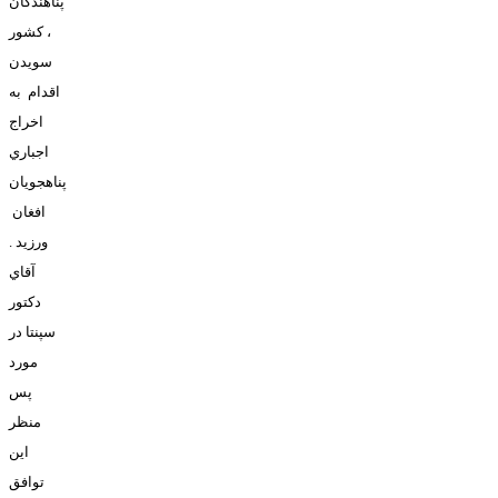
پناهندگان
، کشور
سويدن
اقدام به
اخراج
اجباري
پناهجويان
افغان
ورزيد .
آقاي
دکتور
سپنتا در
مورد
پس
منظر
اين
توافق