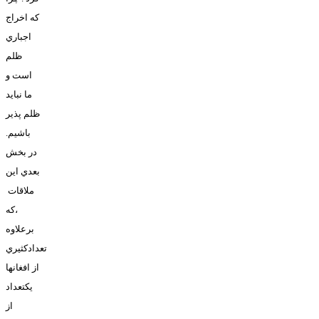
که اخراج
اجباري
ظلم
است و
ما نبايد
ظلم پذير
باشيم.
در بخش
بعدي اين
ملاقات
،که
برعلاوه
تعدادکثيري
از افغانها
يکتعداد
از