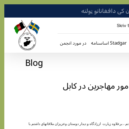
Skriv t
اساسنامه Stadgar
در مورد انجمن
Blog
مور مهاجرين در کابل
اززادگاه و ديدار دوستان وعزيزان ملاقاتهاي داشتم با