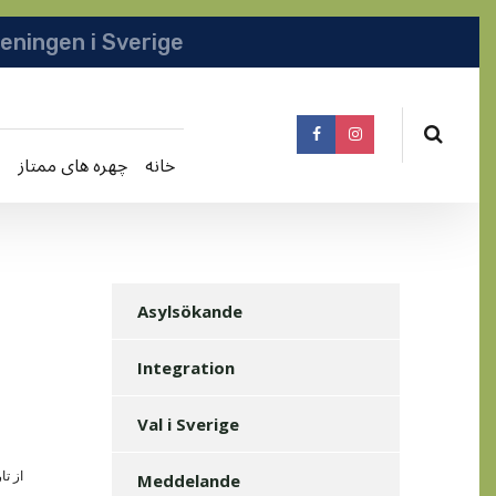
انجمن افغانها در سویدن | په سویدن کی دافغانا
خانه
چهره های ممتاز
Asylsökande
Integration
Val i Sverige
از تاريخ 23 ماه مارچ الي 3 اپريل سفري داشتم به شهر کابل قلب
Meddelande