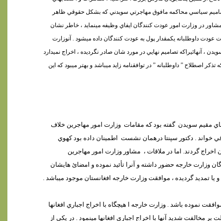
تصاميم سياسي محاکمه مافوق مهاجرتي سويدني که بشکل حقوقي ظاهر
مشاور در وزارت امور عودت کنندگان ايفاي وظيفه مينمايد ، خاطر نشان
رت عودت داوطلبانه يکمقدار پول به عودت کنندگان داده ميشود . آنوزارت
يدن ، آنهائيراکه تصاميم نهايي در مورد شان صادر نگرديده ، اخراج نميدارد
کر اصطلاح ” داوطلبانه ” در توافقنامه زايد ميباشد و بهتر ميبود که اين
گفته بود که مقامات
وزارت امور مهاجرين خلاف
ي خواند .
دکتور سپنتا د
رهمان نشست
اطمينان داده بود که
وي
اخراج گردند. اما در ملاقات ،
مشاور وزارت امور مهاجرين
گان وزارت خارجه حضور داشته و آنرا تأئيد نموده و امضائ هايشان
و يا تمديد گرديده ، موافقت وزارت خارجه افغانستان موجود ميباشد .
افقت نموده باشد . وزارت خارجه ا هيچگاه با اخراج اجباري افغانها
ت بر مخالفت شديد آنها با اخراج اجباري افغانها مينمود . در يکي از