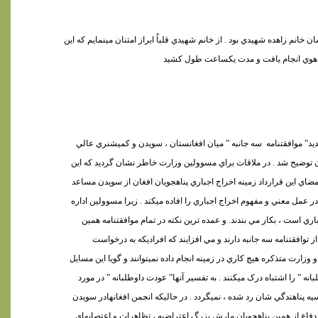
خانم زاهده شهيدي بود . از خانم شهيدي قلباٌ ابراز امتنان مينمايم که اين
يد” موافقتنامه
سه جانبه ” ميان افغانستان ، سويدن و کميشنري عالي
ان توضيح شد . در ملاقات براي مسوولين وزارت خاطر نشان گرديد که اين
مضاي اين قرارداد زمينه اخراج اجباري پناهجويان افغان از سويدن مساعد
ر عمل معني و مفهوم اخراج اجباري را افاده ميکند . زيرا مسوولين اداره
اري است ، بکار مي بندند. و عمده ترين نکته در تمام موافقتنامه همين
توافقتنامه سه جانبه دارند و مي افزايند که افراديکه به درخواست
زارت متذکره هيچ کاري در زمينه انجام داده نميتوانند و گويا اين مسايل
” را اشتباه درک ميکنند . به تفسير آنها” عودت داوطلبانه ” در مورد
ه پناهندگي شان رد شده ، نميگردد . در حاليکه انجمن افغانهادر سويدن
 دفاع از همين پناهجويان مارش بزرگ اعتراضيه ، تظاهرات و اعتصابهاي