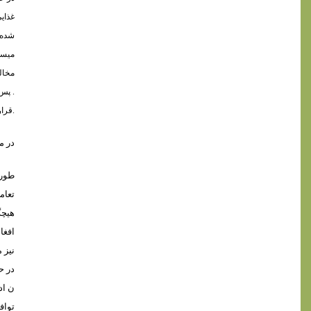
غذاي
شده ،
ميسا
مخالف
. پس 
قرارداد نام ” اخراج اجباري ” را باخود ميداشت.
در م
طوريکه
تعام
هيچگ
افغا
نيز 
در ح
ن اد
تواف