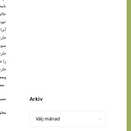
نامه
عالي
عودت
آنرا
خارج
سويد
خارج
را ع
خارج
وضعي
کارمندان سفارت سويدن در کابل پيرامون وضعيت متقاضيان پناهندگي افغان در سويدن .
شعب
Arkiv
نسي
معاو