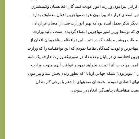
ذاکراتي پيرامون وزارت امور عودت کنند گان افغانستان وکميشنري
حين امضاي قرار داد پيرامون عودت مهاجرين افغان معطوف بدارد .
گر تذکر بعمل آمده بود که بهتر آنوزارت قبل از امضاي قرارداد ،
اي که توسط وزير امور مهاجرين امضاء گرديده است ، تأئيد وزارت
 مطلب روشن ميباشد که در نتيجه اين توافقنامه پناهجويان افغان از
 مهاجرين وعودت کنندگان تقاضا نمودم که اين توافقنامه را که وزارت
جرين افغانستان در پايان وعده داد در صورتيکه وزارت خارجه يک نامه
 امور مهاجرين آنرا تمديد نخواهد نمود و عواقب آنهم متوجه وزارت
 ” تلويزيون” شبکه جهاني آريانا ”که بطور زنده پخش شد و پيرامون
اي انتقادي نمودم .
همچنان صحبتهاي داشتم با برخي کارمندان