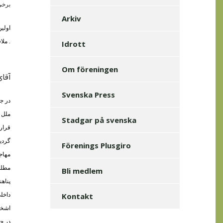
برخي
Arkiv
اولين
ملاقات را تنظيم نموده بود . ملاقات بتاريخ 28 ماه مارچ ساعت سه بعداز ظهردر دفتر کار آقاي براهوي انجام يافت و مدت يکساعت طول کشيد .
Idrott
Om föreningen
آقاي
Svenska Press
در ج
ملل 
Stadgar på svenska
قرارد
گرديد
Förenings Plusgiro
مهاج
مطلب 
Bli medlem
پناهن
Kontakt
داخلي
اشخا
در ح