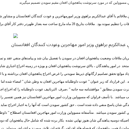
 مسوولين که در مورد سرنوشت پناهجويان افغان مقيم سويدن تصميم ميگيرند
 ملاقاتم با آقاي عبدالکريم براهوي وزير امورمهاجرين و عودت کنندگان افغانستان و مشاور شان 
 عبدالکريم براهوي وزير امور مهاجرين وعودت کنندگان افغانستان
ريان ملاقات وضعيت پناهجويان افغان در سويدن با تفصيل بيان شد و پيامدهاي منفي عقد و تمد
متحد
در امور پناهندگان ، بالاي سرنوشت پناهجويان افغان و بويژه در زمينه اخراج اجباري ش
اد موانع تحقق تصاميم ارگانهاي ذيربط سويدني را غرض اخراج پناهجويان افغان برداشته و با ا
 . اين قرارداد که زير عنوان ” عودت داوطلبانه مهاجرين افغان به وطن شان ” امضاء شده اما د
رت سويدن مطابق ” موافقتنامه سه جانبه ” ،صرف
الترناتيف عودت داوطلبانه را که اخراج اجب
ميباشد . با تأسف فراوان که مسوولين وزارت امور مهاجرين افغانستان نيز همين تفسير را از 
دگي شان پاسخ منفي داده شده است ، حق کشور سويدن است که آنها را به اجبار اخراج نمايد و و
 کشور سويدن ميباشد . متأسفانه مسوولين وزارت امور مهاجرين افغانستان اصطلاح ” داوطلبانه 
صيکه دوسيه پناهندگي شان هنوز نهايي نشده
بکار برده شده که شامل حال پناهجويان که دوسي
مايت ازهمين پناهجويان که فيصله هاي اخراجي گرفته اند، تلاش ميورزد و اعتراض مينمايد . در