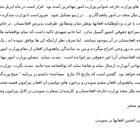
 هاي وزارت خارجه عنواني وزارت امور مهاجرين آمده بود : قرار است در ماه اپريل م
 ملل متحد در امور پناهندگان و…. در ژنيو تشکيل شود . ضروراست تا وزارت متذکره 
 با عزت و داوطلبانه افغانها بوطن شان ومطابق
ظرفيت پذيرش افغانستان . در جاي دي
 بمراجع حقوقي کشور گسيل بدارد .
اما خانم شهيدي تاکيد داشت که تمام توافقنامه ه
ه افغانستان در آن موجود ميباشد .
اما صرف نظر ازاينکه کي ها توافق نموده اند ، يک
ن به زور وجبر اخراج ميگردند و من به نمايندگي پناهجويان افغان از مقام وزارت امور
ه افغانستان آنرا غير حقوقي نيز خوانده است ، تمديد ننمايد . مشاور وزارت امور مها
نواني آنوزارت ارسال نمايد و تقاضا نمايد که توافقنامه سه جانبه
تمديد نگردد ، وزارت
ه خواهد بود .
گفتني است که بتاريخ 30 مارچ
مصاحبهء داشتم در برنامه ” صبح وزندگي
ت پناهجويان افغان مقيم سويدن و برخورد هاي دولتمردان افغان پيرامون قضيه صحبته
ه ملل متحد وزارت خارجه افغانستان و
م سحر
ن انجمن افغانها در سويدن