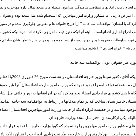
ي انجام يافت . افغانهاي متقاضي پناهندگي
پيرامون فيصله هاي متحدالمال اداره مهاجرت و 
 اعتراض دارند .
اما مشاور وزارت امور مهاجرين
که استخدام شده ملل متحد بوده و بعنوان 
زد که با امضاي”
توافقنامه سه جانبه ” از اخراج خانواده ها و معلولين جلوگيري شده و در صو
 اخراج اجباري افغانهاست ، البته آنهائيکه هنوز فيصله اخراجي نگرفته اند . درحاليکه کشور سو
عودت داوطلبانه مفهوم خود را درين زمينه از دست ميدهد . و من چندبار خاطر نشان ساختم که تذ
ورد غير حقوقي بودن توافقنامه سه جانبه
 آقاي دکتور سپنتا وزير خارجه افغانستان در نشست مورخ 26 فبروري 2008با افغانهاي مقيم سويدن
ل ، مستقلانه توافقنامه را تمديد نمودند
که وزارت امور خارجه افغانستان آنرا غير حقوق
اه با هيچ کشوري قراردادي امضاء نخواهد کرد که در آن افغانها به زور و خلاف ميل شان 
نستان خاطر نشان ساخت که در تمام ملاقاتها در ارتباط به
توافقنامه سه جانبه
نمايند
موجود ميباشد و در حقيقت قرارداديکه از جانب وزارت امور مهاجرين افغانستان امضاء 
اليکه يکي ازکارمندان
دفتر ملل متحد وزارت خارجه اي
عاي مشاور وزارت امور مهاجرين را رد نموده که گويا وزارت خارجه با تمديد قرار داد مو
ق ننموده است . اين کارمند وزارت خارجه ،
مکاتيب زيادي
آنوزارت را نشان دادکه دلال