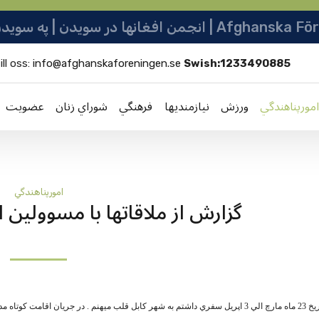
نو ټولنه | Afghanska Föreningen i Sverige
ill oss:
info@afghanskaforeningen.se
Swish:1233490885
امورپناهندگي
ورزش
نيازمنديها
فرهنگي
شوراي زنان
عضویت
امورپناهندگي
گزارش از ملاقاتها با مسوولين ا
 ميهنم . در جريان اقامت کوتاه مدتم ، برعلاوه زيارت