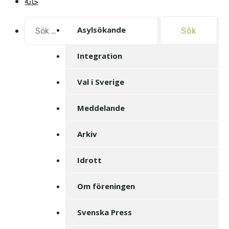
خانه
Sök
Asylsökande
efter:
Integration
Val i Sverige
Meddelande
Arkiv
Idrott
Om föreningen
Svenska Press