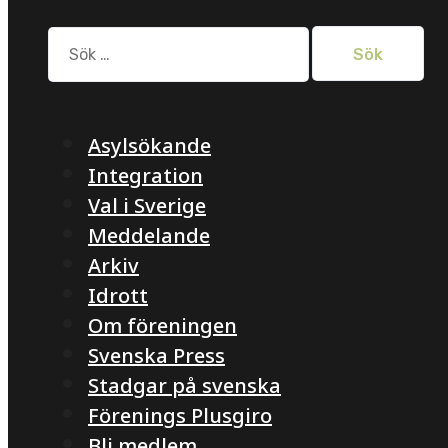
Sök
efter:
Asylsökande
Integration
Val i Sverige
Meddelande
Arkiv
Idrott
Om föreningen
Svenska Press
Stadgar på svenska
Förenings Plusgiro
Bli medlem