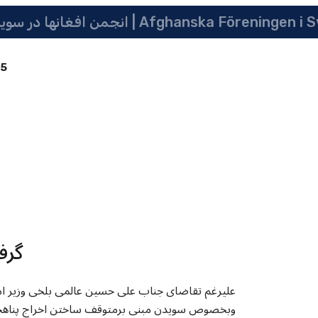
 سویدن | په سویدن کی دافغانانو ټولنه | Afghanska Föreningen i Sverige
85
گرف
علیرغم تقاضای جناب علی حسین عالمی بلخی وزیر امو
وبخصوص سویدن مبنی برمتوقف ساختن اخراج پناهجویان