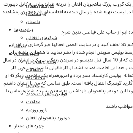
 نظر دارد که به روز چهار شنبه مورخ 11 مارچ یک گروپ بزرگ پناهجویان افغان را ذریعه طیاره چارتر به کابل دیپورت
گروه هاي هنري
ما در لیست تهیه شده وارسال شده به افغانستان نام هیچ زن بمشاهده
نويسندگان
داستان
نيازمنديها
رده ایم از جناب علی فیاضی بدین شرح
شرکتهاي افغاني
که: لطف کنید و در سایت انجمن افغانها خبر گرفتاری دو نفر از
ورزش
توسط پولیس سویدن انجام شده را نشر نمایید تا هشداری باشد برای
امورپناهندگي
بقیه پناهجویان بدون مجوز اقامت. هادی شخصی است که از 10 سال قبل بدینسو در سویدن زندگی می کرد. ایشان در سال
وکلاي پناهجويان
رفت و بعد این اقامت تمدید نشد. او کار قانونی داشت و در حین کار
تظاهرات
 پولیس کارلستاد بسر برده و امروزهمراه یک پناهجوی دیگر که او
ملاقات ها
ُلرید گوتنبرگ انتقال یافته است. طبق تماسی که من با ایشان داشتم
سيمينارها
و با این دو نفر پناهجویان بازداشتی به سه تن رسیده. شماره تماس با
قوانين ومقررات جديد
مقالات
راپور روزمره
درمورد پناهجويان افغان
چهره های ممتاز