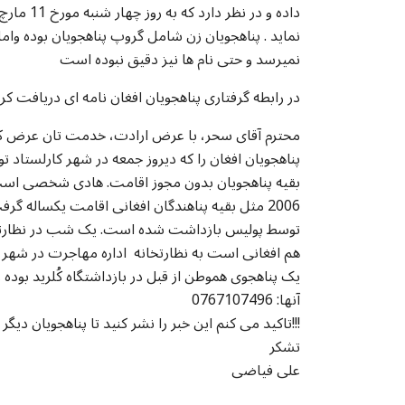
داده و در
نماید . پناهجویان زن شامل گروپ پناهجویان بوده وا
نمیرسد و حتی نام ها نیز دقیق نبوده است
در رابطه گرفتاری پناهجویان افغان نامه ای دریافت ک
محترم آقای سحر، با عرض ارادت، خدمت تان عرض کنم 
پناهجویان افغان را که دیروز جمعه در شهر کارلستاد 
2006 مثل بقیه پناهندگان افغانی اقامت یکساله گ
توسط پولیس بازداشت شده است. یک شب در نظارتخانه
هم افغانی است به نظارتخانه اداره مهاجرت در شهر ک
یک پناهجوی هموطن از قبل در بازداشتگاه کُلرید بوده 
آنها: 0767107496
تاکید می کنم این خبر را نشر کنید تا پناهجویان دیگر مواظب باشند!!!
تشکر
علی فیاضی