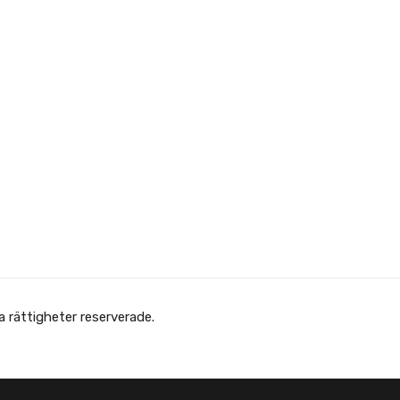
Copyright © Afghanska Föreningen - انجمن افغانها در سویدن. gheter reserverade