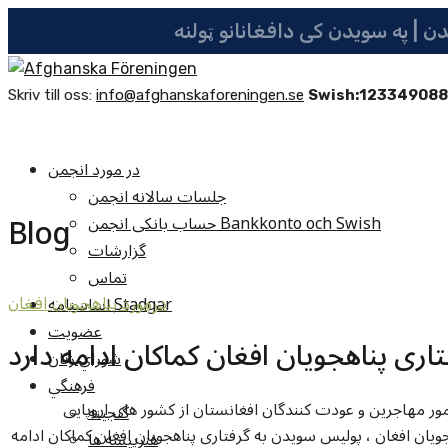
Skriv till oss:
info@afghanskaforeningen.se
Swish:12334908
در مورد انجمن
جلسات سالانه انجمن
Blog
حساب بانکی انجمن Bankkonto och Swish
گزارشات
تماس
اساسنامه Stadgar
درمورد پناهجويان افغان
عضویت
تاری پناهجویان افغان کماکان ادامه دارد
شوراي زنان
فرهنگي
ر مهاجرین و عودت کنندگان افغانستان از کشور های اروپایی
گنجينه
 افغان ، پولیس سویدن به گرفتاری پناهجویان افغان کماکان ادامه
هنرپيشه ها