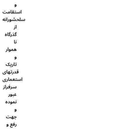
و
استقامت
سلحشورانه
از
گذرگاه
نا
هموار
و
تاریک
قدرتهای
استعماری
سرفراز
عبور
نموده
و
جهت
رفع و