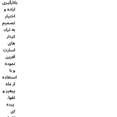
بکارگیری
اراده و
اختیار
تصمیم
به ترک
کردار
های
اسارت
آفرین
نموده
و با
استفاده
از ماه
پرهیز و
تقوا،
پرده
ای