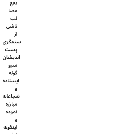
دفع
مصا
ئب
ناشی
از
ستمگری
پست
اندیشان
سرو
گونه
ایستاده
و
شجاعانه
مبارزه
نموده
و
اینگونه