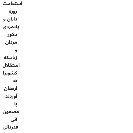
استقامت
روزه
داران و
پایمردی
دلاور
مردان
و
زنانیکه
استقلال
کشوررا
به
ارمغان
آوردند
با
مضمون
آتی
قدردانی