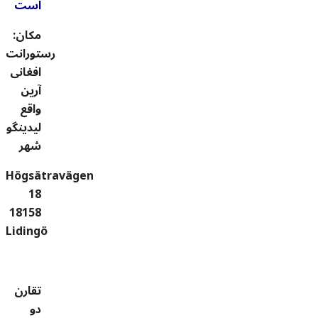
است
مکان:
رستورانت
افغانی
آرین
واقع
لیدینگو
شهر
Högsätravägen
18
18158
Lidingö
تقارن
دو