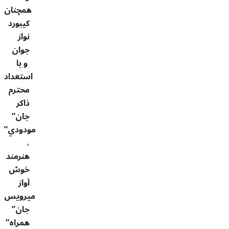
همچنان
کیبورد
نواز
جوان
و با
استعداد
محترم
ذاکر
جان”
مودودي”
،
هنرمند
خوش
آواز
میرویس
جان”
همراه”