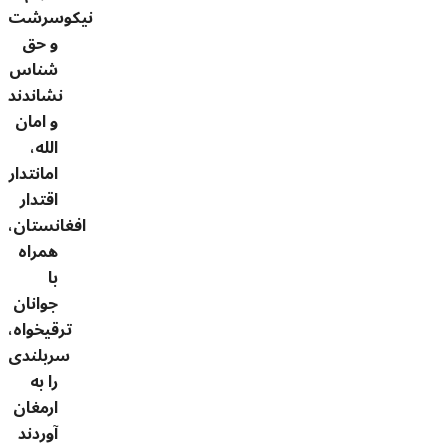
نیکوسرشت
و حق
شناس
نشاندند
و امان
الله،
امانتدار
اقتدار
افغانستان،
همراه
با
جوانان
ترقیخواه،
سربلندی
را به
ارمغان
آوردند