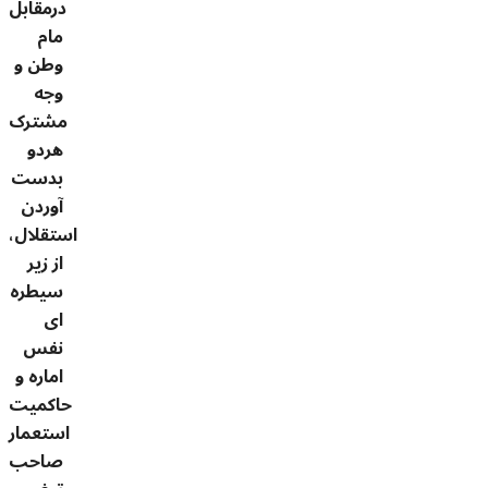
درمقابل
مام
وطن و
وجه
مشترک
هردو
بدست
آوردن
استقلال،
از زیر
سیطره
ای
نفس
اماره و
حاکمیت
استعمار
صاحب