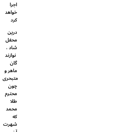
اجرا
خواهد
کرد
درين
محفل
شاد ،
نوازند
گان
ماهر و
متبحری
چون
محترم
طلا
محمد
که
شهرت
آن