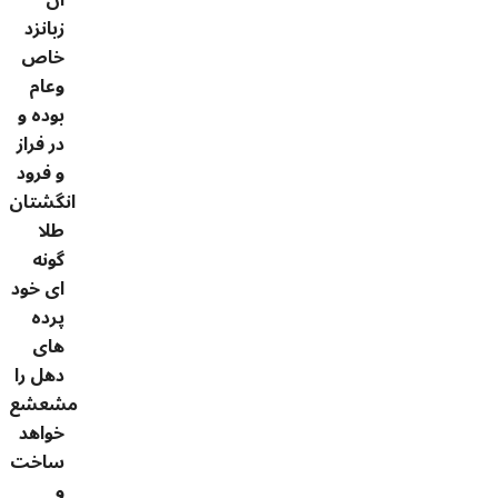
زبانزد
خاص
وعام
بوده و
در فراز
و فرود
انگشتان
طلا
گونه
ای خود
پرده
های
دهل را
مشعشع
خواهد
ساخت
و