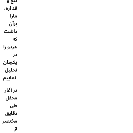
تیغ و
قد اره،
مارا
برآن
داشت
که
هردو را
در
یکزمان
تجلیل
نماییم
در آغاز
محفل
طی
دقایق
مختصر
از