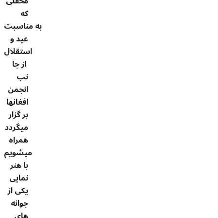
محفلی
که
به مناسبت
عيد و
استقلال
از جا
نب
انجمن
افغانها
بر گزار
میگردد
همراه
میشویم
با هنر
نمایی
یکی از
جوانه
های