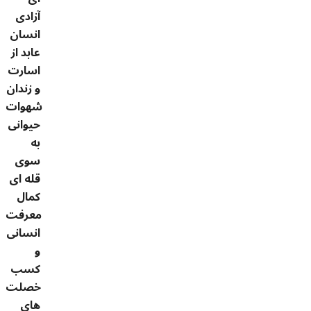
آزادی
انسان
عابد از
اسارت
و زندان
شهوات
حیوانی
به
سوی
قله ای
کمال
معرفت
انسانی
و
کسب
خصلت
های