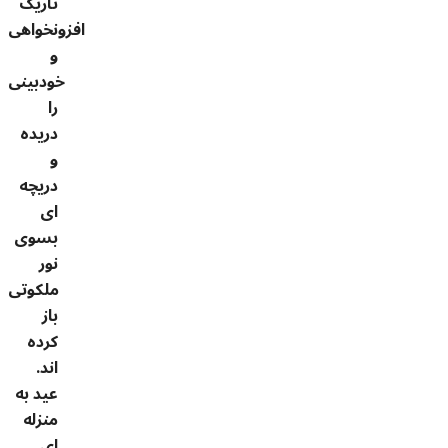
تاریک
افزونخواهی
و
خودبینی
را
دریده
و
دریچه
ای
بسوی
نور
ملکوتی
باز
کرده
اند.
عید به
منزله
ای