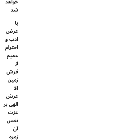
خواهد
شد
با
عرض
ادب و
احترام
عمیم
از
فرش
زمین
الا
عرش
الهی بر
عزت
نفس
آن
زمره