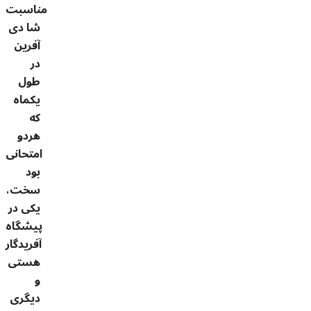
مناسبت
شا دی
آفرین
در
طول
یکماه
که
هردو
امتحانی
بود
سخت،
یکی در
پیشگاه
آفریدگار
هستی
و
دیگری