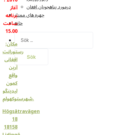
درمورد پناهجويان افغان
آغاز
چهره های ممتاز
برنامه
خانه
ساعت
15.00
Sök
مکان:
efter:
رستورانت
افغانی
آرین
واقع
کمون
لیدینگو
،شهرستوکهولم
Högsätravägen
18
18158
Lidingö