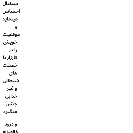
سبکبال
احساس
مینماید
و
موفقیت
خویش
را در
کارزار با
خصلت
های
شیطانی
و غیر
خدایی
جشن
میگیرد
و درود
خالصانه