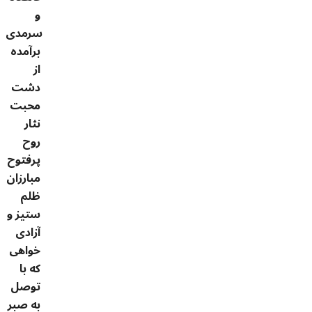
و
سرمدی
برآمده
از
دشت
محبت
نثار
روح
پرفتوح
مبارزان
ظلم
ستیز و
آزادی
خواهی
که با
توصل
به صبر