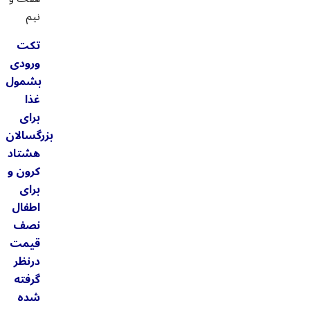
نیم
تکت
ورودی
بشمول
غذا
برای
بزرگسالان
هشتاد
کرون و
برای
اطفال
نصف
قیمت
درنظر
گرفته
شده