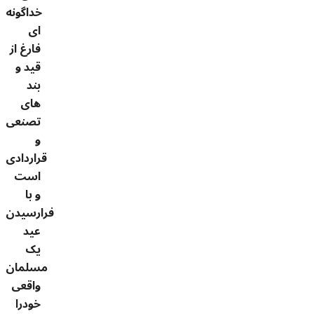
خداگونه
ای
فارغ از
قید و
بند
های
تصنعی
و
قراردادی
است
و با
فرارسیدن
عید
یک
مسلمان
واقعی
خودرا