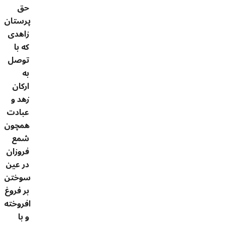
حق
پرستان
زاهدی
که با
توصل
به
ارکان
زهد و
عبادت
همچون
شمع
فروزان
در عین
سوختن
بر فروغ
افروخته
و با