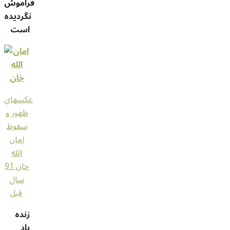
فراموش
نگردیده
است
عکسهاي
ظهور و
سقوط
امان
الله
خان 91
سال
قبل
زنده
باد