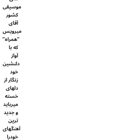
موسیقی
کشور
آقای
میرویس
”همراه”
که با
آواز
دلنشین
خود
زنگار از
دلهای
خسته
میرباید
و جدید
ترین
آهنگهای
خودرا