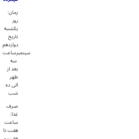
زمان:
روز
یکشنبه
تاریخ
دوازدهم
سپتمبرساعت
سه
بعد از
ظهر
الی ده
شب
صرف
غذا:
ساعت
هفت تا
هفت و