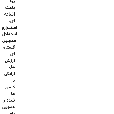
ژرف
باعث
اشاعه
ای،
استقرارو
استقلال
همچنین
گستره
ای
ارزش
های
آزادگی
در
کشور
ما
شده و
همچون
راه