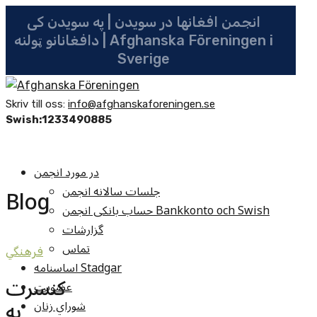
انجمن افغانها در سویدن | په سویدن کی
دافغانانو ټولنه | Afghanska Föreningen i
Sverige
Skriv till oss:
info@afghanskaforeningen.se
Swish:1233490885
در مورد انجمن
جلسات سالانه انجمن
Blog
حساب بانکی انجمن Bankkonto och Swish
گزارشات
تماس
فرهنگي
اساسنامه Stadgar
کنسرت
عضویت
به
شوراي زنان