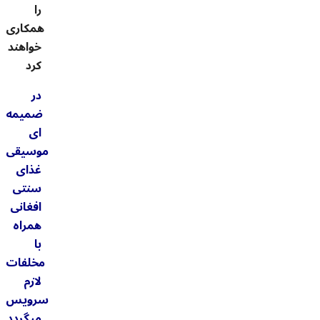
را
همکاری
خواهند
کرد
در
ضمیمه
ای
موسیقی
غذای
سنتی
افغانی
همراه
با
مخلفات
لازم
سرویس
میگردد