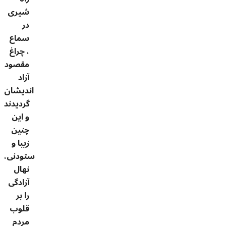
شیری
در
سماع
، چراغ
مقصود
آزاد
اندیشان
گردیدند
و این
چنین
زیبا و
ستودنی،
نهال
آزادگی
را بر
قلوب
مردم