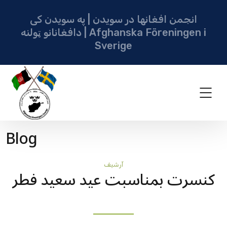
انجمن افغانها در سویدن | په سویدن کی
دافغانانو ټولنه | Afghanska Föreningen i
Sverige
Blog
آرشيف
کنسرت بمناسبت عید سعید فطر