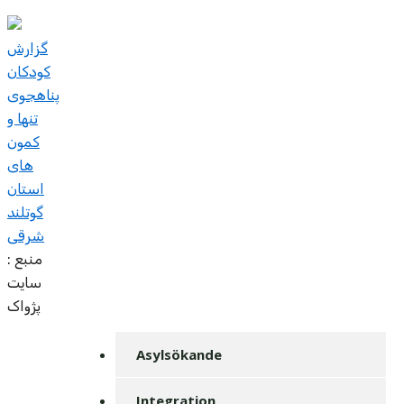
گزارش
کودکان
پناهجوی
تنها و
کمون
های
استان
گوتلند
شرقی
منبع :
سايت
پژواک
Asylsökande
Integration