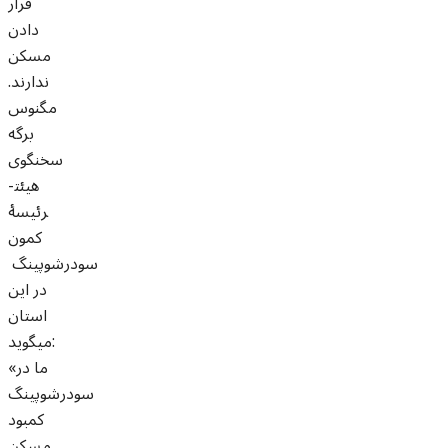
قرار
دادن
مسکن
ندارند.
مگنوس
برگه
سخنگوی
هیئت­
رئیسۀ
کمون
سودرشوپینگ
در این
استان
می­گوید:
«ما در
سودرشوپینگ
کمبود
مسکن