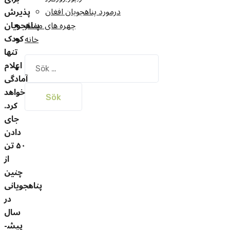
درمورد پناهجويان افغان
پذیرش
پناهجویان
چهره های ممتاز
کودک
خانه
تنها
Sök
اعلام
efter:
آمادگی
خواهد
کرد.
جای
دادن
۵۰ تن
از
چنین
پناهجویانی
در
سال
پیش­