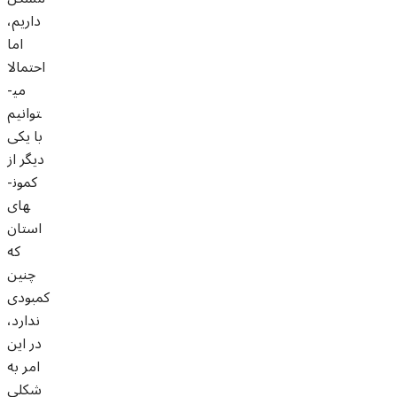
داریم،
اما
احتمالا
می­
توانیم
با یکی
دیگر از
کمون­
های
استان
که
چنین
کمبودی
ندارد،
در این
امر به
شکلی