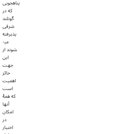
پناهجویی
که در
گوتلند
شرقی
پذیرفته
می­
شوند از
این
جهت
حائز
اهمیت
است
که همۀ
آن­ها
امکان
در
اختیار