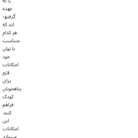
را به
عهده
گرفته­
اند که
هر کدام
متناسب
با توان
خود
امکانات
لازم
برای
پناهجویان
کودک
فراهم
کنند.
این
امکانات
می­تواند