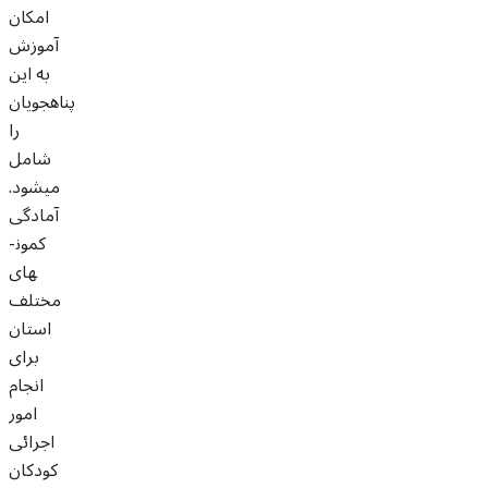
امکان
آموزش
به این
پناهجویان
را
شامل
می­شود.
آمادگی
کمون­
های
مختلف
استان
برای
انجام
امور
اجرائی
کودکان