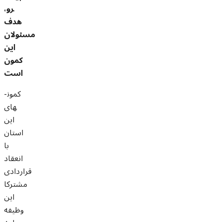
رو،
هدف
مسئولان
این
کمون
است
کمون­
های
این
استان
با
انعقاد
قراردادی
مشترکا
این
وظیفه