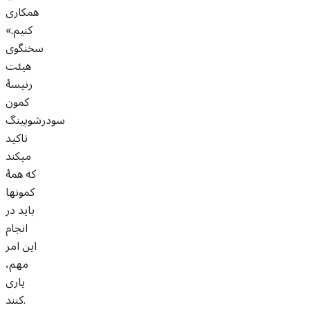
همکاری
کنیم.»
سخنگوی
هیئت
رنیسۀ
کمون
سودرشوپینگ
تاکید
می­کند
که همۀ
کمون­ها
باید در
انجام
این امر
مهم،
یاری
کنند.