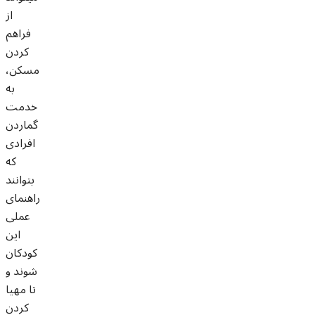
از
فراهم
کردن
مسکن،
به
خدمت
گماردن
افرادی
که
بتوانند
راهنمای
عملی
این
کودکان
شوند و
تا مهیا
کردن