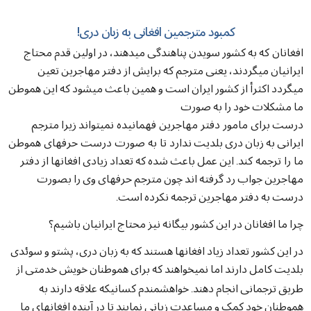
کمبود
مترجمین
افغانی
به
زبان
دری
!
افغانان که
به
کشور
سویدن
پناهندگی
میدهند،
در
اولین
قدم
محتاج
ایرانیان
میگردند،
یعنی
مترجم
که
برایش
از
دفتر
مهاجرین
تعین
میگردد
اکثرأ
از
کشور
ایران
است
و
همین
باعث
میشود
که
این
هموطن
ما
مشکلات
خود
را
به
صورت
درست
برای مامور دفتر مهاجرین فهمانیده نمیتواند
زیرا
مترجم
ایرانی
به
زبان
دری
بلدیت
ندارد تا به صورت درست حرفهای هموطن
ما را ترجمه کند
این
عمل
باعث
شده
که
تعداد
زیادی
افغانها
از
دفتر
.
مهاجرین
جواب
رد
گرفته
اند
چون
مترجم
حرفهای
وی
را
بصورت
درست
به
دفتر
مهاجرین
ترجمه
نکرده
است
.
چرا
ما
افغانان
در
این
کشور
بیگانه
نیز
محتاج
ایرانیان
باشیم؟
در
این
کشور
تعداد
زیاد
افغانها
هستند
که
به
زبان
دری،
پشتو
و
سوئدی
بلدیت
کامل
دارند
اما
نمیخواهند
که
برای
هموطنان
خویش
خدمتی
از
طریق
ترجمانی
انجام
دهند
خواهشمندم
کسانیکه
علاقه
دارند
به
.
هموطنان
خود
کمک
و
مساعدت
زبانی
نمایند
تا
در
آینده
افغانهای
ما