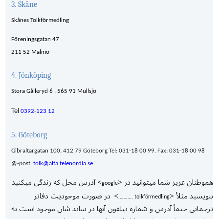
3. Skåne
Skånes Tolkförmedling
Föreningsgatan 47
211 52 Malmö
4. Jönköping
Stora Gålleryd 6 ,
565 91
Mullsjö
Tel
0392-123 12
5. Göteborg
Gibraltargatan 100, 412 79 Göteborg Tel: 031-18 00 99. Fax: 031-18 00 98
@-post:
tolk@alfa.telenordia.se
هموطنان عزیز شما میتوانید در <
> آدرس محل که زندگی میکنید
google
بنویسید مثلأ <
>
در صورت موجودیت دفاتر
……….. tolkförmedling
ترجمانی حتمأ آدرس و شماره تیلفون آنها در ساید شان موجود است به