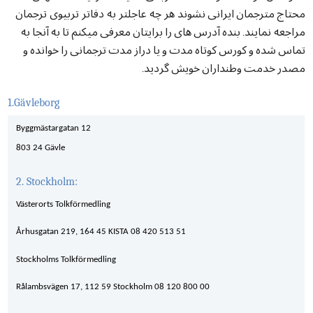
محتاج
مترجمان
ایرانی
نشوند هر چه عاجلتر به دفاتر تربیوی ترجمان
مراجعه نمایند
بنده
آدرس
های
را
برایتان
معرفی
میکنم
تا
به
آنجا
به
.
تماس
شده
و
کورس
کوتاه
مدت
و
یا
دراز
مدت
ترجمانی
را
خوانده
و
مصدر
خدمت
وطنداران
خویش
گردید
.
1.Gävleborg
Byggmästargatan 12
803 24 Gävle
2. Stockholm:
Västerorts Tolkförmedling
Århusgatan 219, 164 45 KISTA 08 420 513 51
Stockholms Tolkförmedling
Rålambsvägen 17, 112 59 Stockholm 08 120 800 00