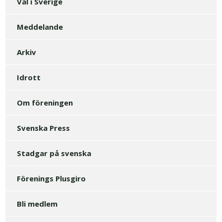
Val i Sverige
Meddelande
Arkiv
Idrott
Om föreningen
Svenska Press
Stadgar på svenska
Förenings Plusgiro
Bli medlem