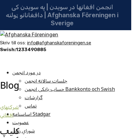
انجمن افغانها در سویدن | په سویدن کی
دافغانانو ټولنه | Afghanska Föreningen i
Sverige
Skriv till oss:
info@afghanskaforeningen.se
Swish:1233490885
در مورد انجمن
جلسات سالانه انجمن
Blog
حساب بانکی انجمن Bankkonto och Swish
گزارشات
تماس
شرکتهاي
اساسنامه Stadgar
افغاني
عضویت
کليپ
شوراي زنان