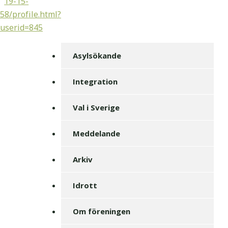
19-15-
58/profile.html?
userid=845
Asylsökande
Integration
Val i Sverige
Meddelande
Arkiv
Idrott
Om föreningen