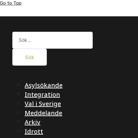
Go to Top
Sök
efter:
Asylsökande
Integration
Val i Sverige
Meddelande
Arkiv
Idrott