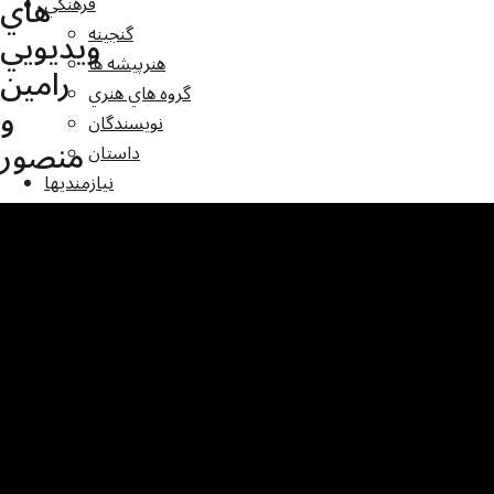
هاي
فرهنگي
گنجينه
ويديويي
هنرپيشه ها
رامين
گروه هاي هنري
و
نويسندگان
منصور
داستان
نيازمنديها
شرکتهاي افغاني
ورزش
امورپناهندگي
وکلاي پناهجويان
تظاهرات
ملاقات ها
سيمينارها
قوانين ومقررات جديد
مقالات
راپور روزمره