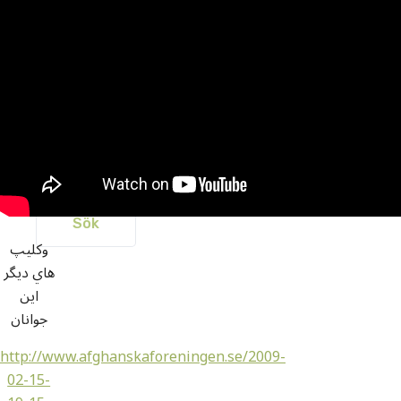
درمورد پناهجويان افغان
چهره های ممتاز
خانه
Sök
efter:
وکليپ
هاي ديگر
اين
جوانان
http://www.afghanskaforeningen.se/2009-
02-15-