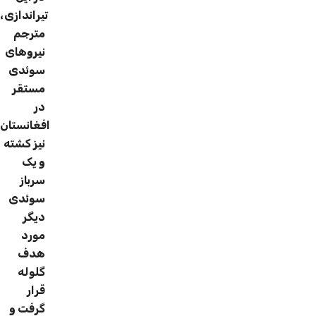
تیراندازی،
مترجم
نیروهای
سوئدی
مستقر
در
افغانستان
نیز کشته
و یک
سرباز
سوئدی
دیگر
مورد
هدف
گلوله
قرار
گرفت و