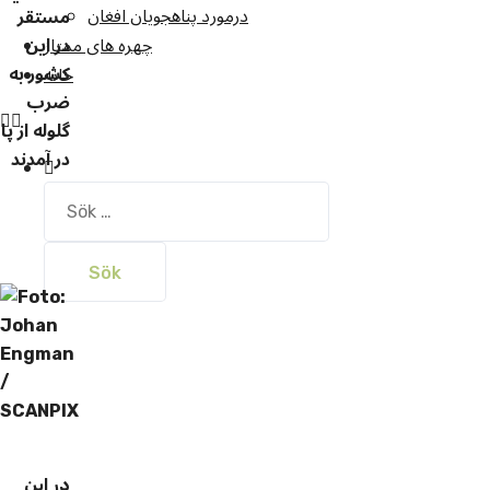
درمورد پناهجويان افغان
مستقر
در این
چهره های ممتاز
کشور به
خانه
ضرب
گلوله از پا
در آمدند
Sök
efter:
در این