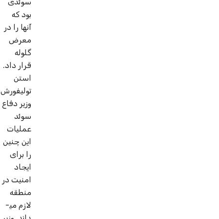
سوئدی
بود که
آنها را در
معرض
گلوله
قرار داد.
استن
تولی­فورش
وزیر دفاع
سوئد
عملیات
این چنین
را برای
ایجاد
امنیت در
منطقه
لازم می­
داند. وزیر