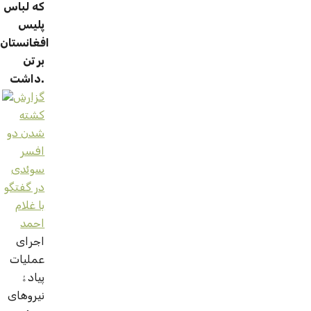
که لباس
پلیس
افغانستان
بر تن
داشت.
گزارش
کشته
شدن دو
افسر
سوئدی
در گفتگو
با غلام
احمد
اجرای
عملیات
پیادۀ
نیروهای