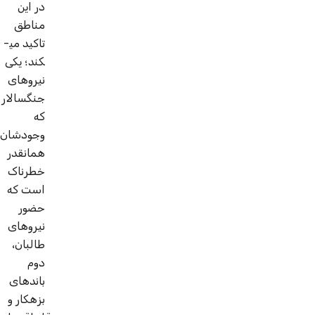
در این
مناطق
تاکید می­
کند؛ یکی
نیروهای
جنگ­سالار
که
وجودشان
همانقدر
خطرناک
است که
حضور
نیروهای
طالبان،
دوم
باندهای
بزه­کار و