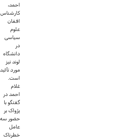
احمد،
کارشناس
افغان
علوم
سیاسی
در
دانشگاه
لوند نیز
مورد تأئید
است.
غلام
احمد در
گفتگو با
پژواک بر
حضور سه
عامل
خطرناک