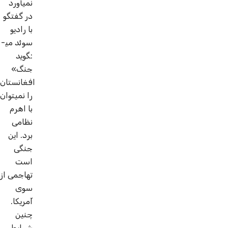
نمی­آورد
در گفتگو
با رادیو
سوئد می­
گوید:
«جنگ
افغانستان
را نمی­توان
با اهرم
نظامی
برد. این
جنگی
است
تهاجمی از
سوی
آمریکا.
چنین
شرایطی،