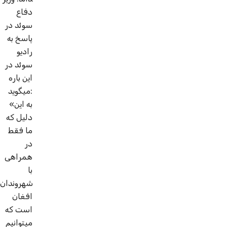
دفاع
سوئد در
پاسخ به
رادیو
سوئد در
این باره
می­گوید:
«به این
دلیل که
ما فقط
در
همراهی
با
شهروندان
افغان
است که
می­توانیم