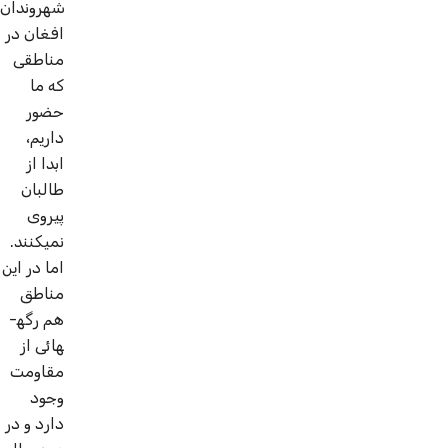
شهروندان
افغان در
مناطقی
که ما
حضور
داریم،
ابدا از
طالبان
پیروی
نمی­کنند.
اما در این
مناطق
هم رگه­
هائی از
مقاومت
وجود
دارد و در