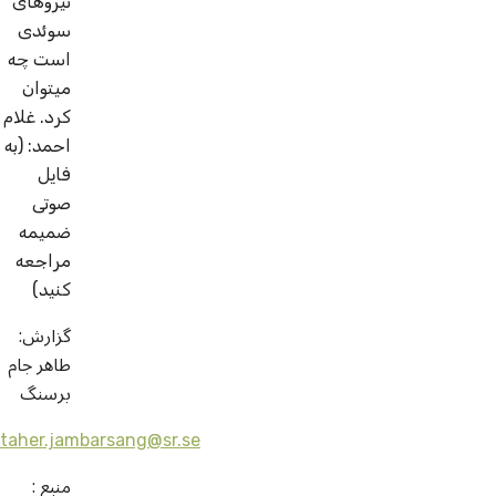
نیروهای
سوئدی
است چه
می­توان
کرد. غلام
احمد: (به
فایل
صوتی
ضمیمه
مراجعه
کنید)
گزارش:
طاهر جام
برسنگ
taher.jambarsang@sr.se
منبع :