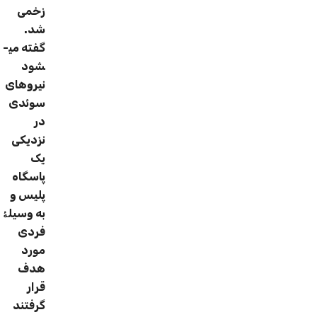
زخمی
شد.
گفته می­
شود
نیروهای
سوئدی
در
نزدیکی
یک
پاسگاه
پلیس و
به وسیلۀ
فردی
مورد
هدف
قرار
گرفتند