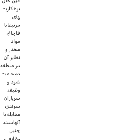
عین حال
بزه­کاری­
های
مرتبط با
قاچاق
مواد
مخدر و
نظایر آن
در منطقه
دیده می­
شود و
وظیفۀ
سربازان
سوئدی
مقابله با
آنهاست.
چنین
وظایفی،