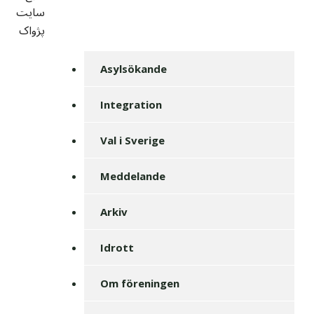
سايت
پژواک
Asylsökande
Integration
Val i Sverige
Meddelande
Arkiv
Idrott
Om föreningen