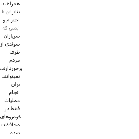
همراهند.
بنابراین با
احترام و
ایمنی که
سربازان
سوئدی از
طرف
مردم
برخوردارند،
نمی­توانند
برای
انجام
عملیات
فقط در
خودروهای
محافظت
شده