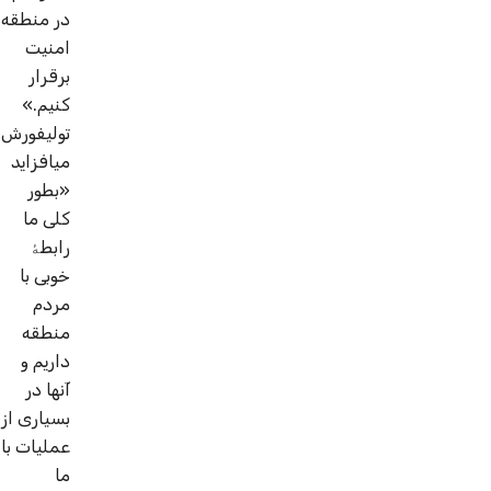
در منطقه
امنیت
برقرار
کنیم.»
تولی­فورش
می­افزاید
«بطور
کلی ما
رابطۀ
خوبی با
مردم
منطقه
داریم و
آنها در
بسیاری از
عملیات با
ما