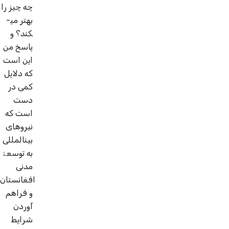
چه چیز را
بهتر می­
کند؟ و
پاسخ من
این است
که دلایل
کمی در
دست
است که
نیروهای
بین­المللی
به توسعۀ
مدنی
افغانستان
و فراهم
آوردن
شرایط