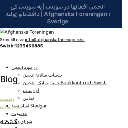
انجمن افغانها در سویدن | په سویدن کی
دافغانانو ټولنه | Afghanska Föreningen i
Sverige
Skriv till oss:
info@afghanskaforeningen.se
Swish:1233490885
در مورد انجمن
جلسات سالانه انجمن
Blog
حساب بانکی انجمن Bankkonto och Swish
گزارشات
تماس
وضعيت
اساسنامه Stadgar
افغانستان
عضویت
کشته
شوراي زنان