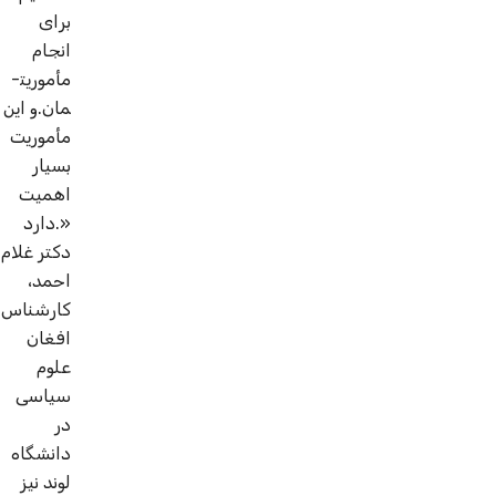
برای
انجام
مأموریت­
مان.و این
مأموریت
بسیار
اهمیت
دارد.»
دکتر غلام
احمد،
کارشناس
افغان
علوم
سیاسی
در
دانشگاه
لوند نیز