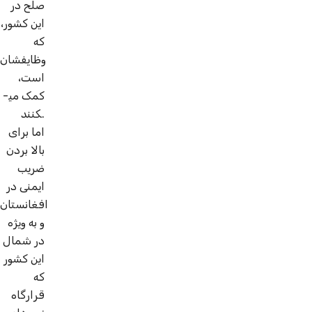
صلح در
این کشور،
که
وظایفشان
است،
کمک می­
کنند.
اما برای
بالا بردن
ضریب
ایمنی در
افغانستان
و به ویژه
در شمال
این کشور
که
قرارگاه