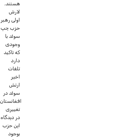
هستند.
لارش
اولی رهبر
حزب چپ
سوئد با
وجودی
که تاکید
دارد
تلفات
اخیر
ارتش
سوئد در
افغانستان
تغییری
در دیدگاه
این حزب
بوجود