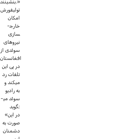
بنشینند.»
تولی­فورش
امکان
خارج­
سازی
نیروهای
سوئدی از
افغانستان
در پی این
تلفات رد
می­کند و
به رادیو
سوئد می­
گوید:
«در این
صورت به
دشمنان
این