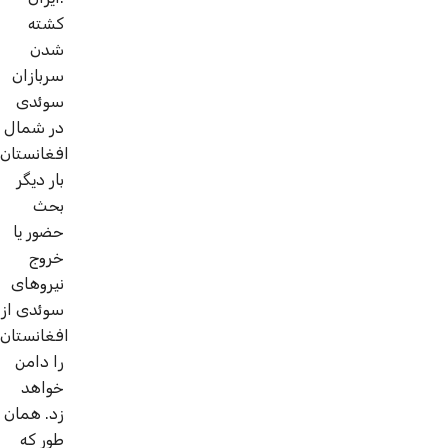
کشته
شدن
سربازان
سوئدی
در شمال
افغانستان
بار دیگر
بحث
حضور یا
خروج
نیروهای
سوئدی از
افغانستان
را دامن
خواهد
زد. همان
طور که