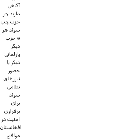
آگاهی
دارید جز
حزب چپ
سوئد هر
۵ حزب
دیگر
پارلمانی
دیگر با
حضور
نیروهای
نظامی
سوئد
برای
برقراری
امنیت در
افغانستان
موافق