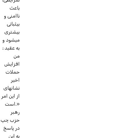
باعث
ناامنی و
بی­ثباتی
بیشتری
می­شود و
به عقیدۀ
من
افزایش
حملات
اخیر
نشانه­ای
از این امر
است.»
رهبر
حزب چپ
در پاسخ
به این