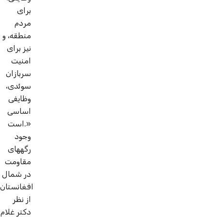
برای
مردم
منطقه، و
نیز برای
امنیت
سربازان
سوئدی،
وظایفی
اساسی
است.»
وجود
رگه­های
مقاومت
در شمال
افغانستان
از نظر
دکتر غلام