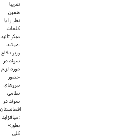
تقریبا
همین
نظر را با
کلمات
دیگر تأئید
می­کند:
وزیر دفاع
سوئد در
مورد لز.م
حضور
نیروهای
نظامی
سوئد در
افغانستان
می­افزاید:
«بطور
کلی