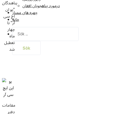
پناهندگان
درمورد پناهجويان افغان
”یو ان
چهره های ممتاز
اچ سی
خانه
آر” تا
چهار
Sök
ماه
efter:
تعطیل
شد
مقامات
دفتر