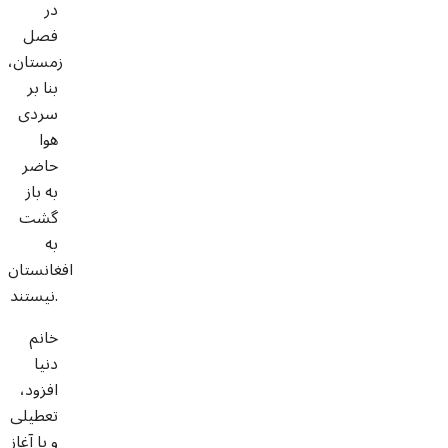
در
فصل
زمستان،
بنا بر
سردی
هوا
حاضر
به باز
گشت
به
افغانستان
نیستند.
خانم
دنیا
افزود،
تعطیلی
و یا آغاز