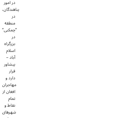
در امور
پناهندگان،
در
منطقه
”چمکنی”
در
بزرگراه
اسلام
آباد –
پیشاور
قرار
دارد و
مهاجران
افغان از
تمام
نقاط و
شهرهای