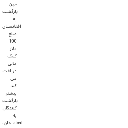
حین
بازگشت
به
افغانستان
مبلغ
100
دلار
کمک
مالی
دریافت
می
کند.
بیشتر
بازگشت
کنندگان
به
افغانستان،