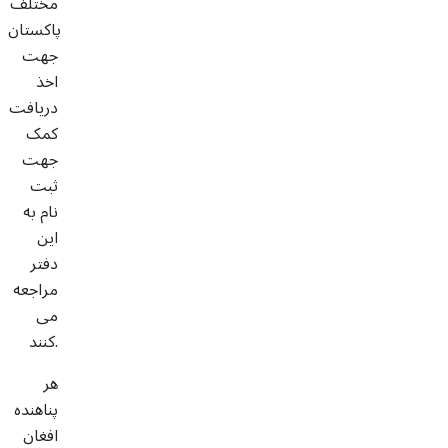
مختلف
پاکستان
جهت
اخذ
دریافت
کمک
جهت
ثبت
نام به
این
دفتر
مراجعه
می
کنند.
هر
پناهنده
افغان