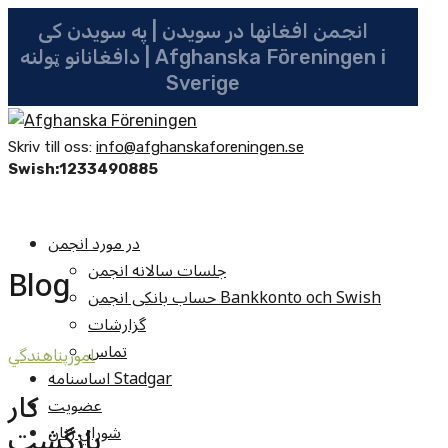
انجمن افغانها در سویدن | په سویدن کی
دافغانانو ټولنه | Afghanska Föreningen i
Sverige
Skriv till oss:
info@afghanskaforeningen.se
Swish:1233490885
در مورد انجمن
جلسات سالانه انجمن
Blog
حساب بانکی انجمن Bankkonto och Swish
گزارشات
تماس
امورپناهندگي
اساسنامه Stadgar
کار
عضویت
بازگشت
شوراي زنان