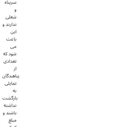
سرپناه
و
شغلی
ندارند و
این
باعث
می
شود که
تعدادی
از
پناهندگان
تمایلی
به
بازگشت
نداشته
باشند و
مبلغ