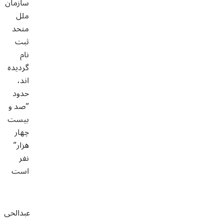
سازمان
ملل
متحد
ثبت
نام
گردیده
اند،
حدود
”صد و
بیست
چهار
هزار”
نفر
است
عبدالحی