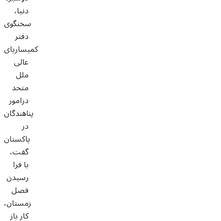
دنیا،
سخنگوی
دفتر
کمیساریای
عالی
ملل
متحد
درامور
پناهندگان
در
پاکستان
گفت،
با فرا
رسیدن
فصل
زمستان،
کار باز