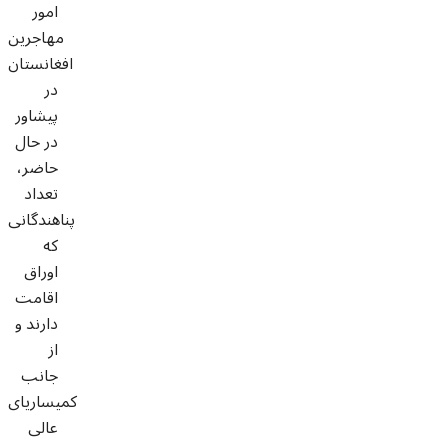
امور
مهاجرین
افغانستان
در
پیشاور
در حال
حاضر،
تعداد
پناهندگانی
که
اوراق
اقامت
دارند و
از
جانب
کمیساریای
عالی