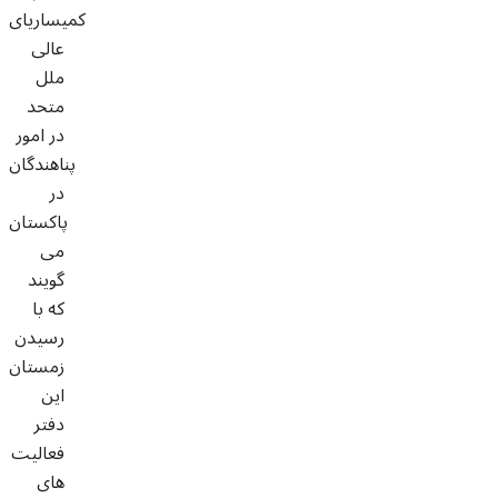
کمیساریای
عالی
ملل
متحد
در امور
پناهندگان
در
پاکستان
می
گویند
که با
رسیدن
زمستان
این
دفتر
فعالیت
های