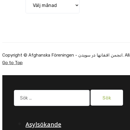
Arkiv
Alla rätti.
Go to Top
Sök
efter:
Asylsökande