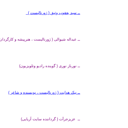
ــ سید یعقوب وثیق ( ژورنالیست )
ــ عبداله شیوالی ( ژورنالیست ، هنرپیشه و کارگردان)
ــ نورباز نوری ( گوینده رادیو وتلویزیون)
ــ نيک هدايت ( ژورناليست ، نويسنده و شاعر )
ــ عزيزجرأت ( گرداننده سایت آریایی)