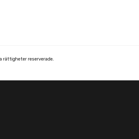
Copyright © Afghanska Föreningen - انجمن افغانها در سویدن. gheter reserverade