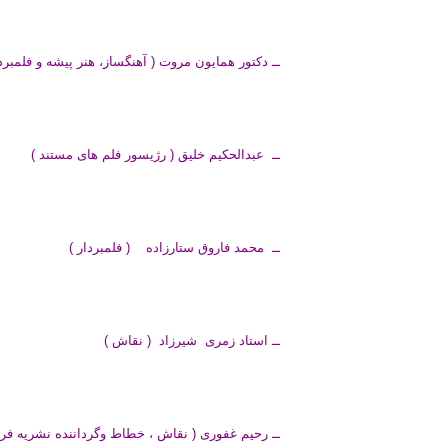
ــ دکتور همایون مروت ( آهنگساز، هنر پیشه و فلمبردا
ــ عبدالحکیم خلیق ( رژیسور فلم های مستند )
ــ محمد فاروق ستارزاده ( فلمبردار )
ــ استاد زمری شیرزاد ( نقاش )
ــ رحیم غفوری ( نقاش ، خطاط وگرداننده نشریه فردا