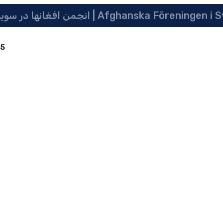
 سویدن | په سویدن کی دافغانانو ټولنه | Afghanska Föreningen i Sverige
85