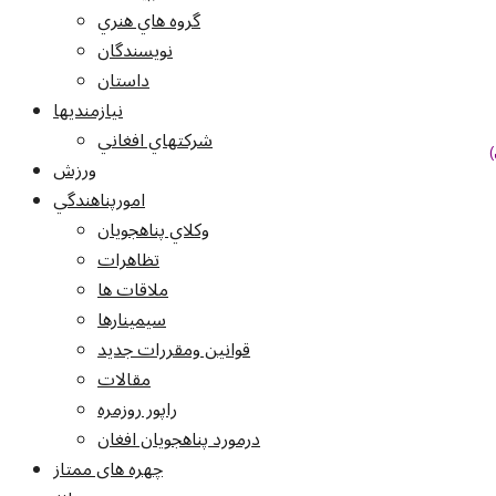
گروه هاي هنري
نويسندگان
داستان
نيازمنديها
شرکتهاي افغاني
ورزش
امورپناهندگي
وکلاي پناهجويان
تظاهرات
ملاقات ها
سيمينارها
قوانين ومقررات جديد
مقالات
راپور روزمره
درمورد پناهجويان افغان
چهره های ممتاز