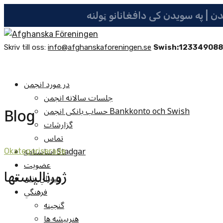
Skriv till oss:
info@afghanskaforeningen.se
Swish:12334908
در مورد انجمن
جلسات سالانه انجمن
Blog
حساب بانکی انجمن Bankkonto och Swish
گزارشات
تماس
اساسنامه Stadgar
Okategoriserade
عضویت
ژورناليستها
شوراي زنان
فرهنگي
گنجينه
هنرپيشه ها