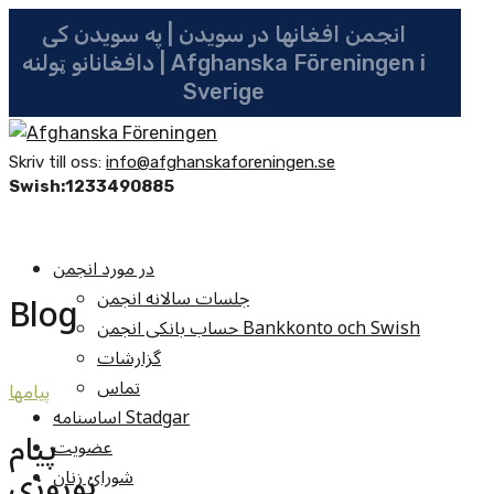
انجمن افغانها در سویدن | په سویدن کی
دافغانانو ټولنه | Afghanska Föreningen i
Sverige
Skriv till oss:
info@afghanskaforeningen.se
Swish:1233490885
در مورد انجمن
جلسات سالانه انجمن
Blog
حساب بانکی انجمن Bankkonto och Swish
گزارشات
تماس
پيامها
اساسنامه Stadgar
پیام
عضویت
نوروزی
شوراي زنان