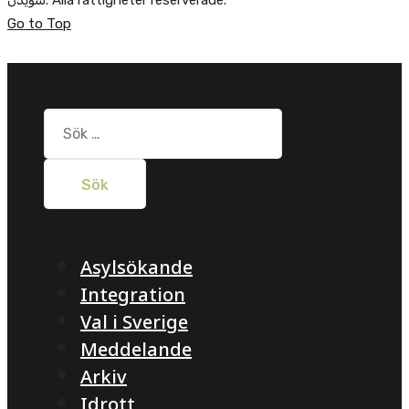
Go to Top
Sök
efter:
Asylsökande
Integration
Val i Sverige
Meddelande
Arkiv
Idrott