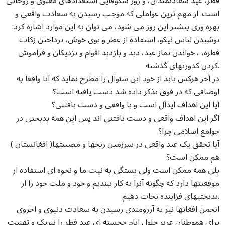
فطر، عید سعادتمندان، و روز شکوفایی استعدادهای معنوی و روحانی
است. از مهم ترین عواملی که موجب رسیدن به سعادت واقعی و
بهره وری بیشتر این روز می شود، می توان به این موارد اشاره کرد:
پوشیدن لباس نیکو، استفاده از عطر و بوی خوش، پرداختن زکات
فطره، ، خواندن نماز عید، دید و بازدید اقوام و نزدیکان و فراموش
کردن کدورتهای گذشته.
در آخر هرکس باید از خود این سئوال را مطرح نماید که آیا واقعا به
اوصافی که در فوق تذکر داده شد دست یافته است؟
آیا این اهداف ایدآل است و یا واقعی و دست یافتنی؟
اگر این اهداف واقعی و دست یافتنی اند پس این همه بدبختی در
جوامع اسلامی چرا؟
آیا تحقق یک عید واقعی در سرزمین رنجها و مصیبتها( افغانستان )
هم ممکن است؟
بلی همه ممکن است ولی بستگی به نیت ما و نحوه ای استفاده از
موقعیتها دارد که چگونه آنرا به کار ببندیم و خود و ملت خود را از
بدبختیهای فزاینده نجات دهیم.
انجمن افغانها نیز به آرزومندی رسیدن به سعادت دنیوی و اخروی
برای هموطنان عزیز حلول ایام خجسته ای عید فطر را تبریک و تهنیت