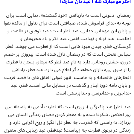
!اختر مو مبارک شه ! عيد تان مبارک
رمضان، دعوتی است به بازیافتن «خود گمشده»، ندایی است برای
توجه به خدای فراموش شده، ضیافتی است برای تناول از مائده تقوا
و پایان این مهمانیِ خدایی، عید فطر است؛ عید توفیق بر طاعت و
اطاعت، عید توبه و تهذیب نفس، عید ذکر و یاد محرومان و
گرسنگان. فطر، چیدن میوه هایی است که از فطرت می جوشد. فطر،
سپاس نعمتی است که در رمضان نازل شده است. پیروزی بر خصم
درون، جشنی روحانی دارد به نام عید فطر که میثاق بستن با فطرت
را از سوی روزه داران مجاهده گر اعلام می دارد. عید فطر، پاداش
افطارهای خالصانه و به حاست، مُهر قبولی انفاق های با قصد قربت
و پایان نامه دوره ایثار و گذشت در مسایل مالی است. فطر، عید
خداجویی و خداترسی و خداپرستی است
عید فطر( عید پاکیزگی )، روزی است که فطرت آدمی به واسطه سی
روز اخلاص، شکوفا شده و به معطر کردن فضای زندگی انسان می
پردازد. به راستی که فطرت، چه عطر دل انگیز و روح افزایی دارد و
زندگی در پرتوی فطرت چه زیباست! عیدفطر، عید زیبایی های معنوی