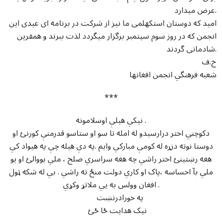
عرض میدارد.
امید که دوستان استکهلمی ما نیز از شرکت در برنامه ای عیدی این
انجمن که در روز سوم سپتمبر برگزار میگردد لذت ببرند و همقرین
شادمانی گردند.
خ.ف
شعبه فرهنگي انجمن افغانها
***
نيکي هيلې اوسلامونه .
دکوچني اختر درارسيدو له امله تا سو او ستاسو قدرمنې کورنئ او
دوستا نوته دزړه له کومې مبارکي وايم .په دې هيله چې په هيواد کې
هغه رښتينئ اختر راشي چه هغه سراسري صلح ، ملي يووالئ او يو
ملي بآ احساسه ،پاک او کاري دولت منځ ته راشي . بي له شکه ټول
افغان وولس به يي ملاتړ وکړي .
په خورادرنښت
نيک هدايت ځا ځئ