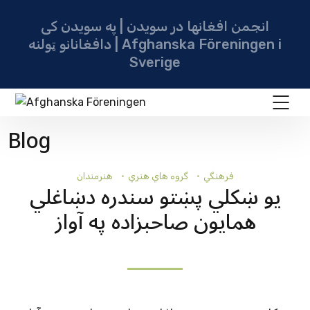
انجمن افغانها در سویدن | په سویدن کی
دافغانانو ټولنه | Afghanska Föreningen i
Sverige
Blog
فرهنگي
گروه هاي هنري
هنرمندان
يو ښکلي پښتو سندره دښاغلي
همايون صاحبزاده په آواز