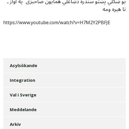
يو ښکلي پښتو سندره دښاغلي همايون صاحبزی په آواز ـ
تا هیره ومه
https://www.youtube.com/watch?v=H7M2Y2PBFJE
Asylsökande
Integration
Val i Sverige
Meddelande
Arkiv