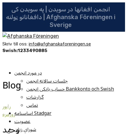
انجمن افغانها در سویدن | په سویدن کی
دافغانانو ټولنه | Afghanska Föreningen i
Sverige
Skriv till oss:
info@afghanskaforeningen.se
Swish:1233490885
در مورد انجمن
جلسات سالانه انجمن
Blog
حساب بانکی انجمن Bankkonto och Swish
گزارشات
تماس
راپور
اساسنامه Stadgar
روزمره
عضویت
وحيد
شوراي زنان