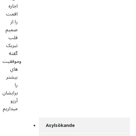
اجازه
اقمت
را از
صميم
قلب
تبريک
گفته
وموفقيت
هاي
بيشتر
را
برايشان
آرزو
ميداريم
Asylsökande