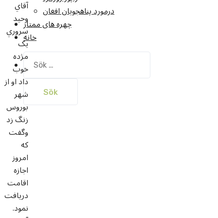
آقاي
درمورد پناهجويان افغان
وحيد
چهره های ممتاز
سروري
خانه
يک
مژده
Sök
خوب
efter:
داد او از
شهر
بوروس
زنگ زد
وگفت
که
امروز
اجازه
اقامت
دريافت
نمود.