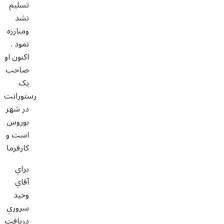
تسليم
نشد
ومبارزه
نمود .
اکنون او
صاحب
يک
رستورانت
در شهر
بوروس
است و
کارفرما
براي
آقاي
وحيد
سروري
دريافت