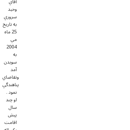
آقاي
وحيد
سروري
به تاريخ
25 ماه
مي
2004
به
سويدن
آمد
وتقاضاي
پناهندگي
نمود .
او چند
سال
پيش
اقامت
يکساله