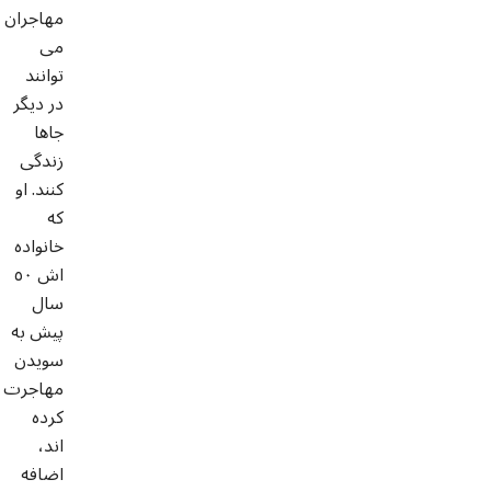
مهاجران
می
توانند
در دیگر
جاها
زندگی
کنند. او
که
خانواده
اش ٥٠
سال
پیش به
سویدن
مهاجرت
کرده
اند،
اضافه