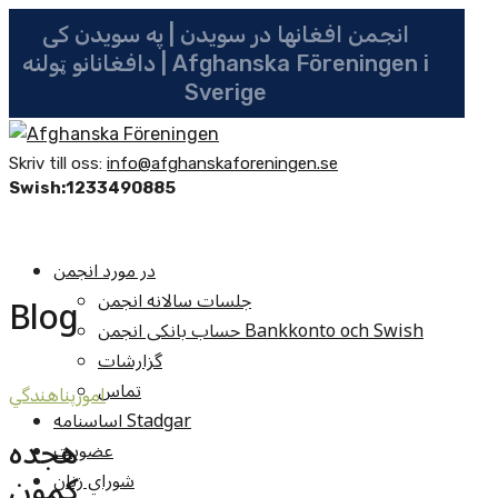
انجمن افغانها در سویدن | په سویدن کی
دافغانانو ټولنه | Afghanska Föreningen i
Sverige
Skriv till oss:
info@afghanskaforeningen.se
Swish:1233490885
در مورد انجمن
جلسات سالانه انجمن
Blog
حساب بانکی انجمن Bankkonto och Swish
گزارشات
تماس
امورپناهندگي
اساسنامه Stadgar
هجده
عضویت
کمون
شوراي زنان