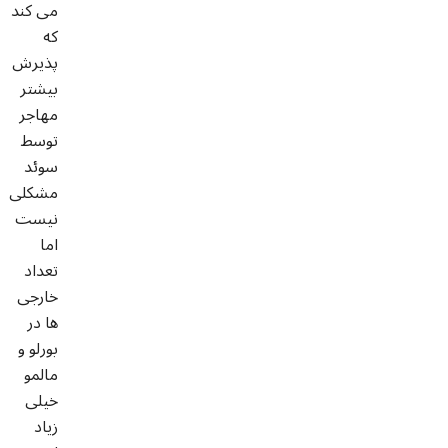
می کند
که
پذیرش
بیشتر
مهاجر
توسط
سوئد
مشکلی
نیست
اما
تعداد
خارجی
ها در
بورلو و
مالمو
خیلی
زیاد