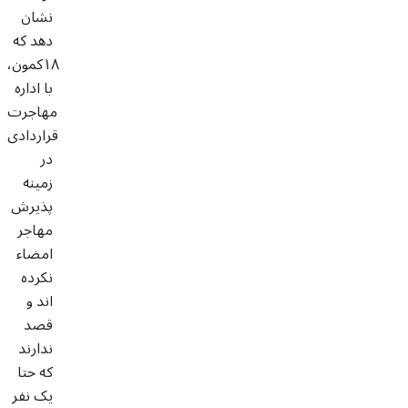
نشان
دهد که
١٨کمون،
با اداره
مهاجرت
قراردادی
در
زمینه
پذیرش
مهاجر
امضاء
نکرده
اند و
قصد
ندارند
که حتا
یک نفر