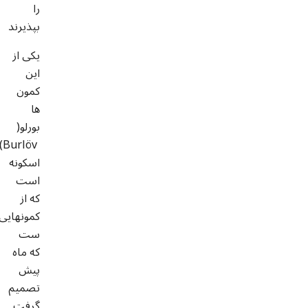
را
بپذیرند
یکی از
این
کمون
ها
بورلو(
öv
اسکونه
است
که از
کمونهایی
ست
که ماه
پیش
تصمیم
گرفت