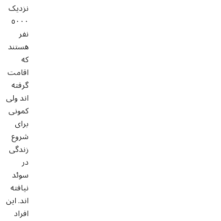
نزدیک
٥٠٠٠
نفر
هستند
که
اقامت
گرفته
اند ولی
کمونی
برای
شروع
زندگی
در
سوئد
نیافته
اند. این
افراد