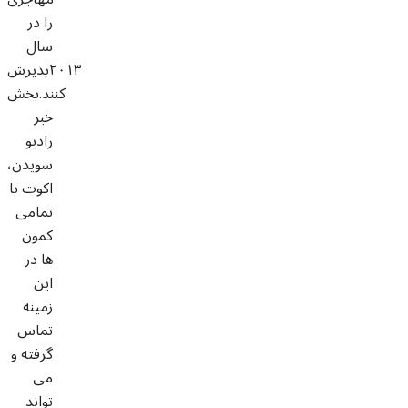
را در
سال
٢٠١٣پذیرش
کنند.بخش
خبر
رادیو
سویدن،
اکوت با
تمامی
کمون
ها در
این
زمینه
تماس
گرفته و
می
تواند