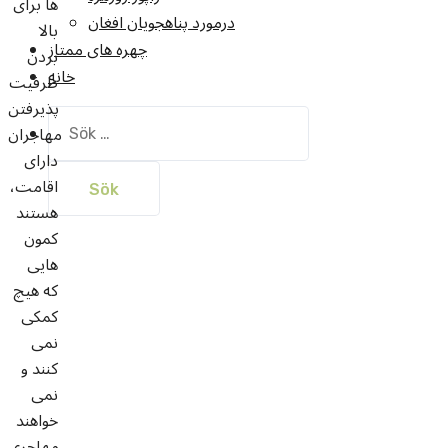
ها برای
درمورد پناهجويان افغان
بالا
چهره های ممتاز
بردن
خانه
ظرفیت
پذیرفتن
Sök
مهاجران
efter:
دارای
اقامت،
هستند
کمون
هایی
که هیچ
کمکی
نمی
کنند و
نمی
خواهند
مهاجری