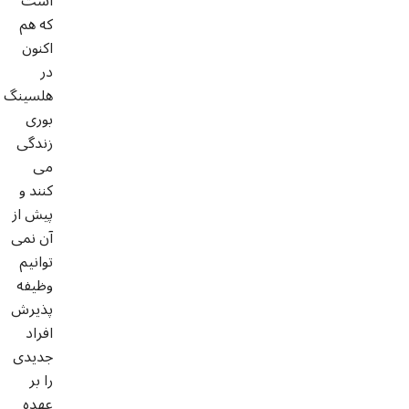
است
که هم
اکنون
در
هلسینگ
بوری
زندگی
می
کنند و
پیش از
آن نمی
توانیم
وظیفه
پذیرش
افراد
جدیدی
را بر
عهده