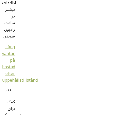
اطلاعات
بیشتر
در
سایت
رادیوی
سویدن
Lång
väntan
på
bostad
efter
uppehållstillstånd
***
کمک
برای