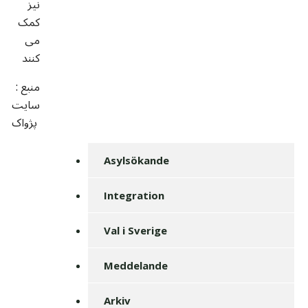
نیز
کمک
می
کنند
منبع :
سایت
پژواک
Asylsökande
Integration
Val i Sverige
Meddelande
Arkiv