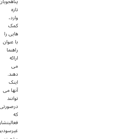
پناهجویان
تازه
وارد،
کمک
هایی را
با عنوان
راهنما
ارائه
می
دهند.
اینک
آنها می
توانند
درصورتی
که
فعالیتشا
غیرسودبر
و تحت