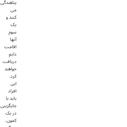
پناهندگی
می
کنند و
یک
سوم
آنها
اقامت
دایم
دریافت
خواهند
کرد.
این
افراد
باید با
جایگزینی
در یک
کمون،