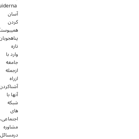
آسان
کردن
همپیوست
پناهجویان
تازه
وارد با
جامعه
ازجمله
ازراه
آشناکردن
آنها با
شبکه
های
اجتماعی،
مشاوره
درمسائل