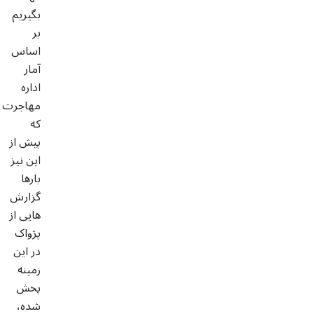
بگیریم
بر
اساس
آمار
اداره
مهاجرت
که
پیش از
این نیز
بارها
گزارش
هایی از
پژواک
در این
زمینه
پخش
شده،