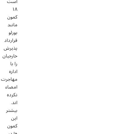
است
١٨
کمون
مانند
بورلو
قرارداد
پذیرش
خارجیان
را با
اداره
مهاجرت
امضاء
نکرده
اند.
بیشتر
این
کمون
ها در