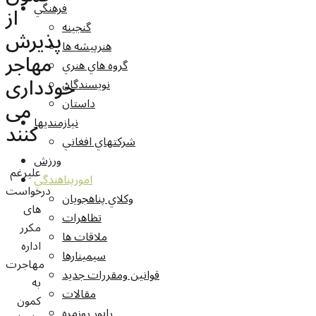
فرهنگي
از
گنجينه
پذیرش
هنرپيشه ها
مهاجر
گروه هاي هنري
خودداری
نويسندگان
می
داستان
نيازمنديها
کنند
شرکتهاي افغاني
ورزش
علیرغم
امورپناهندگي
درخواست
وکلاي پناهجويان
های
تظاهرات
مکرر
ملاقات ها
اداره
سيمينارها
مهاجرت
قوانين ومقررات جديد
به
مقالات
کمون
راپور روزمره