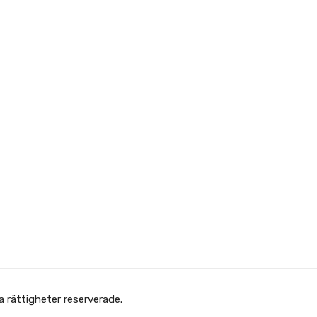
Copyright © Afghanska Föreningen - انجمن افغانها در سویدن. gheter reserverade