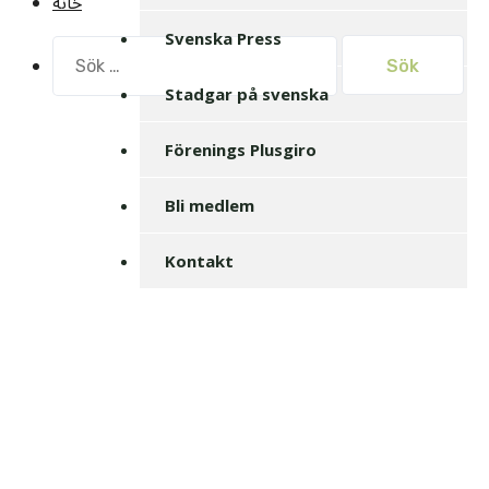
خانه
Svenska Press
Sök
efter:
Stadgar på svenska
Förenings Plusgiro
Bli medlem
Kontakt