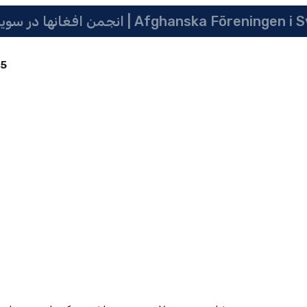
 سویدن | په سویدن کی دافغانانو ټولنه | Afghanska Föreningen i Sverige
85