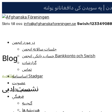
Skriv till oss:
info@afghanskaforeningen.se
Swish:12334908
در مورد انجمن
جلسات سالانه انجمن
Blog
حساب بانکی انجمن Bankkonto och Swish
گزارشات
تماس
اساسنامه Stadgar
اطلاعيه
عضویت
نشست ادبی
شوراي زنان
فرهنگي
گنجينه
هنرپيشه ها