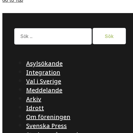
Go to Top
Sök
efter:
Asylsökande
Integration
Val i Sverige
Meddelande
Arkiv
Idrott
Om föreningen
Svenska Press