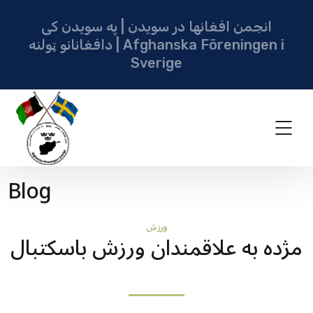
انجمن افغانها در سویدن | په سویدن کی
دافغانانو ټولنه | Afghanska Föreningen i
Sverige
Blog
ورزش
مژده به علاقمندان ورزش باسکتبال