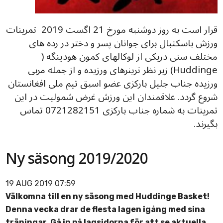
قرار است به روز دوشنبه مورخ 21 اگست 2019 تمرینات
ورزش باسکتبال برای جوانان پسر و دختر در رده های
مختلف سنی دریکی از لوکالهای کمون هودینگه (
Huddinge) زیر نظر ترینرهای ورزیده و از جمله مربی
ورزیده جناب جلیل بارکزی عضو اسبق تیم ملی افغانستان
شروع گردد. علاقمندان این ورزش غرض شمولیت در این
تمرینات به شماره جناب بارکزی 0721282151 تماس
بگیرند.
Ny säsong 2019/2020
19 AUG 2019 07:59
Välkomna till en ny säsong med Huddinge Basket!
Denna vecka drar de flesta lagen igång med sina
träningar. Gå in på lagsidorna för att se aktuella