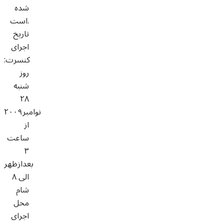
شده
است.
تاریخ
اجرای
کنسرت:
روز
شنبه
۲۸
نوامبر۲۰۰۹
از
ساعت
۳
بعدازظهر
الی ۸
شام
محل
اجرای