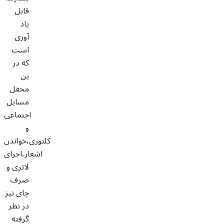
قابل
یاد
آوری
است
که در
ین
محفل
مسایل
اجتماعی
و
کلتوری،خواندن
اشعار،اجرای
لاتری و
صرف
چای نیز
در نظر
گرفته