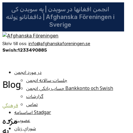
انجمن افغانها در سویدن | په سویدن کی
دافغانانو ټولنه | Afghanska Föreningen i
Sverige
Skriv till oss:
info@afghanskaforeningen.se
Swish:1233490885
در مورد انجمن
جلسات سالانه انجمن
Blog
حساب بانکی انجمن Bankkonto och Swish
گزارشات
تماس
فرهنگي
اساسنامه Stadgar
مژده
عضویت
به
شوراي زنان