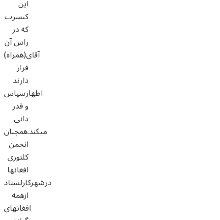
این
کنسرت
که در
راس آن
آقای(همراه)
قرار
دارند
اظهارسپاس
و قدر
دانی
میکند.همچنان
انجمن
کلتوری
افغانها
درشهرکارلستاد
ازهمه
افغانهای