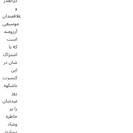
گرانقدر
و
علاقمندان
موسیقی
آرزومند
است
که با
اشتراک
شان در
این
کنسرت
باشکوه
روز
عیدشان
را پر
خاطره
وشاد
بسازند.