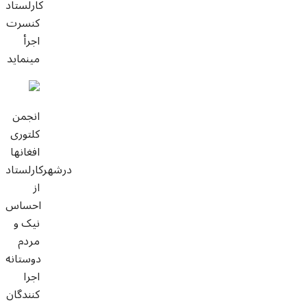
کارلستاد
کنسرت
اجرأ
مینماید
انجمن
کلتوری
افغانها
درشهرکارلستاد
از
احساس
نیک و
مردم
دوستانه
اجرا
کنندگان