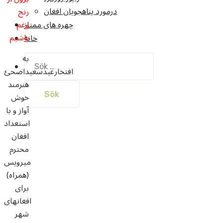
درمورد پناهجويان افغان
رنج
وغم
چهره های ممتاز
باشیم
خانه
به
Sök
افتخارعیدسعیداضحئ
efter:
هنرمند
خوش
آواز و با
استعداد
افغان
محترم
میرویس
(همراه)
برای
افغانهای
شهر