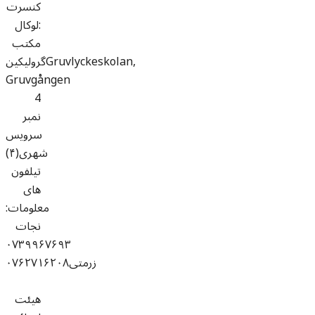
کنسرت
:لوکال
مکتب
گرولیکینGruvlyckeskolan,
Gruvgången
4
نمبر
سرویس
شهری(۴)
تیلفون
های
معلومات:
نجات
۰۷۳۹۹۶۷۶۹۳
زرمتی۰۷۶۲۷۱۶۲۰۸
هیئت