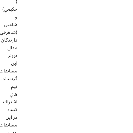
(
حكيمي)
و
شاهين
(شاهرخي)
دارندگان
مدال
برونز
اين
مسابقات
گردیدند.
تيم
هاي
اشتراك
كننده
در اين
مسابقات
حدود