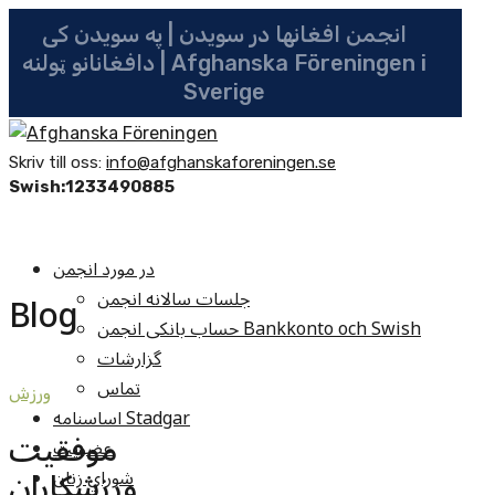
انجمن افغانها در سویدن | په سویدن کی
دافغانانو ټولنه | Afghanska Föreningen i
Sverige
Skriv till oss:
info@afghanskaforeningen.se
Swish:1233490885
در مورد انجمن
جلسات سالانه انجمن
Blog
حساب بانکی انجمن Bankkonto och Swish
گزارشات
تماس
ورزش
اساسنامه Stadgar
موفقیت
عضویت
ورزشکاران
شوراي زنان