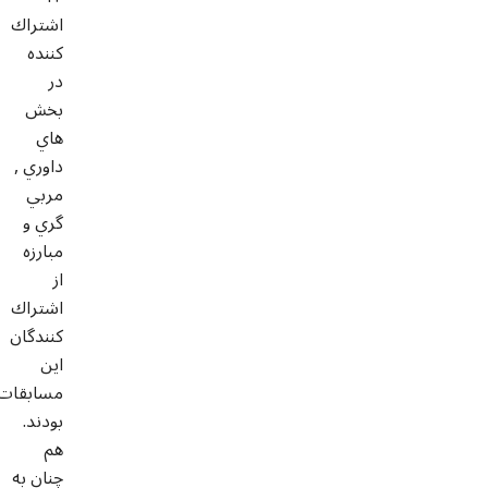
اشتراك
كننده
در
بخش
هاي
داوري ,
مربي
گري و
مبارزه
از
اشتراك
كنندگان
اين
مسابقات
بودند.
هم
چنان به