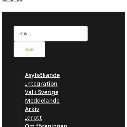
Sök
efter:
Asylsökande
Integration
Val i Sverige
Meddelande
Arkiv
Idrott
Om föreningen