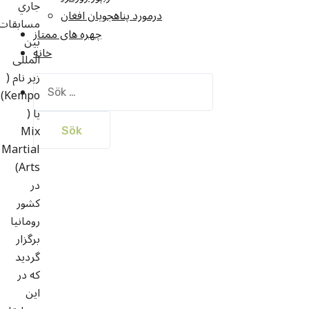
جاري
درمورد پناهجويان افغان
مسابقات
چهره های ممتاز
بین
خانه
المللی
زير نام (
Sök
)
Kempo
efter:
يا (
Mix
Martial
Arts)
در
كشور
رومانيا
برگزار
گرديد
كه در
اين