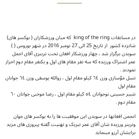
در مسابقات king of the ring که میان ورزشکاران ( بوکسر های)
شانزده کشور از تاریخ
25 الی 27 نومبر 2016 در شهر بوروس ( )
سویدن برگزار شد ، چهار ورزشکار افغان تحت ترینری آقای اجمل
عمر اشتراک ورزیده که سه نفر مقام های اول و یکنفر مقام دوم احراز
نمودند .
تسل موُسازى وزن ٦٤ كيلو مقام اول ، روالله يوسفى وزن ٦٤ جوانان
مقام اول
شبير حسينى نوجوانان ٥٤ كيلو مقام اول ، رضا موحبى جوانان ٦٠
مقام دوم .
انجمن افغانها در سویدن این موفقیت ها را به بوکسر های جوان
وترینر ورزیده شان آقای عمر تبریک و تهنیت گفته پیروزی های مزید
برایشان آرزو مینماید