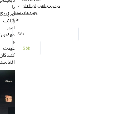
دیجیتالی
درمورد پناهجويان افغان
با
چهره های ممتاز
نمایندگا
خانه
وزارت
امور
Sök
مهاجرين
efter:
و
عودت
كنندگان
افغانست