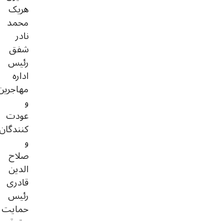
هریک
محمد
نادر
شفق
رئیس
اداره
مهاجرین
و
عودت
کنندگان
و
صلاح
الدین
قادری
رئیس
حمایت