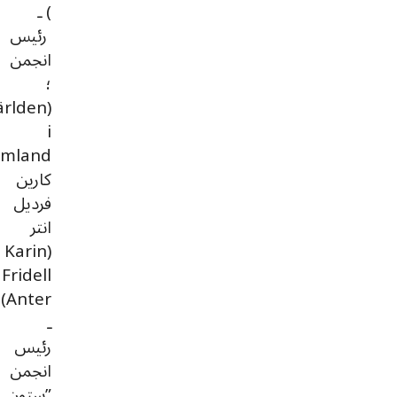
) ـ
رئيس
انجمن
؛
ärlden
i
كارين
فرديل
انتر
(Karin
Fridell
Anter)
ـ
رئیس
انجمن
”ستون