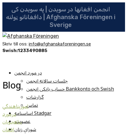
انجمن افغانها در سویدن | په سویدن کی
دافغانانو ټولنه | Afghanska Föreningen i
Sverige
Skriv till oss:
info@afghanskaforeningen.se
Swish:1233490885
در مورد انجمن
جلسات سالانه انجمن
Blog
حساب بانکی انجمن Bankkonto och Swish
گزارشات
تماس
امورپناهندگي
اساسنامه Stadgar
درمورد
عضویت
پناهجويان
شوراي زنان
افغان