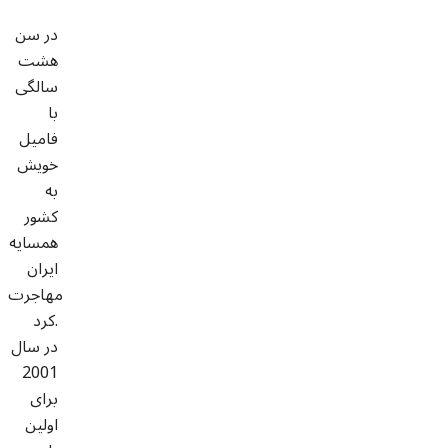
در سن
هشت
سالگی
با
فامیل
خویش
به
کشور
همسايه
ایران
مهاجرت
کرد.
در سال
2001
برای
اولین