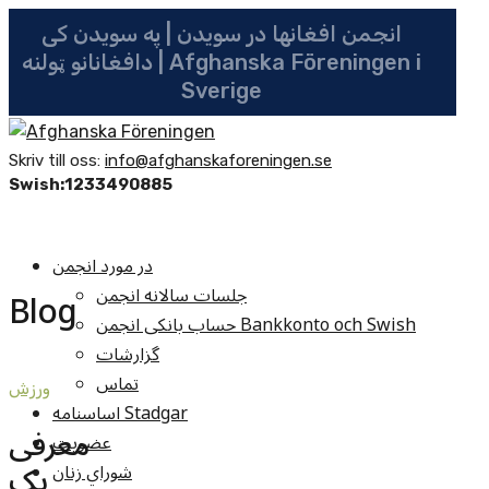
انجمن افغانها در سویدن | په سویدن کی
دافغانانو ټولنه | Afghanska Föreningen i
Sverige
Skriv till oss:
info@afghanskaforeningen.se
Swish:1233490885
در مورد انجمن
جلسات سالانه انجمن
Blog
حساب بانکی انجمن Bankkonto och Swish
گزارشات
تماس
ورزش
اساسنامه Stadgar
معرفی
عضویت
یک
شوراي زنان