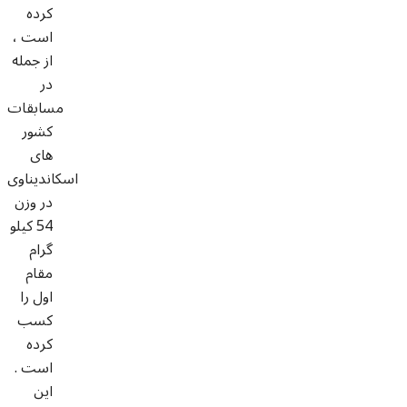
کرده
است ،
از جمله
در
مسابقات
کشور
های
اسکاندیناوی
در وزن
54 کیلو
گرام
مقام
اول را
کسب
کرده
است .
اين