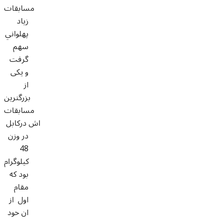
مسابقات
زیاد
پهلواني
سهم
گرفت
و یکی
از
بزرگترین
مسابقات
اش درکابل
در وزن
48
کیلوگرام
بود که
مقام
اول از
ان خود