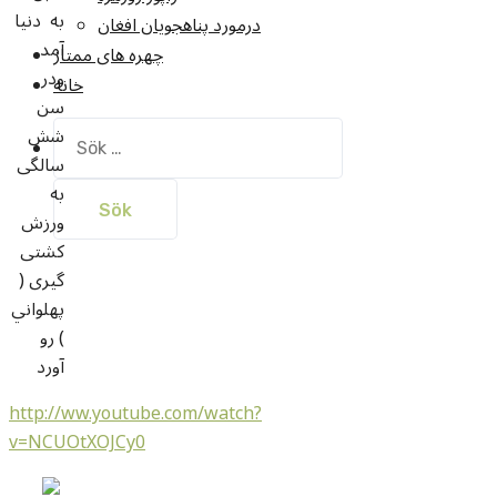
به دنیا
درمورد پناهجويان افغان
آمد
چهره های ممتاز
ودر
خانه
سن
شش
Sök
efter:
سالگی
به
ورزش
کشتی
گیری (
پهلواني
) رو
آورد
http://ww.youtube.com/watch?
v=NCUOtXOJCy0