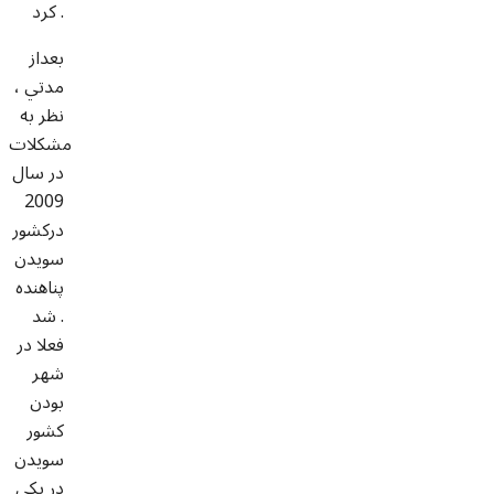
کرد .
بعداز
مدتي ،
نظر به
مشکلات
در سال
2009
درکشور
سویدن
پناهنده
شد .
فعلا در
شهر
بودن
کشور
سویدن
در یکی