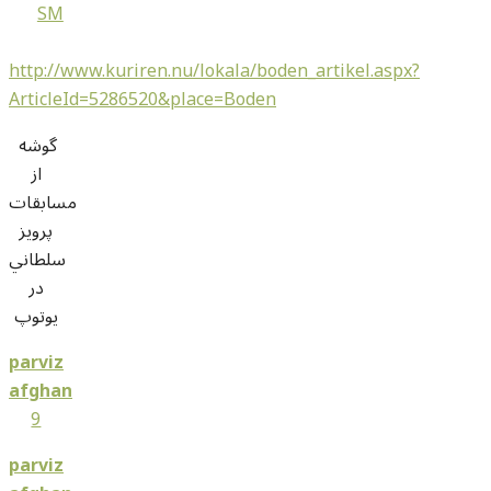
SM
http://www.kuriren.nu/lokala/boden_artikel.aspx?
ArticleId=5286520&place=Boden
گوشه
از
مسابقات
پرويز
سلطاني
در
يوتوپ
parviz
afghan
9
parviz