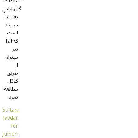
مسابقات
گزارشاتي
به نشر
سپرده
است
که آنرا
نيز
ميتوان
از
طريق
گوگل
مطالعه
نمود
Sultani
laddar
för
junior-