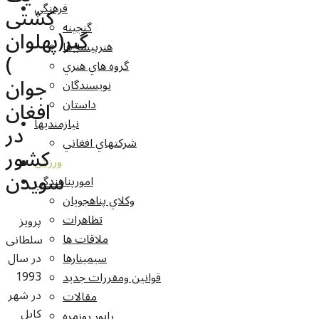
فرهنگي
کشتی
گنجينه
گیر(پهلوان
هنرپيشه ها
)
گروه هاي هنري
جوان
نويسندگان
افغان
داستان
نيازمنديها
در
شرکتهاي افغاني
کشور
ورزش
سویدن
امورپناهندگي
وکلاي پناهجويان
تظاهرات
پرویز
ملاقات ها
سلطانی
در سال
سيمينارها
1993
قوانين ومقررات جديد
در شهر
مقالات
کابل
راپور روزمره