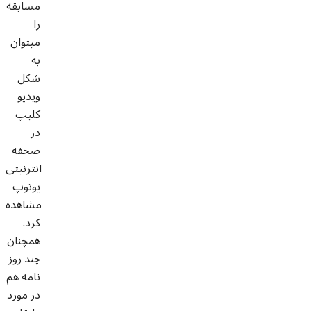
مسابقه
را
ميتوان
به
شکل
ویدیو
کليپ
در
صحفه
انترنیتی
یوتوپ
مشاهده
کرد.
همچنان
چند روز
نامه هم
در مورد