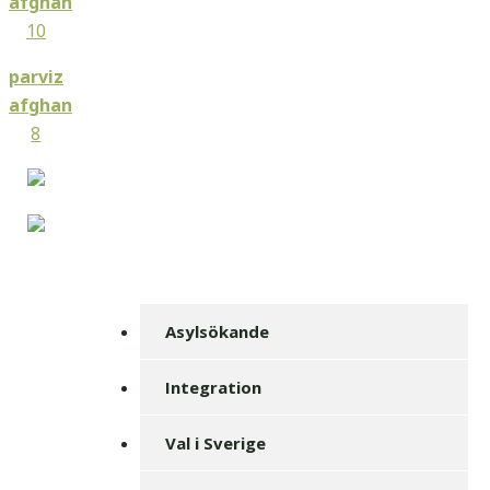
afghan
10
parviz
afghan
8
Asylsökande
Integration
Val i Sverige