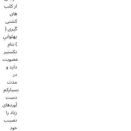
از کلپ
های
کشتی
گیری (
پهلواني
) بنام
بکسنیر
عضویت
دارد و
در
مدت
بسیارکم
دست
آوردهای
زیاد را
نصیب
خود