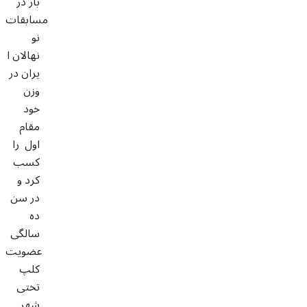
بار در
مسابقات
نو
نهالان ا
یران در
وزن
خود
مقام
اول را
کسب
کرد و
در سن
ده
سالگی
عضویت
کلپ
تختی
شهر