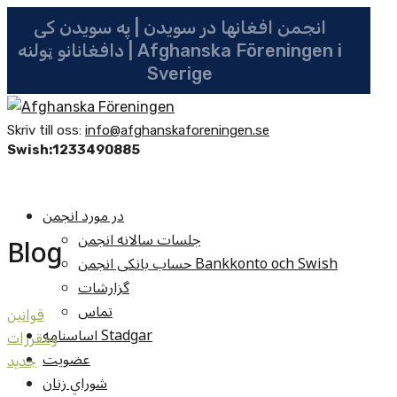
انجمن افغانها در سویدن | په سویدن کی
دافغانانو ټولنه | Afghanska Föreningen i
Sverige
Skriv till oss:
info@afghanskaforeningen.se
Swish:1233490885
در مورد انجمن
جلسات سالانه انجمن
Blog
حساب بانکی انجمن Bankkonto och Swish
گزارشات
تماس
قوانين
اساسنامه Stadgar
ومقررات
عضویت
جديد
شوراي زنان