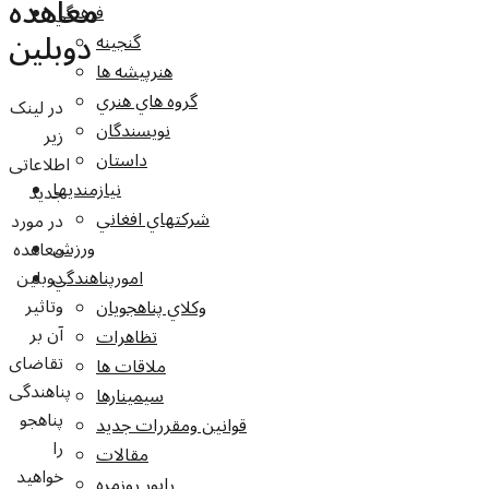
معاهده
فرهنگي
دوبلین
گنجينه
هنرپيشه ها
گروه هاي هنري
در لینک
نويسندگان
زیر
داستان
اطلاعاتی
نيازمنديها
جدید
شرکتهاي افغاني
در مورد
ورزش
معاهده
دوبلین
امورپناهندگي
وتاثیر
وکلاي پناهجويان
آن بر
تظاهرات
تقاضای
ملاقات ها
پناهندگی
سيمينارها
پناهجو
قوانين ومقررات جديد
را
مقالات
خواهید
راپور روزمره