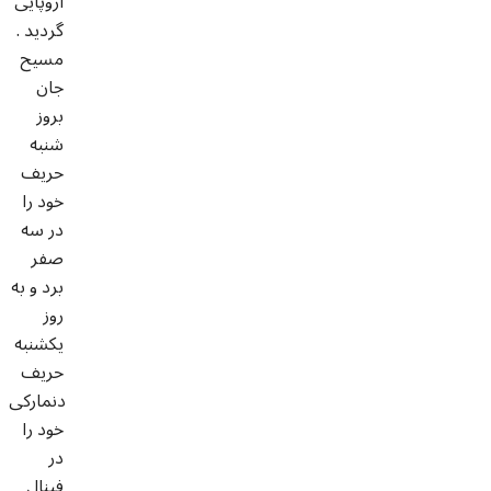
اروپایی
گردید .
مسیح
جان
بروز
شنبه
حریف
خود را
در سه
صفر
برد و به
روز
یکشنبه
حریف
دنمارکی
خود را
در
فینال