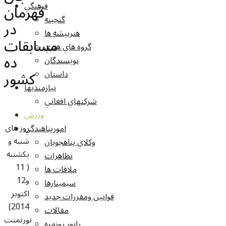
فرهنگي
قهرمان
گنجينه
در
هنرپيشه ها
مسابقات
گروه هاي هنري
ده
نويسندگان
کشور
داستان
نيازمنديها
شرکتهاي افغاني
ورزش
روز های
امورپناهندگي
شنبه و
وکلاي پناهجويان
یکشنبه
تظاهرات
( 11
ملاقات ها
و12
سيمينارها
اکتوبر
قوانين ومقررات جديد
2014)
مقالات
تورنمنت
راپور روزمره