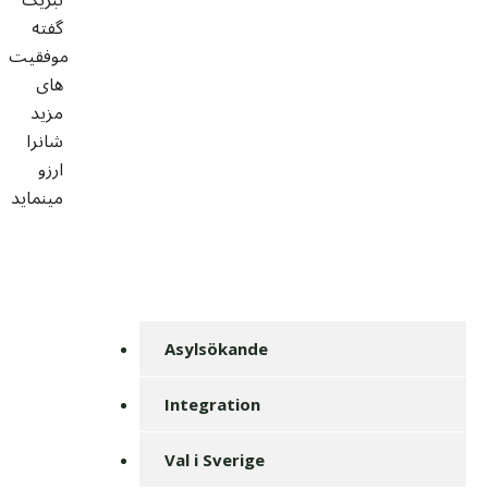
گفته
موفقیت
های
مزید
شانرا
ارزو
مینماید
Asylsökande
Integration
Val i Sverige