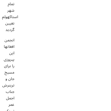
تمام
شهر
استاکهولم
تعیین
گردید
انجمن
افغانها
این
پیروزی
را برای
مسیح
جان و
ترینرش
جناب
اجمل
عمر
تبریک