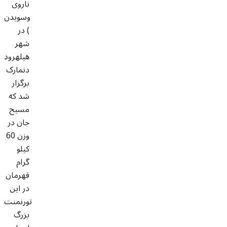
ناروی
وسویدن
) در
شهر
هیلهرود
دنمارک
برگزار
شد که
مسیح
جان در
وزن 60
کیلو
گرام
قهرمان
در این
تورنمنت
بزرگ