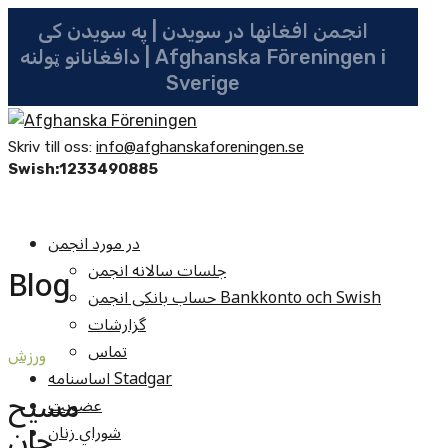
انجمن افغانها در سویدن | په سویدن کی
دافغانانو ټولنه | Afghanska Föreningen i
Sverige
Skriv till oss:
info@afghanskaforeningen.se
Swish:1233490885
در مورد انجمن
جلسات سالانه انجمن
Blog
حساب بانکی انجمن Bankkonto och Swish
گزارشات
تماس
ورزش
اساسنامه Stadgar
مسیح
عضویت
جان
شوراي زنان