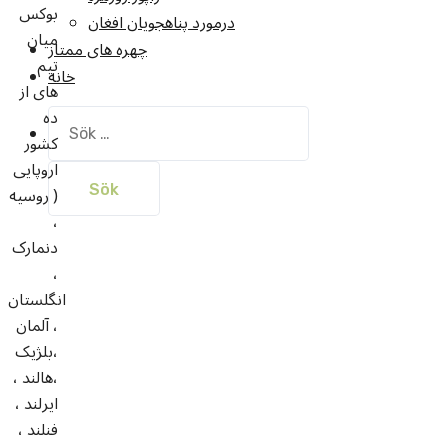
بوکس
درمورد پناهجويان افغان
میان
چهره های ممتاز
تیم
خانه
های از
ده
Sök
کشور
efter:
اروپایی
( روسیه
،
دنمارک
،
انگلستان
، آلمان
،
بلژیک
،هالند ،
ایرلند ،
فنلند ،