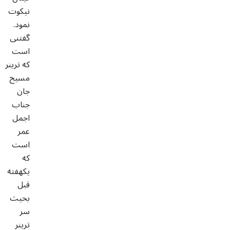
نیکوت
نمود.
گفتنی
است
که ترینر
مسیح
جان
جناب
اجمل
عمر
است
که
یکهفته
قبل
بحیث
سر
ترینر