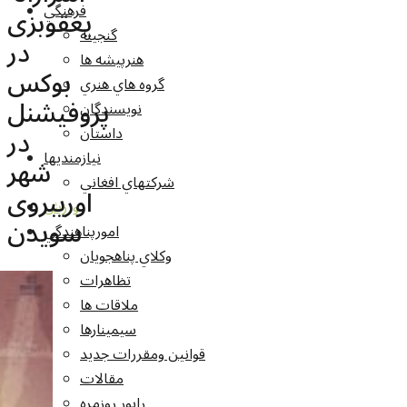
فرهنگي
یعقوبزی
گنجينه
در
هنرپيشه ها
بوکس
گروه هاي هنري
پروفیشنل
نويسندگان
در
داستان
نيازمنديها
شهر
شرکتهاي افغاني
اوریبروی
ورزش
سویدن
امورپناهندگي
وکلاي پناهجويان
تظاهرات
ملاقات ها
سيمينارها
قوانين ومقررات جديد
مقالات
راپور روزمره