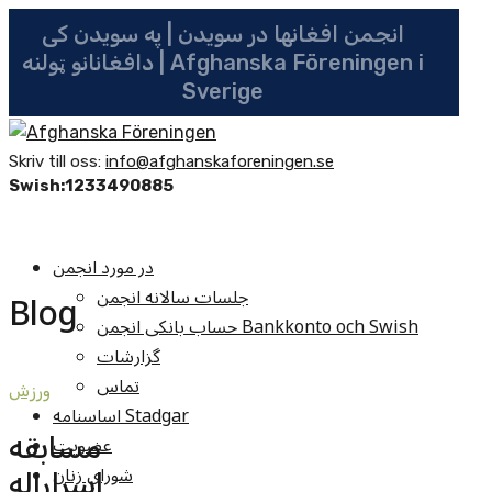
انجمن افغانها در سویدن | په سویدن کی
دافغانانو ټولنه | Afghanska Föreningen i
Sverige
Skriv till oss:
info@afghanskaforeningen.se
Swish:1233490885
در مورد انجمن
جلسات سالانه انجمن
Blog
حساب بانکی انجمن Bankkonto och Swish
گزارشات
تماس
ورزش
اساسنامه Stadgar
مسابقه
عضویت
اسراراله
شوراي زنان