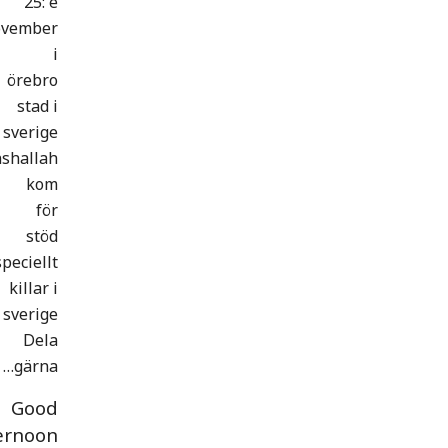
25: e
ovember
i
örebro
stad i
sverige
nshallah
kom
för
stöd
speciellt
killar i
sverige
Dela
gärna…
Good
ernoon