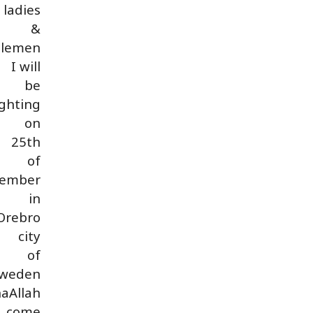
ladies
&
tlemen
I will
be
ighting
on
25th
of
ember
in
Orebro
city
of
weden
haAllah
come