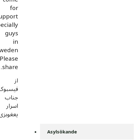
for
upport
ecially
guys
in
weden
Please
share…..
از
فیسبوک
جناب
اسرار
یعغوبزی
Asylsökande