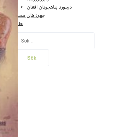
درمورد پناهجويان افغان
چهره های ممتاز
خانه
Sök
efter: