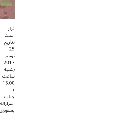
قرار
است
بتاریخ
25
نومبر
2017
(شنبه
ساعت
15.00
)
جناب
اسراراله
یعقوبزی