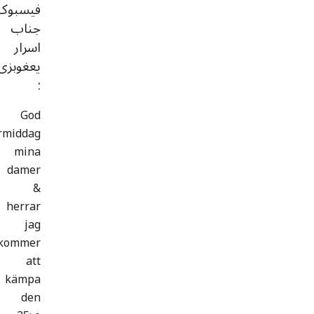
فیسبوک
جناب
اسرار
یعغوبزی
:
God
rmiddag
mina
damer
&
herrar
jag
kommer
att
kämpa
den