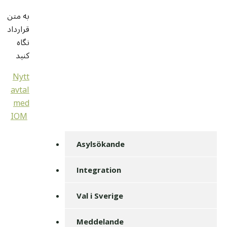
به متن
قرارداد
نگاه
کنيد
Nytt
avtal
med
IOM
Asylsökande
Integration
Val i Sverige
Meddelande