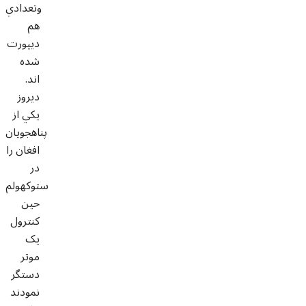
وتعدادي
هم
ديپورت
شده
اند.
ديروز
يکي از
پناهجويان
افغان را
در
ستوکهولم
حين
کنترول
يک
موتر
دستگر
نمودند