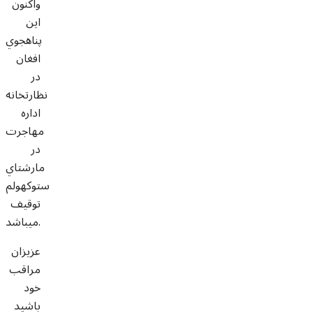
واکنون
اين
پناهجوي
افغان
در
نظارتخانه
اداره
مهاجرت
در
مارشتاي
ستوکهولم
توقيف
ميباشد.
عزيزان
مراقب
خود
باشيد