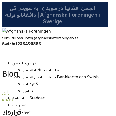
انجمن افغانها در سویدن | په سویدن کی
دافغانانو ټولنه | Afghanska Föreningen i
Sverige
Skriv till oss:
info@afghanskaforeningen.se
Swish:1233490885
در مورد انجمن
جلسات سالانه انجمن
Blog
حساب بانکی انجمن Bankkonto och Swish
گزارشات
تماس
راپور
اساسنامه Stadgar
روزمره
عضویت
قرارداد
شوراي زنان