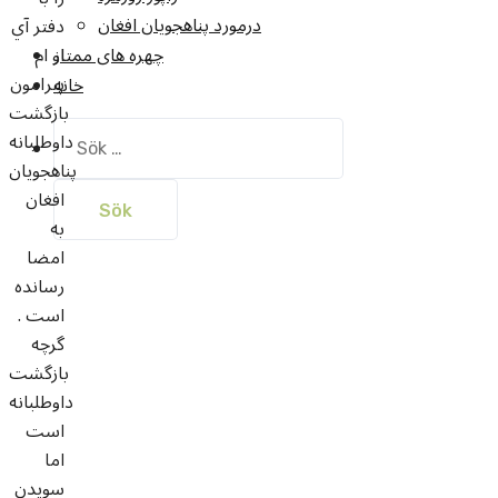
درمورد پناهجويان افغان
دفتر آي
او ام
چهره های ممتاز
پيرامون
خانه
بازگشت
Sök
داوطلبانه
efter:
پناهجويان
افغان
به
امضا
رسانده
است .
گرچه
بازگشت
داوطلبانه
است
اما
سويدن