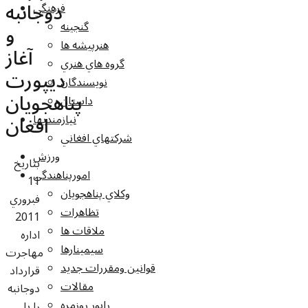
دوجانبه
فرهنگي
گنجينه
و
هنرپيشه ها
آغاز
گروه هاي هنري
ديپورت
نويسندگان
پناهجويان
داستان
افغان
نيازمنديها
شرکتهاي افغاني
ورزش
بتاريخ
امورپناهندگي
11
وکلاي پناهجويان
فبروري
تظاهرات
2011
ملاقات ها
اداره
سيمينارها
مهاجرت
قوانين ومقررات جديد
قرارداد
مقالات
دوجانبه
راپور روزمره
را با