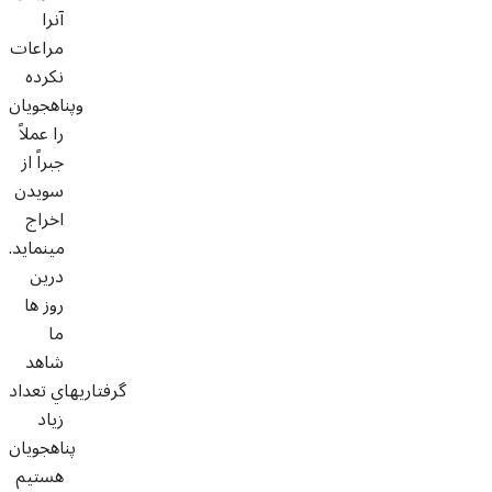
آنرا
مراعات
نکرده
وپناهجويان
را عملاً
جبراً از
سويدن
اخراج
مينمايد.
درين
روز ها
ما
شاهد
گرفتاريهاي تعداد
زياد
پناهجويان
هستيم