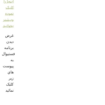
اينجا را
کليک
نموده
وبيشتر
بخوانيد
غرض
ديدن
برنامه
فستيوال
به
پيوست
هاي
زير
کليک
نمائيد