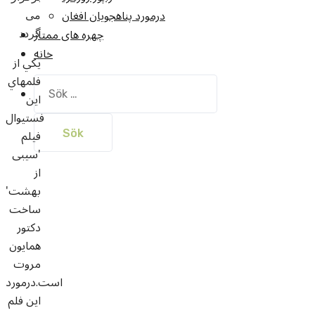
درمورد پناهجويان افغان
می
چهره های ممتاز
گردد
خانه
يکي از
فلمهاي
Sök
اين
efter:
فستيوال
فیلم
'سیبی
از
بهشت'
ساخت
دکتور
همايون
مروت
است.درمورد
اين فلم