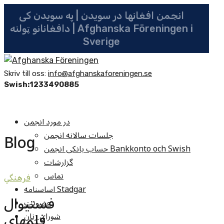
انجمن افغانها در سویدن | په سویدن کی
دافغانانو ټولنه | Afghanska Föreningen i
Sverige
Skriv till oss:
info@afghanskaforeningen.se
Swish:1233490885
در مورد انجمن
جلسات سالانه انجمن
Blog
حساب بانکی انجمن Bankkonto och Swish
گزارشات
تماس
فرهنگي
اساسنامه Stadgar
فستيوال
عضویت
فلمهاي
شوراي زنان