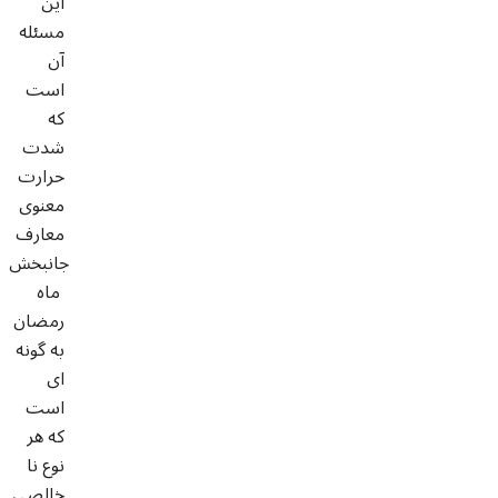
اين
مسئله
آن
است
كه
شدت
حرارت
معنوى
معارف
جانبخش
‍ ماه
رمضان
به گونه
اى
است
كه هر
نوع نا
خالصى