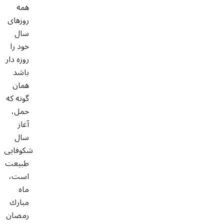
همه
روزهاى
سال
خود را
روزه دار
باشد
همان
گونه كه
حمل،
آغاز
سال
شكوفايى
طبيعت
است،
ماه
مبارك
رمضان