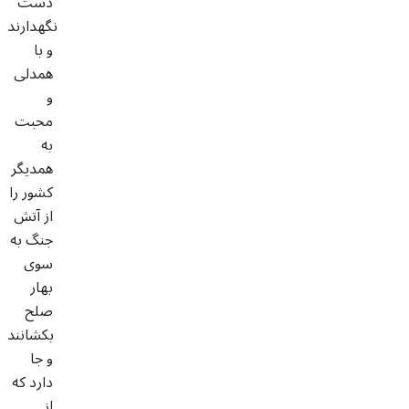
دست
نگهدارند
و با
همدلی
و
محبت
به
همدیگر
کشور را
از آتش
جنگ به
سوی
بهار
صلح
بکشانند
و جا
دارد که
از