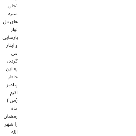
تجلى
سبزه
هاى دل
نواز
پارسايى
و ايثار
مى
گردد،
به اين
خاطر
پيامبر
اكرم
(ص )
ماه
رمضان
را شهر
الله