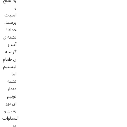
به صلح
و
امنیت
برسند.
خدایا!
تشنه ی
آب و
گرسنه
ی طعام
نیستیم
اما
تشنه
دیدار
توییم
ای نور
زمین و
سماوات!
در