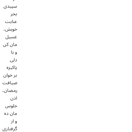
سپیدی
بحر
عنایت
خویش،
غسیل
مان کن
و با
دلی
پاکیزه
بر خوان
ضیافت
رمضان،
اذن
جلوس
مان ده
و از
گرفتاری