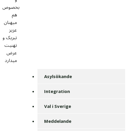
بخصوص
هم
میهنان
عزیز
تبریک و
تهنیت
عرض
میدارد
Asylsökande
Integration
Val i Sverige
Meddelande