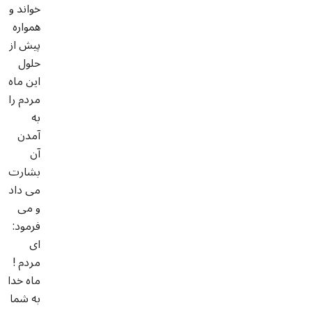
خواند و
همواره
پيش از
حلول
اين ماه
مردم را
به
آمدن
آن
بشارت
مى داد
و مى
فرمود:
اى
مردم !
ماه خدا
به شما