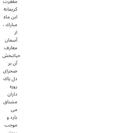
مغفرت
كريمانه
اين ماه
مبارك ،
از
آسمان
معارف
حياتبخش
آن بر
صحراى
دل پاك
روزه
داران
مشتاق
مى
بارد و
موجب
رويش