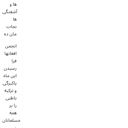
ها و
آشفتگی
ها
نجات
مان ده
انجمن
افغانها
فرا
رسیدن
این ماه
پاکیزگی
و تزکیه
باطنی
را بر
همه
مسلمانان
و