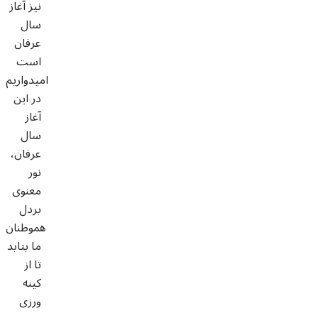
نيز آغاز
سال
عرفان
است
امیدواریم
در این
آغاز
سال
عرفان،
نور
معنوی
بردل
هموطنان
ما بتابد
تا از
کینه
ورزی