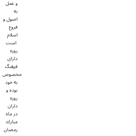
و عمل
به
اصول و
فروع
اسلام
است
روزه
داراى
فرهنگ
مخصوص
به خود
بوده و
روزه
داران
در ماه
مبارك
رمضان