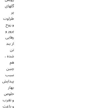
گلهاى
پر
طراوت
و روح
پرور و
رهايى
از بند
تن
شده ،
هم
چنين
سبب
پيدايش
بهار
خلوص
و تقرب
و باعث