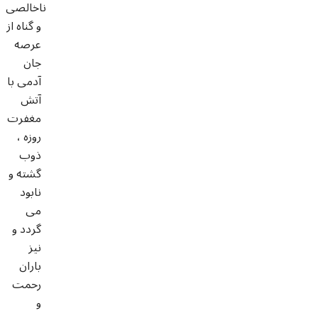
ناخالصى
و گناه از
عرصه
جان
آدمى با
آتش
مغفرت
روزه ،
ذوب
گشته و
نابود
مى
گردد و
نيز
باران
رحمت
و