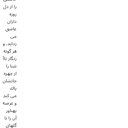
را از دل
روزه
داران
عاشق
مى
زدايد، و
هر گونه
زنگار ناآ
شنا را
از چهره
جانشان
پاك
مى كند
و عرصه
پهناور
آن را با
گلهاى