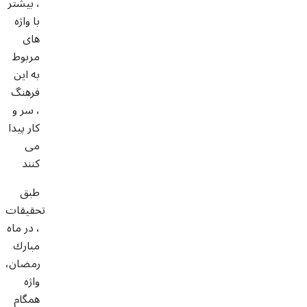
، بيشتر
با واژه
هاى
مربوط
به اين
فرهنگ
، سر و
كار پيدا
مى
كنند
طبق
تحقيقات
، در ماه
مبارك
رمضان،
واژه
همگام