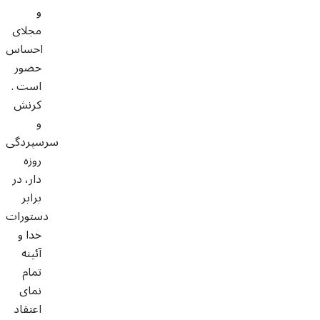
و
مجلاى
احساس
حضور
است .
کرنش
و
سرسپردگى
روزه
دار، در
برابر
دستورات
خدا و
آئينه
تمام
نماى
اعتقاد