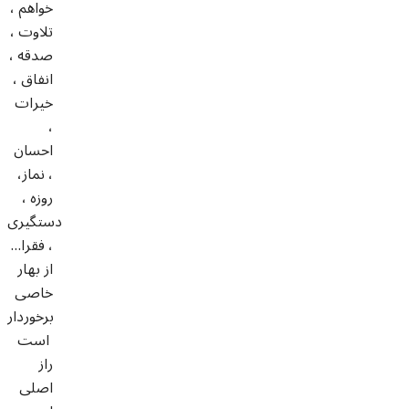
خواهم ،
تلاوت ،
صدقه ،
انفاق ،
خيرات
،
احسان
، نماز،
روزه ،
دستگيرى
، فقرا…
از بهار
خاصی
برخوردار
است
راز
اصلى