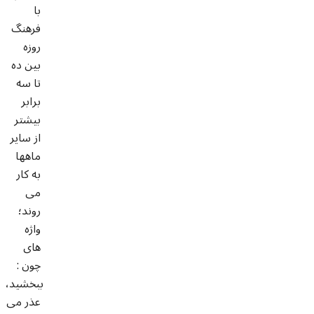
با
فرهنگ
روزه
بين ده
تا سه
برابر
بيشتر
از ساير
ماهها
به كار
مى
روند؛
واژه
هاى
چون :
ببخشيد،
عذر مى