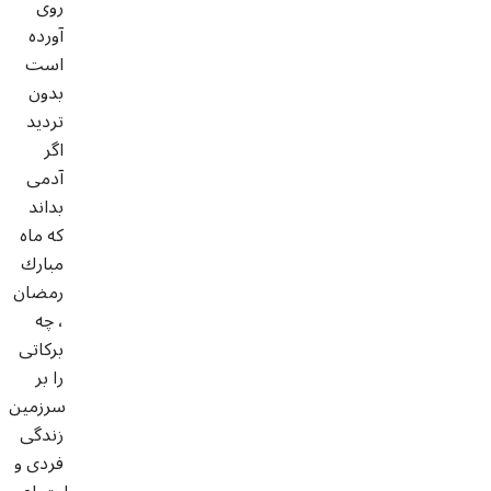
روى
آورده
است
بدون
ترديد
اگر
آدمى
بداند
كه ماه
مبارك
رمضان
، چه
بركاتى
را بر
سرزمين
زندگى
فردى و