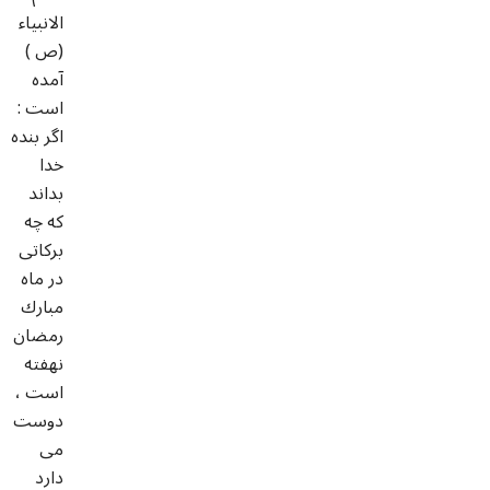
الانبياء
(ص )
آمده
است :
اگر بنده
خدا
بداند
كه چه
بركاتى
در ماه
مبارك
رمضان
نهفته
است ،
دوست
مى
دارد