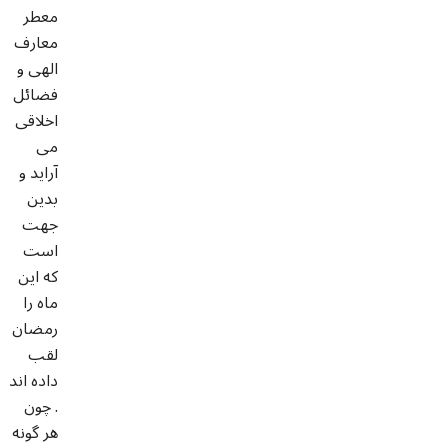
معطر
معارف
الهى و
فضائل
اخلاقى
مى
آرايد و
بدين
جهت
است
كه اين
ماه را
رمضان
لقب
داده اند
. چون
هر گونه