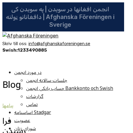
انجمن افغانها در سویدن | په سویدن کی
دافغانانو ټولنه | Afghanska Föreningen i
Sverige
Skriv till oss:
info@afghanskaforeningen.se
Swish:1233490885
در مورد انجمن
جلسات سالانه انجمن
Blog
حساب بانکی انجمن Bankkonto och Swish
گزارشات
تماس
پيامها
اساسنامه Stadgar
فرا
عضویت
رسیدن
شوراي زنان