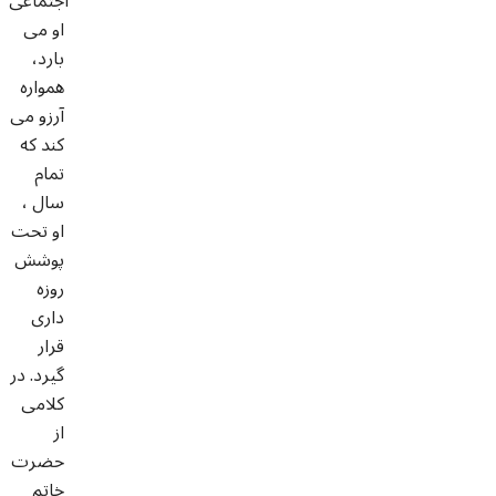
اجتماعى
او مى
بارد،
همواره
آرزو مى
كند كه
تمام
سال ،
او تحت
پوشش
روزه
دارى
قرار
گيرد. در
كلامى
از
حضرت
خاتم