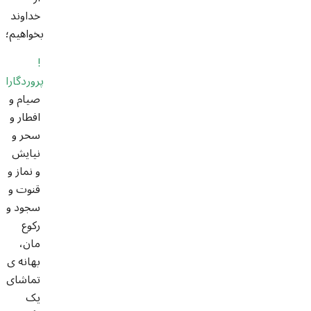
خداوند
بخواهیم؛
!
پروردگارا
صیام و
افطار و
سحر و
نیایش
و نماز و
قنوت و
سجود و
رکوع
مان،
بهانه ی
تماشای
یک