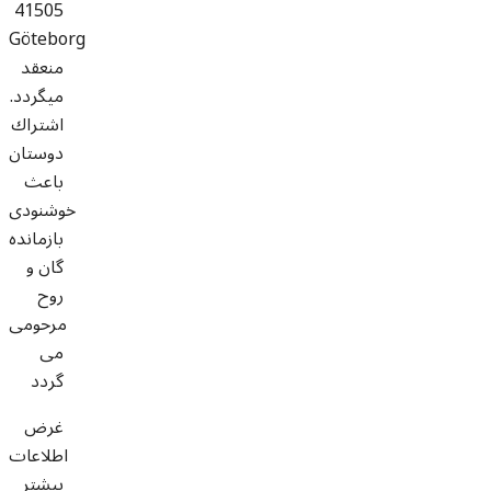
41505
Göteborg
منعقد
ميگردد.
اشتراك
دوستان
باعث
خوشنودى
بازمانده
گان و
روح
مرحومی
مى
گردد
غرض
اطلاعات
بیشتر