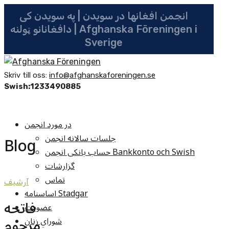
انجمن افغانها در سویدن | په سویدن کی
دافغانانو ټولنه | Afghanska Föreningen i
Sverige
Skriv till oss:
info@afghanskaforeningen.se
Swish:1233490885
در مورد انجمن
جلسات سالانه انجمن
Blog
حساب بانکی انجمن Bankkonto och Swish
گزارشات
تماس
آرشيف
اساسنامه Stadgar
فاتحه
عضویت
مرحوم
شوراي زنان