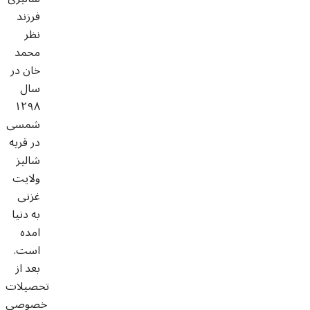
فرزند
نظر
محمد
خان در
سال
١٢٩٨
شمسى
در قريه
شاليز
ولايت
غزنى
به دنيا
امده
است.
بعد از
تحصيلات
خصوصى