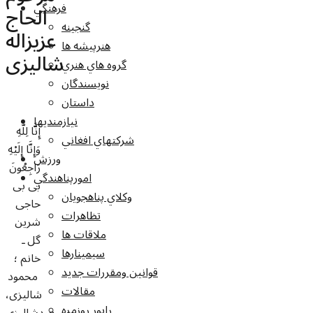
فرهنگي
الحاج
گنجينه
عزیزاله
هنرپيشه ها
شالیزی
گروه هاي هنري
نويسندگان
داستان
نيازمنديها
إِنَّا لِلَّهِ
شرکتهاي افغاني
وَإِنَّا إِلَيْهِ
ورزش
رَاجِعُونَ
امورپناهندگي
بى بى
وکلاي پناهجويان
حاجى
تظاهرات
شرين
ملاقات ها
گل ـ
سيمينارها
خانم ؛
قوانين ومقررات جديد
محمود
مقالات
شاليزى،
راپور روزمره
مسعودشاليزى