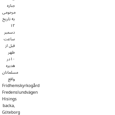
جنازه
مرحومی
به تاريخ
١٢
دسمبر
ساعت
قبل از
ظهر
١٠در
هديره
مسلمانان
واقع
Fridhemskyrkogård
Fredenslundvägen
Hisings
backa,
Göteborg