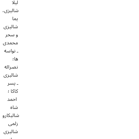
ليلا
شاليزى،
یما
شالیزی
و سحر
محمدى
ـ نواسه
ها؛
نصراله
شاليزى
ـ پسر
كاكا ؛
احمد
شاه
شاليكارو
زلمى
شاليزى