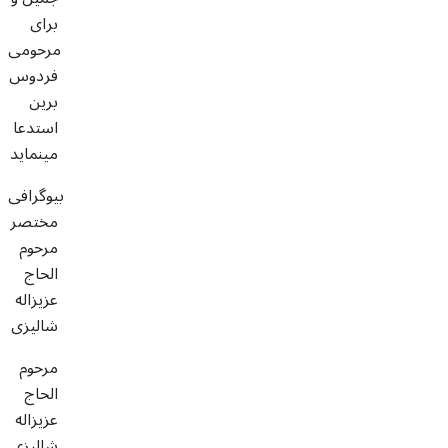
برای
مرحومی
فردوس
برین
استدعا
مینماید
بیوگرافی
مختصر
مرحوم
الحاج
عزیزاله
شالیزی
مرحوم
الحاج
عزيزاله
شاليزى