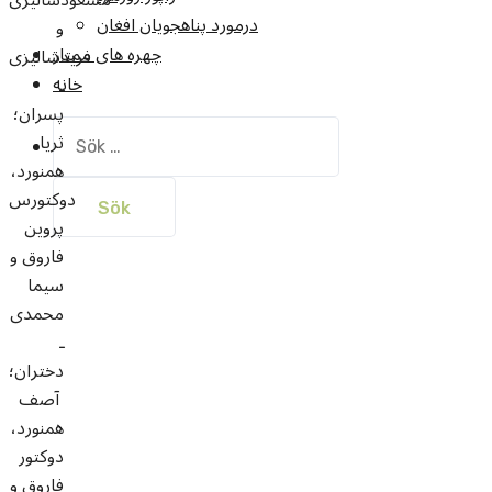
درمورد پناهجويان افغان
و
چهره های ممتاز
فريدشاليزى
خانه
ـ
پسران؛
Sök
ثريا
efter:
همنورد،
دوكتورس
پروين
فاروق و
سيما
محمدى
ـ
دختران؛
آصف
همنورد،
دوكتور
فاروق و