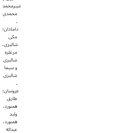
شيرمحمد
محمدى
ـ
دامادان؛
مكى
شاليزى،
مرغلره
شاليزى
و سيما
شاليزى
ـ
عروسان؛
طارق
همنورد،
وليد
همنورد،
عبداله