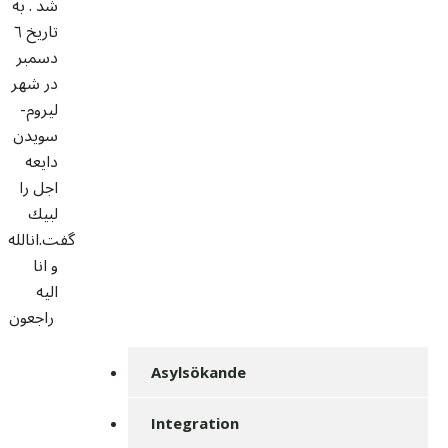
شد . به
تاريخ ٦
دسمبر
در شهر
ليروم-
سويدن
دايعه
اجل را
لبيك
گفت.انالله
و انا
اليه
راجعون
Asylsökande
Integration