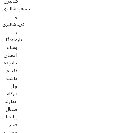
شاليزى،
مسعودشاليزى
و
فريدشاليزى
،
بازماندگان
وسایر
اعضای
خانواده
تقدیم
داشته
و از
بارگاه
خداوند
متعال
برایشان
صبر
جمیل و