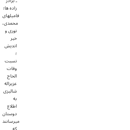
ـ برادر
زاده ها؛
فاميلهاى
محمدى،
نورى و
خير
انديش
؛
نسبت
وفات
الحاج
عزيزاله
شاليزى
به
اطلاع
دوستان
ميرسانند
كه