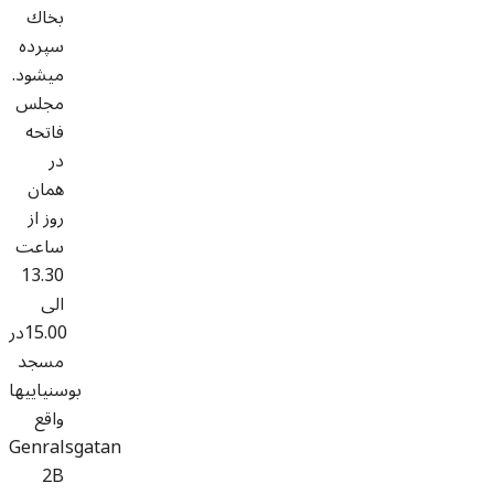
بخاك
سپرده
ميشود.
مجلس
فاتحه
در
همان
روز از
ساعت
13.30
الی
15.00در
مسجد
بوسنيايیها
واقع
Genralsgatan
2B