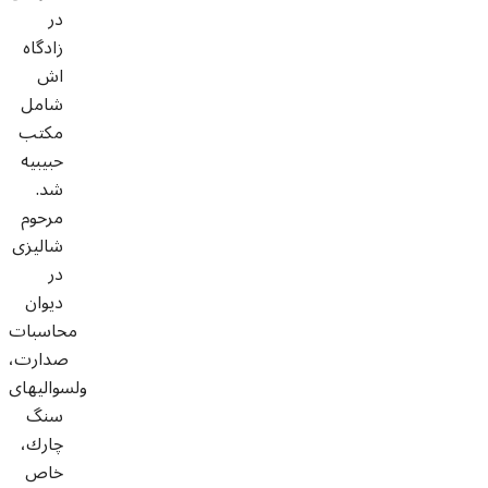
در
زادگاه
اش
شامل
مكتب
حبيبيه
شد.
مرحوم
شاليزى
در
ديوان
محاسبات
صدارت،
ولسواليهاى
سنگ
چارك،
خاص