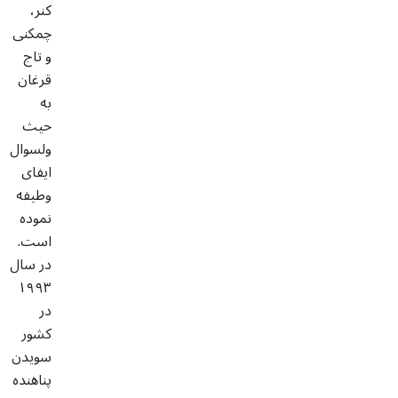
كنر،
چمكنى
و تاج
قرغان
به
حيث
ولسوال
ايفاى
وطيفه
نموده
است.
در سال
١٩٩٣
در
كشور
سويدن
پناهنده