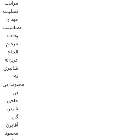
مراتب
تسلیت
خود را
بمناسبت
وفات
مرحوم
الحاج
عزیزاله
شالیزی
به
محترمه
بى
بى
حاجى
شرين
گل ،
آقایون
محمود