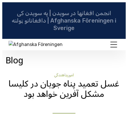
انجمن افغانها در سویدن | په سویدن کی
دافغانانو ټولنه | Afghanska Föreningen i
Sverige
Blog
امورپناهندگي
غسل تعمید پناه جویان در کلیسا
مشکل آفرین خواهد بود