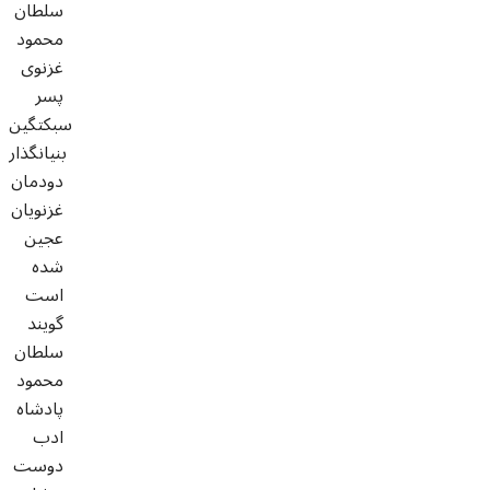
سلطان
محمود
غزنوی
پسر
سبکتگین
بنیانگذار
دودمان
غزنویان
عجین
شده
است
گویند
سلطان
محمود
پادشاه
ادب
دوست