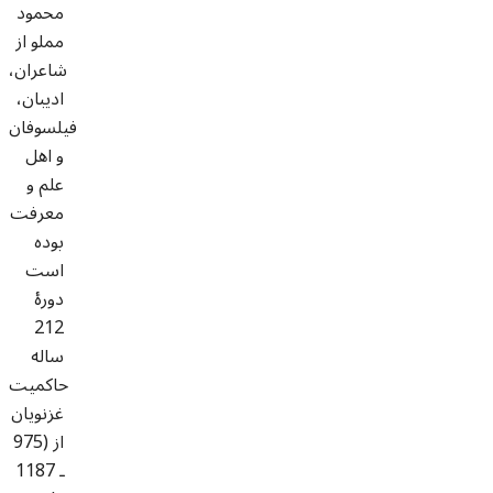
محمود
مملو از
شاعران،
ادیبان،
فیلسوفان
و اهل
علم و
معرفت
بوده
است
دورۀ
212
ساله
حاکمیت
غزنویان
از (975
ـ 1187