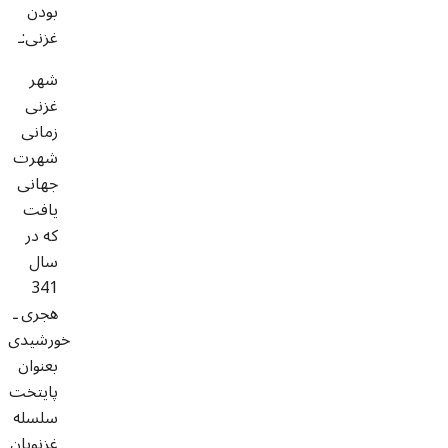
بودن
غزنی:ـ
شهر
غزنی
زمانی
شهرت
جهانی
یافت
که در
سال
341
هجری ـ
خورشیدی
بعنوان
پایتخت
سلسله
غزنویان