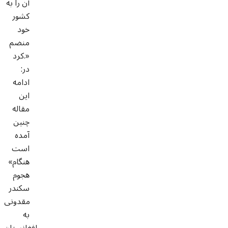
آن را به
کشور
خود
منضم
کرد.»
:در
ادامه
این
مقاله
چنین
آمده
است
«هنگام
هجوم
سکندر
مقدونی
به
افغانستان