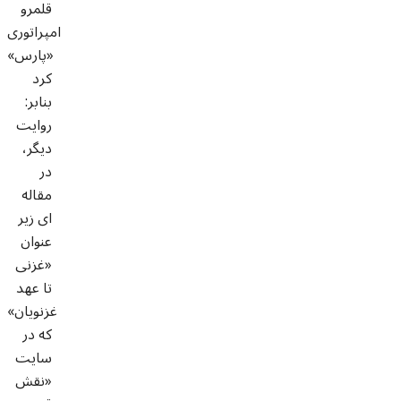
قلمرو
امپراتوری
«پارس»
کرد
:بنابر
روایت
دیگر،
در
مقاله
ای زیر
عنوان
«غزنی
تا عهد
غزنویان»
که در
سایت
«نقش