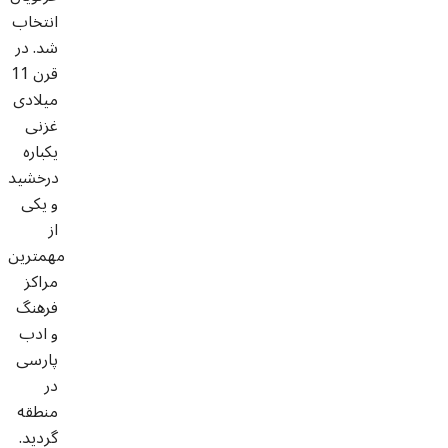
انتخاب
شد. در
قرن 11
میلادی
غزنی
یکباره
درخشید
و یکی
از
مهمترین
مراکز
فرهنگ
و ادب
پارسی
در
منطقه
گردید.