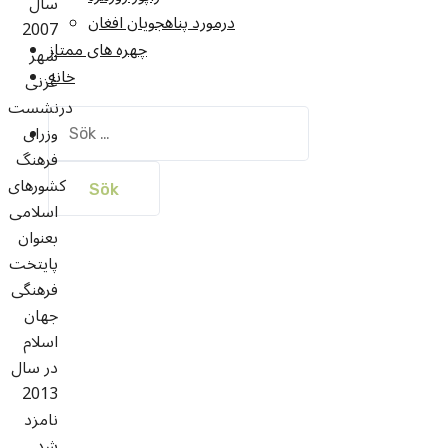
سال
درمورد پناهجويان افغان
2007
چهره های ممتاز
شهر
خانه
غزنی
درنشست
Sök
وزرای
efter:
فرهنگ
کشورهای
اسلامی
بعنوان
پایتخت
فرهنگی
جهان
اسلام
در سال
2013
نامزد
شد.