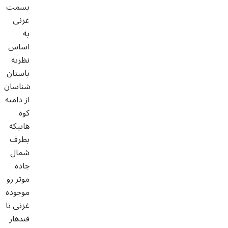
بسمت
غزنی
به
اساس
نظریه
باستان
شناسان
از دامنه
کوه
هاییکه
بطرف
شمال
جاده
موتر رو
موجوده
غزنی تا
قندهار