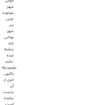
حوالی
شهر
موجوده
غزنی
نیز
شهر
یونانی
باید
ساخته
شده
باشد
باوجودیکه
تاکنون
اثری از
آن
بدست
نیامده
است