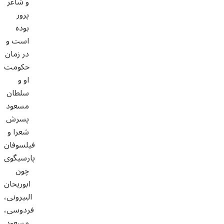
و شاعر
پرور
بوده
است و
در زمان
حکومت
او و
سلطان
مسعود
پسرش
شعرا و
فیلسوفان
پارسیگوی
چون
ابوریحان
البیرونی،
فردوسی،
مسعود