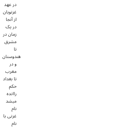
در عهد
غزنویان
از آنجا
در یک
زمان در
مشرق
تا
هندوستان
و در
مغرب
تا بغداد
حکم
راانده
میشد
نام
غزنی با
نام