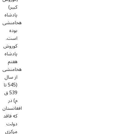
کبیر)
پادشاه
هخامنشی
بوده
است.
کوروش
پادشاه
هفتم
هخامنشی
از سال
(545 تا
539 ق
م) در
افغانستان
که فاقد
دولت
مرکزی