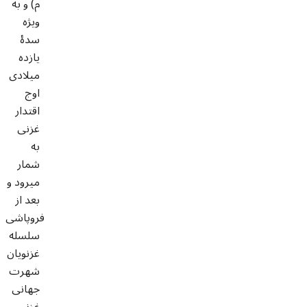
م) و به
ویژه
سدۀ
یازده
میلادی
اوج
اقتدار
غزنی
به
شمار
میرود و
بعد از
فروپاشی
سلسله
غزنویان
شهرت
جهانی
غزنی