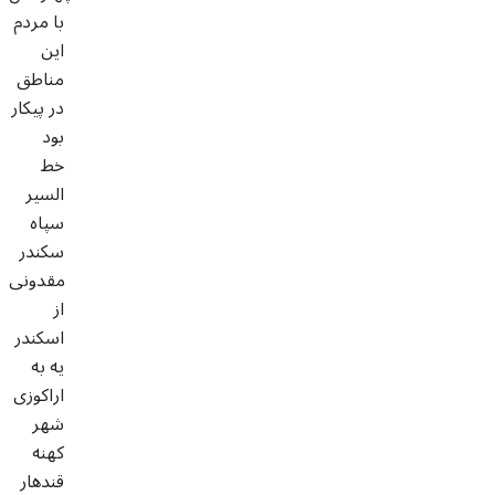
با مردم
این
مناطق
در پیکار
بود
خط
السیر
سپاه
سکندر
مقدونی
از
اسکندر
یه به
اراکوزی
شهر
کهنه
قندهار