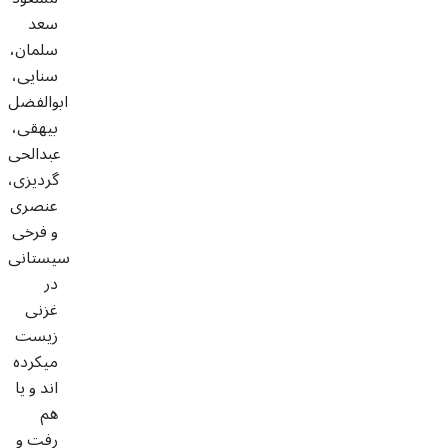
سعد
سلمان،
سنایی،
ابوالفضل
بیهقی،
عبدالحی
گردیزی،
عنصری
و فرخی
سیستانی
در
غزنی
زیست
میکرده
اند و یا
هم
رفت و