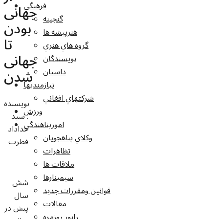
فرهنگي
جهانی
گنجينه
بودن
هنرپيشه ها
تا
گروه هاي هنري
جهانی
نويسندگان
شدن
داستان
نيازمنديها
شرکتهاي افغاني
نویسنده
ورزش
: سید
امورپناهندگي
خداداد
وکلاي پناهجويان
فطرت
تظاهرات
ملاقات ها
سيمينارها
شش
قوانين ومقررات جديد
سال
مقالات
پیش در
راپور روزمره