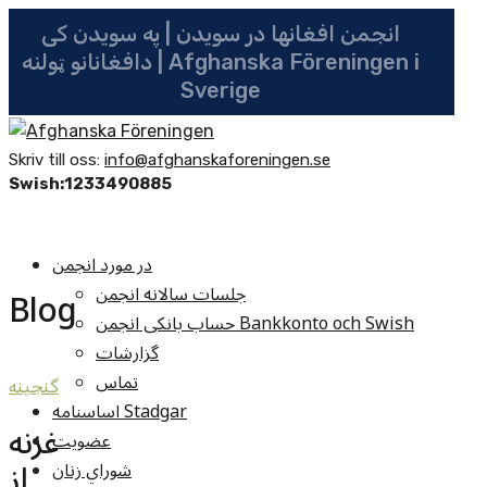
انجمن افغانها در سویدن | په سویدن کی
دافغانانو ټولنه | Afghanska Föreningen i
Sverige
Skriv till oss:
info@afghanskaforeningen.se
Swish:1233490885
در مورد انجمن
جلسات سالانه انجمن
Blog
حساب بانکی انجمن Bankkonto och Swish
گزارشات
تماس
گنجينه
اساسنامه Stadgar
غزنه
عضویت
از
شوراي زنان