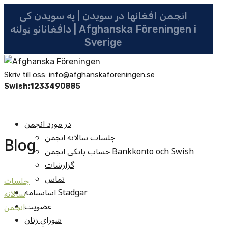
انجمن افغانها در سویدن | په سویدن کی
دافغانانو ټولنه | Afghanska Föreningen i
Sverige
Skriv till oss:
info@afghanskaforeningen.se
Swish:1233490885
در مورد انجمن
جلسات سالانه انجمن
Blog
حساب بانکی انجمن Bankkonto och Swish
گزارشات
تماس
جلسات
اساسنامه Stadgar
سالانه
عضویت
انجمن
شوراي زنان