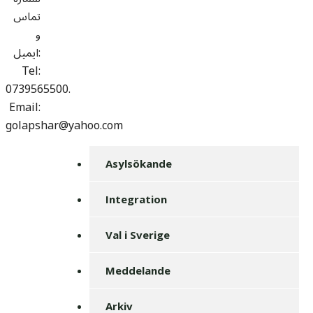
تماس
و
ایمیل:
Tel:
0739565500.
Email:
golapshar@yahoo.com
Asylsökande
Integration
Val i Sverige
Meddelande
Arkiv