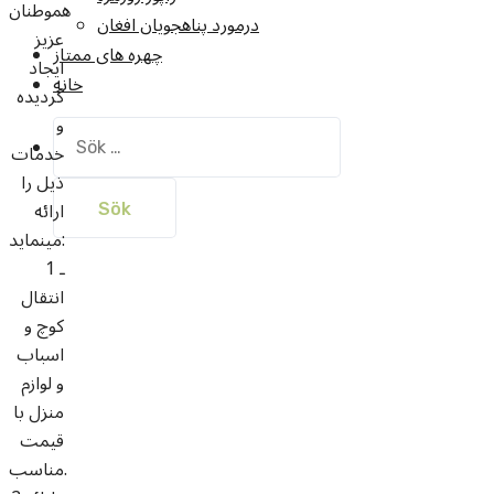
هموطنان
درمورد پناهجويان افغان
عزیز
چهره های ممتاز
ایجاد
خانه
گردیده
و
Sök
خدمات
efter:
ذیل را
ارائه
مینماید:
1 ـ
انتقال
کوچ و
اسباب
و لوازم
منزل با
قیمت
مناسب.