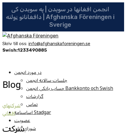
انجمن افغانها در سویدن | په سویدن کی
دافغانانو ټولنه | Afghanska Föreningen i
Sverige
Skriv till oss:
info@afghanskaforeningen.se
Swish:1233490885
در مورد انجمن
جلسات سالانه انجمن
Blog
حساب بانکی انجمن Bankkonto och Swish
گزارشات
تماس
شرکتهاي
اساسنامه Stadgar
افغاني
عضویت
شرکت
شوراي زنان