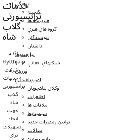
خدمات
فرهنگي
گنجينه
ترانسپورتی
هنرپيشه ها
گلاب
گروه هاي هنري
شاه
نويسندگان
داستان
Gl
نيازمنديها
Flytthjälp
شرکتهاي افغاني
شرکت
ورزش
خدمات
امورپناهندگي
ترانسپورتی
وکلاي پناهجويان
گلاب
تظاهرات
شاه
ملاقات ها
جهت
سيمينارها
ایجاد
قوانين ومقررات جديد
تسهیلات
مقالات
برای
راپور روزمره