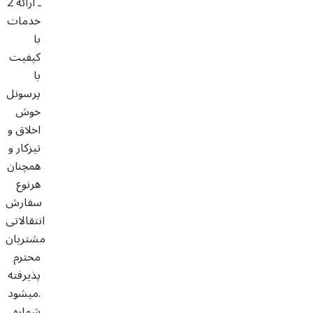
2 ـ ارائه
خدمات
با
کیفیت
با
پرسونل
خوش
اخلاق و
تیزکار و
همچنان
هرنوع
سفارش
انتقالاتی
مشتریان
محترم
پذیرفته
میشود.
شماره