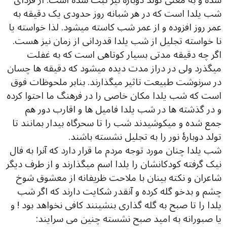
شده و به معنی تولد دوباره نیز ثبت شده است. از فردای
شب یلدا است که در هر شبانه روز حدودی یک دقیقه به
عمر روز افزوده و از عمر شب کاسته میشود. لذا خواسته یا
نا خواسته تجلیل از شب یلدا قدردانی از زمان نیز هست.
اگر چه دقیقه مدتی بسیار کوتاهی است که به غفلت
میگذرد ولی در دراز مدت دیده میشود که دقیقه ها چسان
در سرنوشت طبیعت تاثیر میگذارند. بنابر ملحوظات فوق
است که شب یلدا مکان خاصی را در فرهنگ ما احتوا کرده
و در گذشته ها در شب یلدا فامیل ها و اقارب دور هم
جمع شده و میکوشیدند شب را تا سحرگاه بیدار بمانند تا
تولد دوبارۀ نور را به تجلیل نشسته باشند.
شب یلدا چنان مورد توجه مردم ما قرار دارد که آنرا به فال
نیک گرفته کودکانشان را یلدا اسم میگذارند و از طرف دیگر
شاعران و نکته بینان با ملاحت ظریفانه از معشوق شوخ
چشم و بدخو گله کرده و آنقدر شکایت دارند که اگر شب
یلدا را تا صبح به گله گذاری بنشینند کافی نخواهد بود ! و
یا صبورانه به امید صبح نشسته چنین می سرایند: