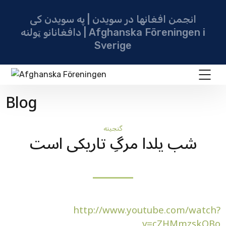
انجمن افغانها در سویدن | په سویدن کی
دافغانانو ټولنه | Afghanska Föreningen i
Sverige
Blog
گنجينه
شب یلدا مرگِ تاریکی است
http://www.youtube.com/watch?
v=cZHMmzskOBo