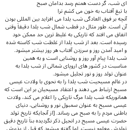
ای شب، گر دست همتم رسد بدامان صبح
با تیغ آفتاب به خون می کشم ترا
آنچه بر فوق العادگی شب یلدا می افزاید بین المللی بودن
آن است. طور مثال در قطب شمال شب یلدا دقیقاَ وقتی
اتفاق می افتد که تاریکی به غلیظ ترین حد ممکن خود
رسیده است. بعد از شب یلدا از غلظت شب کاسته شده
و امید آمدن روز و سرزدن آفتاب هر روز بیشتر میشود.
شب یلدا پیام آور روز و روشنایی است و به همین
مناسبت در کشور های اروپای شمالی از شب یلدا به
عنوان تولد روز و نور تجلیل میشود.
در عالم مسیحیت شب یلدا را به نحوی با ولادت عیسی
مسیح ارتباط می دهند و اعتقاد مسیحیان بر این است که
همانوریکه شب یلدا مرگ تاریکی را اعلام می کند، ولادت
عیسی مسیح به عنوان سمبول نور و روشنایی، دنیای
باطنی مردم را به صبح می رساند. [از آنجایکه تاریخ تولد
حضرت عیسی مسیح در انجیل ذکر نگردیده بناَ تاریخ دقیق
تولدش معلوم نیست. اما گفته میشود که قبل از پذیرش