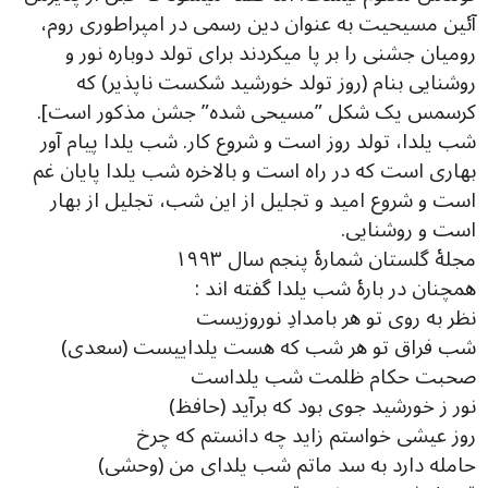
آئین مسیحیت به عنوان دین رسمی در امپراطوری روم،
رومیان جشنی را بر پا میکردند برای تولد دوباره نور و
روشنایی بنام (روز تولد خورشید شکست ناپذیر) که
کرسمس یک شکل ”مسیحی شده” جشن مذکور است].
شب یلدا، تولد روز است و شروع کار. شب یلدا پیام آور
بهاری است که در راه است و بالاخره شب یلدا پایان غم
است و شروع امید و تجلیل از این شب، تجلیل از بهار
است و روشنایی.
مجلۀ گلستان شمارۀ پنجم سال ١٩٩٣
همچنان در بارۀ شب یلدا گفته اند :
نظر به روی تو هر بامدادِ نوروزیست
شب فراق تو هر شب که هست یلداییست (سعدی)
صحبت حکام ظلمت شب یلداست
نور ز خورشید جوی بود که برآید (حافظ)
روز عیشی خواستم زاید چه دانستم که چرخ
حامله دارد به سد ماتم شب یلدای من (وحشی)