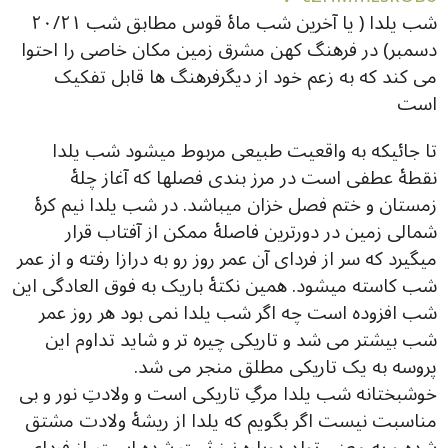
شب یلدا ( یا آخرین شب ماۀ قوس مطابق شب ٢٠/٢١
دسمبر) در فرهنگ کهن مشرق زمین مکان خاصی را احتوا
می کند که به زعم خود از دیگرفرهنگ ها قابل تفکیک
است
تا جائیکه به واقعیت طبیعی مربوط میشود شب یلدا
نقطۀ عطفی است در مرز بندی فصلها که آغاز چلۀ
زمستان و ختم فصل خزان میباشد. در شب یلدا نیم کرۀ
شمالی زمین در دورترین فاصلۀ ممکن از آفتاب قرار
میگیرد که سر از فردای آن عمر روز رو به درازا رفته و از عمر
شب کاسته میشود. همین نکتۀ باریک به فوق العادگی این
شب افزوده است چه اگر شب یلدا نمی بود هر روز عمر
شب بیشتر می شد و تاریکی چیره تر و شاید تداوم این
پروسه به یک تاریکی مطلق منجر می شد.
خوشبختانه شب یلدا مرگِ تاریکی است و ولادتِ نور و بی
مناسبت نیست اگر بگویم که یلدا از ریشۀ ولادت مشتق