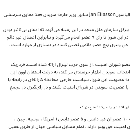
گفتنی است که برجسته ترین دیپلومات سویدنی یان الیاسونJan Eliasson سابق وزیر خارجه سویدن فعلا معاون سرمنشی
کل سازمان ملل متحد در این زمینه می‌گوید که ادعای بی‌تاثیر بودن
عضویت موقت نادرست است. بسیاری از تصمیم ها در این شورا با رای ۹ عضو انجام می‌گیرد و بنابراین اعضای غیر دائم
ه حق ویتوی پنج عضو دائمی تعیین کننده در بسیاری از موارد است،
 عضو شورای امنیت ،از سوی حزب لیبرال ارائه شده است. فردریک
ز انتخاب سویدن اظهار خرسندی می‌کند، به دولت استفان لوون این
ن به عضویت این شورا، سیاست خارجی محافظه کارانه‌ای در رابطه با
تی با عضویت سویدن در شورای امنیت نکنند و در رای‌گیری در مجمع
 انتقاد را رد می‌کند.” منبع پژواک
قابل یاداوری است که شورای امنیت ۱۵ عضو دارد که ۱۰ عضو ان غیر دایمی و ۵ عضو دایمی ( امریکا ، روسیه . چین ،
رای امنیت حق ویتو دارند . تمام مسایل سیاسی جهان از طریق همین