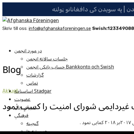
Skriv till oss:
info@afghanskaforeningen.se
Swish:12334908
در مورد انجمن
جلسات سالانه انجمن
Blog
حساب بانکی انجمن Bankkonto och Swish
گزارشات
تماس
اساسنامه Stadgar
Aktuell
عضویت
یردایمی شورای امنیت را کسب نمود
شوراي زنان
فرهنگي
 .
گنجينه
هنرپيشه ها