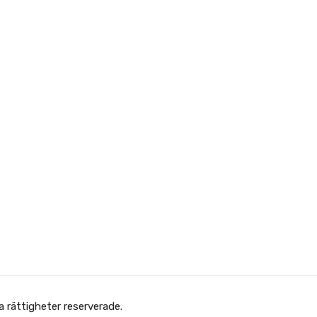
Copyright © Afghanska Föreningen - انجمن افغانها در سویدن. gheter reserverade