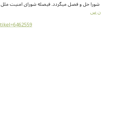
شورا حل و فصل میگردد. فیصله شورای امنیت ملل متحد واجب الاجرا توسط اعضای ملل متحد میباشد
ن س
rtikel=6462559