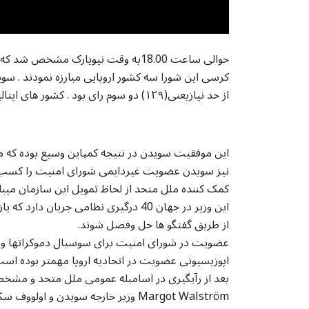
حوالی ساعت 18.00به وقت نیویارک م
از حد نیازیعنی(۱۲۹) دو سوم رای بود . کشور های ایتالیا ،
این موفقیت سویدن در نتیجه کمپاین وسیع بوده که ما
نیز سویدن عضویت غیردایمی شورای امنیت را کسب ن
کمک کننده ملل متحد از لحاظ تمویل این سازمان میبا
این وزیر در جهان 40 درگیری نظامی جریا
از طریق گفتگو ها حل وفصل شوند.
عضویت در شورای امنیت برای سوسیال دموکراتها و ح
اپوزیسیونی عضویت در اتحادیه اروپا مهمتر بوده ا
بعد از رآیگیری در اسامبله عمومی ملل متحد و م