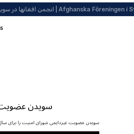
 سویدن | په سویدن کی دافغانانو ټولنه | Afghanska Föreningen i Sverige
85
سویدن عضویت غ
سویدن عضویت غیردایمی شورای امنیت را برای سال ۲۰۱۷بر ۲۰۱۸ کمایی نمود