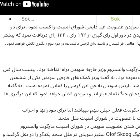
خانه
Sök
efter:
شخص شد که سویدن عضویت غیر دایمی شورای امنیت را کسب نمود . برای دو
کرسی این شورا سه کشور اروپایی مبارزه نمودند . سویدن در دور اول رای گیری از ۱۹۳ رای ، ۱۳۴ رای دریافت نمود که بیشتر
هالند ، قزاقستان و تایلند برای کرسی باقیمانده در دور دوم رایگیری تلاش خواهند نمود .
رگوت والستروم وزیر خارجه سویدن براه انداخته بود . بیست سال قبل
موده بود . به گفته وزیر کمک های خارجی سویدن یکی از ششمین
شد . ازینرو سویدن به حق این کرسی را کمایی نموده است . به گفته
ن دارد که یازده ان جنگ تمام عیار اند و سویدن تلاش خواهد نمود که این درگیری ها
کومت فعلی خیلی مهم میباشد اما برای مودراتها و احزاب
ست تا عضویت در شورای امنیت ملل متحد.
شخص شدن عضویت سویدن در شورای امنیت مارگوت والستروم
Margot Walström وزیر خارجه سویدن و اولووف سکوگ Olof Skoog سفیر سویدن در ملل متحد یکدگر را در بغل گرفتند و