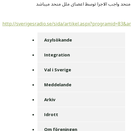
http://sverigesradio.se/sida/artikel.aspx?programid=83&a
Asylsökande
Integration
Val i Sverige
Meddelande
Arkiv
Idrott
Om föreningen