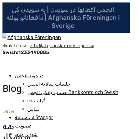
انجمن افغانها در سویدن | په سویدن کی
دافغانانو ټولنه | Afghanska Föreningen i
Sverige
Skriv till oss:
info@afghanskaforeningen.se
Swish:1233490885
در مورد انجمن
جلسات سالانه انجمن
Blog
حساب بانکی انجمن Bankkonto och Swish
گزارشات
تماس
ورزش
اساسنامه Stadgar
سه
عضویت
ورزشکار
شوراي زنان