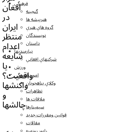
فرهنگي
افغان
گنجينه
در
هنرپيشه ها
ایران
گروه هاي هنري
منتظر
نويسندگان
اعدام
داستان
نيازمنديها
شایعه
شرکتهاي افغاني
یا
ورزش
واقعیت؟
امورپناهندگي
واکنشها
وکلاي پناهجويان
تظاهرات
و
ملاقات ها
چالشها
سيمينارها
قوانين ومقررات جديد
مقالات
راپور روزمره