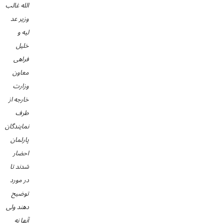
الله غالب
وزیر عد
لیه و
خلیل
فراهی
معاون
وزارت
خارجه از
طرف
نمایندگان
پارلمان
احضار
شدند تا
در مورد
توضیح
دهند ولی
آنها نه