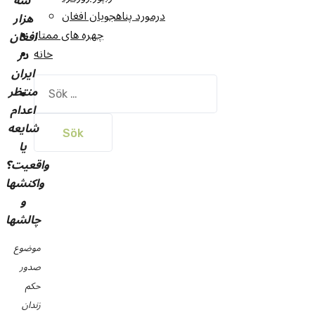
سه
درمورد پناهجويان افغان
هزار
چهره های ممتاز
افغان
خانه
در
ایران
Sök
منتظر
efter:
اعدام
شایعه
یا
واقعیت؟
واکنشها
و
چالشها
موضوع
صدور
حکم
زندان