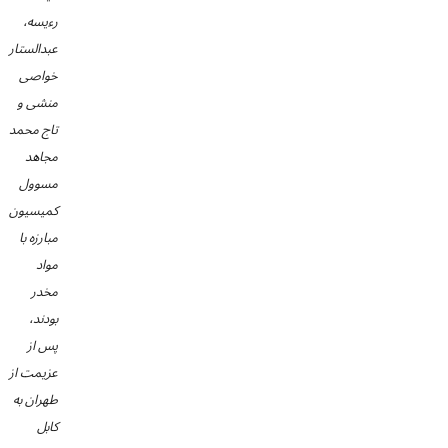
رءیسه،
عبدالستار
خواصی
منشی و
تاج محمد
مجاهد
مسوول
کمیسیون
مبارزه با
مواد
مخدر
بودند،
پس از
عزیمت از
طهران به
کابل