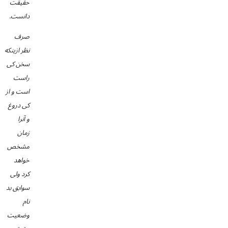
حقیقت
دانست.
صرف
نظر ازینکه
سخن کی
راست
است و از
کی دروغ
و آنرا
زمان
مشخص
خواهد
کرد ولی
سوابق بد
نام
وضعیت