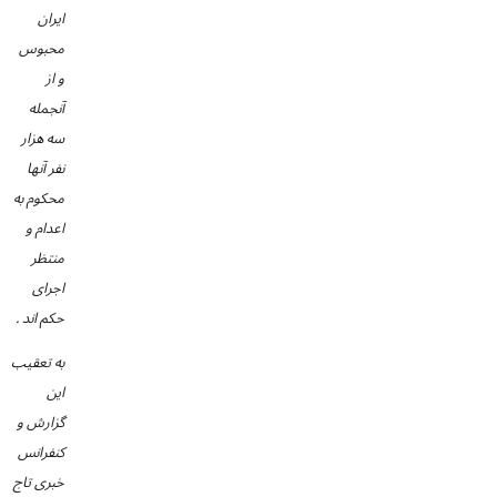
ایران
محبوس
و از
آنجمله
سه هزار
نفر آنها
محکوم به
اعدام و
منتظر
اجرای
حکم اند .
به تعقیب
این
گزارش و
کنفرانس
خبری تاج