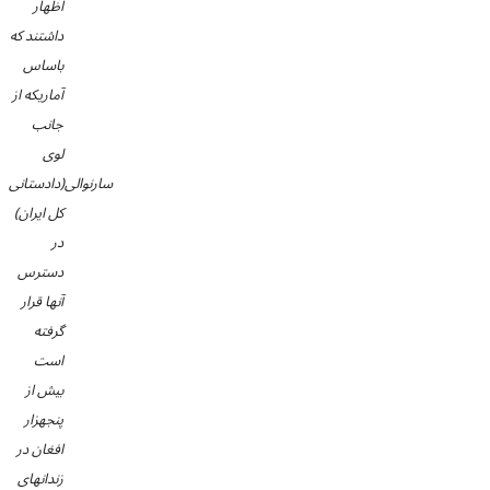
اظهار
داشتند که
باساس
آماریکه از
جانب
لوی
سارنوالی(دادستانی
کل ایران)
در
دسترس
آنها قرار
گرفته
است
بیش از
پنجهزار
افغان در
زندانهای