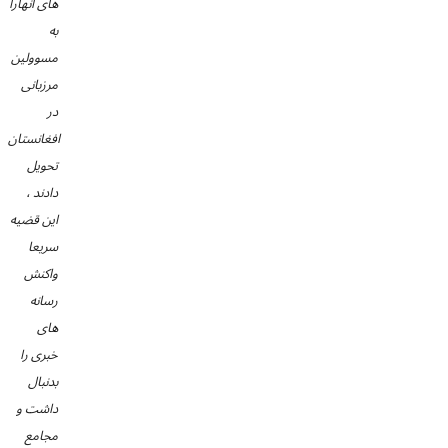
های آنهارا
به
مسوولین
مرزبانی
در
افغانستان
تحویل
دادند ،
این قضیه
سریعا
واکنش
رسانه
های
خبری را
بدنبال
داشت و
مجامع