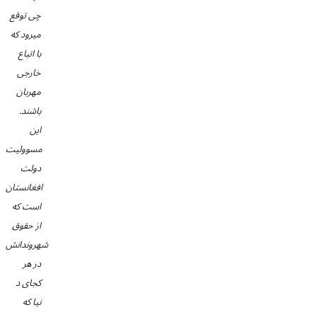
چی توقع
میرود که
با اتباع
خارجی
مهربان
باشند.
این
مسوولیت
دولت
افغانستان
است که
از حقوق
شهروندانش
در هر
کجای د
نیا که