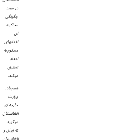
در مورد
چگونگی
محاکمه
ای
افغانهای
محکوم به
اعدام
تحقیق
میکند.
همچنان
وزارت
خارجه ای
افغانستان
میگوید
که ایران و
افغانستان