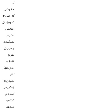
از
حکومتی
که حتی به
شهروندان
خودش
احترام
نمیگذارد
و هزاران
نفر را
فقط به
جرم اظهار
نظر
نمودن به
زندان می
اندازد و
شکنجه
میدهد