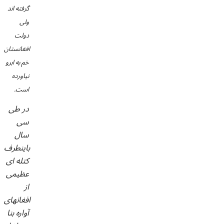
گرفته اند
ولی
دولت
افغانستان
خم به ابرو
نیاورده
است.
در طی
سی
سال
باینطرف
کتله ای
عظیمی
از
افغانهای
آواره بنا