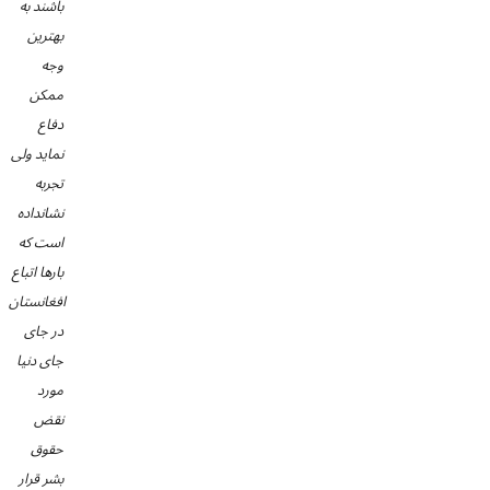
باشند به
بهترین
وجه
ممکن
دفاع
نماید ولی
تجربه
نشانداده
است که
بارها اتباع
افغانستان
در جای
جای دنیا
مورد
نقض
حقوق
بشر قرار