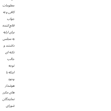
معلومات
کافی و نه
جواب
قانع کننده
برای ارایه
به مجلس
داشتند و
نکته ای
جالب
توجه
اینکه با
وجود
هوشدار
های مکرر
نمایندگان
شورای