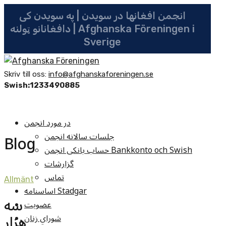
انجمن افغانها در سویدن | په سویدن کی
دافغانانو ټولنه | Afghanska Föreningen i
Sverige
Skriv till oss:
info@afghanskaforeningen.se
Swish:1233490885
در مورد انجمن
جلسات سالانه انجمن
Blog
حساب بانکی انجمن Bankkonto och Swish
گزارشات
تماس
Allmänt
اساسنامه Stadgar
سه
عضویت
هزار
شوراي زنان