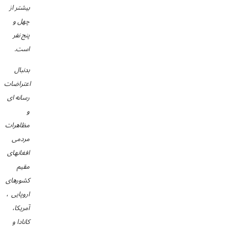
بیشتر از
چهل و
پنج نفر
است.
بدنبال
اعتراضات
رسانه ای
و
مظاهرات
مردمی
افغانهای
مقیم
کشورهای
اروپایی
،
آمریکا،
کانادا و