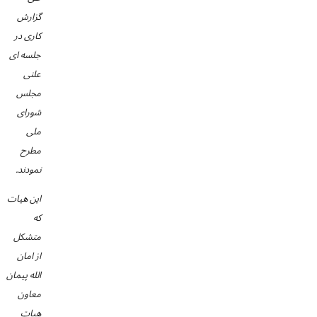
گزارش
کاری در
جلسه ای
علنی
مجلس
شورای
ملی
مطرح
نمودند.
این هیات
که
متشکل
از امان
الله پیمان
معاون
هیات