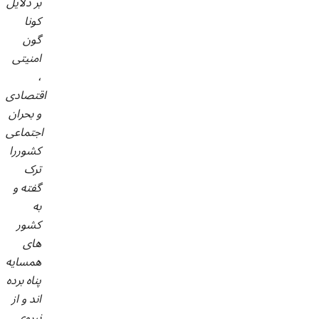
بر دلایل
کونا
گون
امنیتی
،
اقتصادی
و بحران
اجتماعی
کشوررا
ترک
گفته و
به
کشور
های
همسایه
پناه برده
اند و از
نیروی