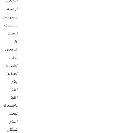
استنادی
از تعداد
معدومین
در دست
نیست
ولی
شاهدان
عینی
تلفنی با
تلویزیون
پیام
افغان
اظهار
داشتند که
تعداد
اعدام
شدگان