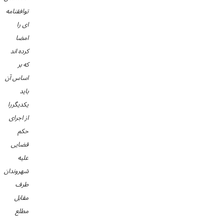
توافقنامه
ای را
امضا
کرده اند
که بر
اساس آن
باید
یکدیگررا
از اجرای
حکم
قضایی
علیه
شهروندان
طرف
مقابل
مطلع