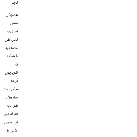
کرد.
همچنان
سفیر
ایران در
کابل طی
مصاحبه
با شبکه
ای
تلویزیون
آریانا
محکومیت
سه هزار
نفر را به
اعدام دور
از تصور و
عاری از