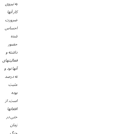
به نیروی
کار آنها
ضرورت
احساس
شده
حضور
داشته و
فعالیتهای
آنها نود و
نه درصد
مثبت
بوده
است. از
افغانها
حتی در
زمان
جنگ