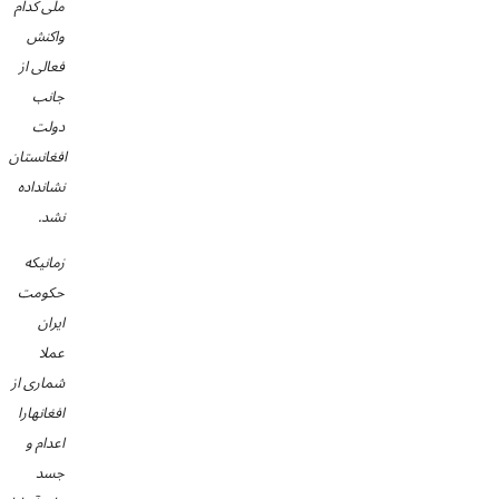
ملی کدام
واکنش
فعالی از
جانب
دولت
افغانستان
نشانداده
نشد.
زمانیکه
حکومت
ایران
عملا
شماری از
افغانهارا
اعدام و
جسد