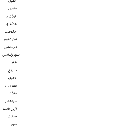
حقوق
بشری
ایران و
عملکرد
حکومت
این کشور
در مقابل
شهروندانش
نقض
صریح
حقوق
بشری را
نشان
میدهد و
ازین بابت
سخت
مورد