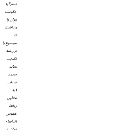
آسترالیا
حکومت
ایران را
واداشت
که
موضوع را
از ریشه
تکذیب
نماید.
محمد
ضیایی
فرد
معاون
روابط
عمومی
زندانهای
ایران به