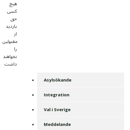
هیچ
کسی
حق
بازدید
از
مقتولین
را
نخواهند
داشت
Asylsökande
Integration
Val i Sverige
Meddelande