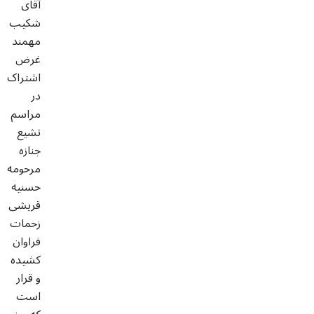
آقای
شکیب
مهمند
غرض
اشتراک
در
مراسم
تشیع
جنازه
مرحومه
حسنیه
قریشی
زحمات
فراوان
کشیده
و قرار
است