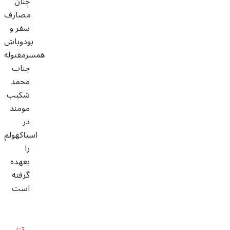
چنان
مصارف
سفر و
بودوباش
همسرمقتوله
جناب
محمد
شکیب
مومند
در
استاکهولم
را
بعهده
گرفته
است