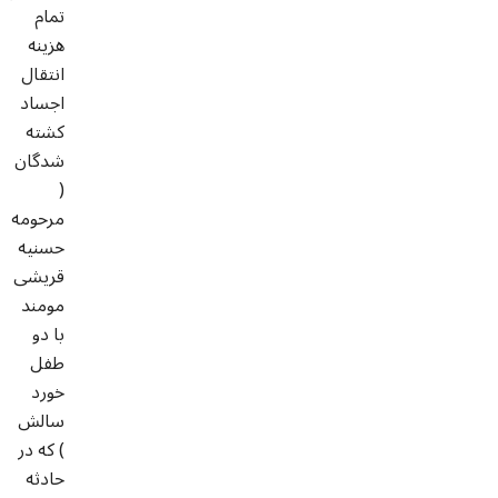
تمام
هزینه
انتقال
اجساد
کشته
شدگان
(
مرحومه
حسنیه
قریشی
مومند
با دو
طفل
خورد
سالش
) که در
حادثه