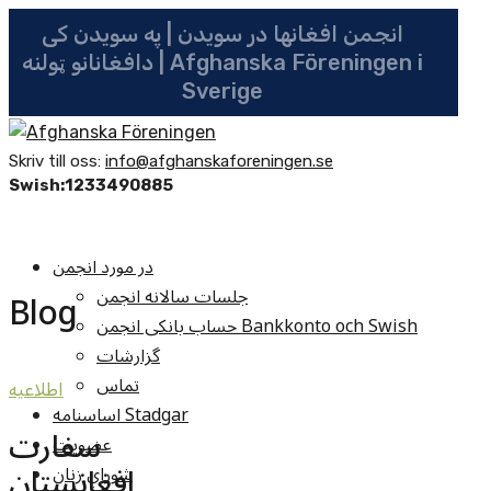
انجمن افغانها در سویدن | په سویدن کی
دافغانانو ټولنه | Afghanska Föreningen i
Sverige
Skriv till oss:
info@afghanskaforeningen.se
Swish:1233490885
در مورد انجمن
جلسات سالانه انجمن
Blog
حساب بانکی انجمن Bankkonto och Swish
گزارشات
تماس
اطلاعيه
اساسنامه Stadgar
سفارت
عضویت
افغانستان
شوراي زنان