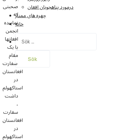
صحبتی
درمورد پناهجويان افغان
که
چهره های ممتاز
نماینده
خانه
انجمن
Sök
افغانها
efter:
با یک
مقام
سفارت
افغانستان
در
استاکهولم
داشت
،
سفارت
افغانستان
در
استاکهولم