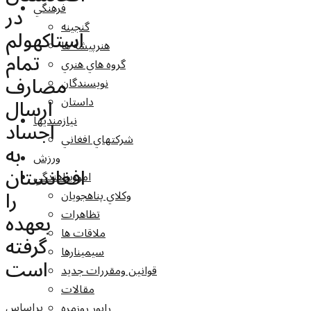
فرهنگي
در
گنجينه
استاکهولم
هنرپيشه ها
تمام
گروه هاي هنري
مصارف
نويسندگان
ارسال
داستان
نيازمنديها
اجساد
شرکتهاي افغاني
به
ورزش
افغانستان
امورپناهندگي
را
وکلاي پناهجويان
تظاهرات
بعهده
ملاقات ها
گرفته
سيمينارها
است
قوانين ومقررات جديد
مقالات
براساس
راپور روزمره