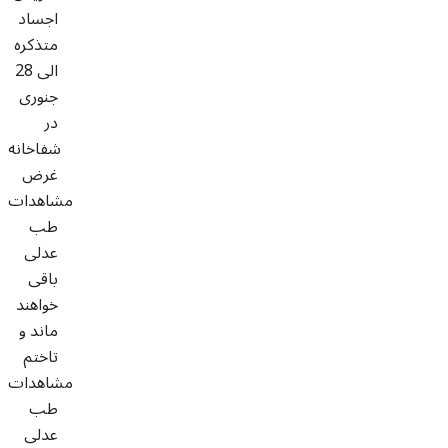
اجساد
متذکره
الی 28
جنوری
در
شفاخانه
غرض
مشاهدات
طب
عدلی
باقی
خواهند
ماند و
تاختم
مشاهدات
طب
عدلی