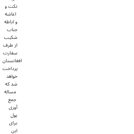
تکت و
اعاشه
و اباطه
جناب
شکیب
از طرف
سفارت
افغانستان
پرداخت
خواهد
شد که
مساله
جمع
آوری
پول
برای
این