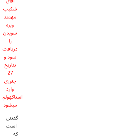
آقای
شکیب
مهمند
ویزه
سویدن
را
دریافت
نمود و
بتاریخ
27
جنوری
وارد
استاکهولم
میشود
گفتنی
است
که