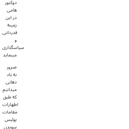
دوکتور
هامی
در این
زمینه
قدردانی
و
سپاسگذاری
مینماید
ضرور
به یاد
دهانی
میدانیم
که طبق
اظهارات
مقامات
پولیس
سویدن