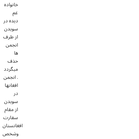
خانواده
غم
دیده در
سویدن
از طرف
انجمن
ها
حذف
میگردد
. انجمن
افغانها
در
سویدن
از مقام
سفارت
افغانستان
وشخص