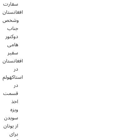
سفارت
افغانستان
وشخص
جناب
دوکتور
هامی
سفیر
افغانستان
در
استاکهولم
در
قسمت
اخذ
ویزه
سویدن
از یونان
برای