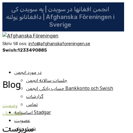
انجمن افغانها در سویدن | په سویدن کی
دافغانانو ټولنه | Afghanska Föreningen i
Sverige
Skriv till oss:
info@afghanskaforeningen.se
Swish:1233490885
در مورد انجمن
جلسات سالانه انجمن
Blog
حساب بانکی انجمن Bankkonto och Swish
گزارشات
تماس
وضعيت
اساسنامه Stadgar
افغانستان
عضویت
سرپرست
شوراي زنان