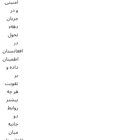
امنیتی
و در
جریان
دههء
تحول
در
افغانستان
اطمینان
داده و
بر
تقویت
هر چه
بیشتر
روابط
دو
جانبه
میان