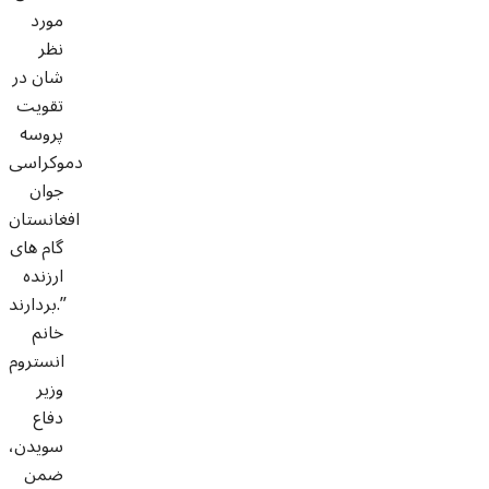
مورد
نظر
شان در
تقویت
پروسه
دموکراسی
جوان
افغانستان
گام های
ارزنده
بردارند.”
خانم
انستروم
وزیر
دفاع
سویدن،
ضمن