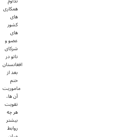
تداوم
همکاری
های
کشور
های
عضو و
شرکای
ناتو در
افغانستان
بعد از
ختم
ماموریت
آن ها،
تقویت
هر چه
بیشتر
روابط
میان