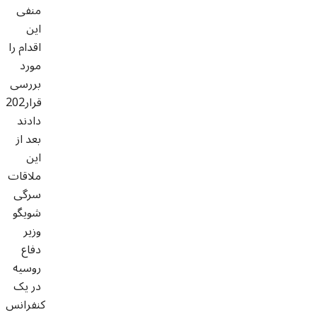
منفی
این
اقدام را
مورد
بررسی
قرار202
دادند
بعد از
این
ملاقات
سرگی
شویگو
وزیر
دفاع
روسیه
در یک
کنفرانس