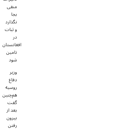
منفی
بجا
نگذارد
و ثبات
در
افغانستان
تامین
شود
وزیر
دفاع
روسیه
هم‌چنین
گفت
بعد از
بیرون
رفتن