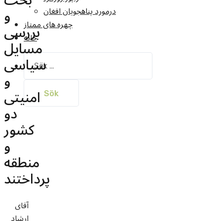
بحث
و
درمورد پناهجويان افغان
چهره های ممتاز
بررسی
خانه
مسایل
سیاسی
Sök
efter:
و
امنیتی
دو
کشور
و
منطقه
پرداختند
آقای
ارشاد