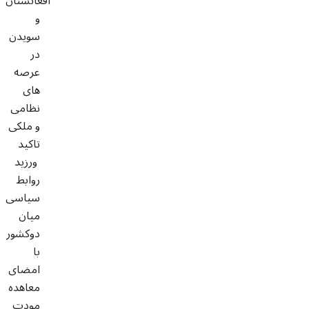
افغانستان
و
سویدن
در
عرصه
های
نظامی
و ملکی
تاکید
ورزید
روابط
سیاسی
میان
دوکشور
با
امضای
معاهده
مودت