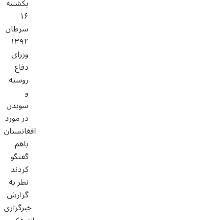
یکشنبه
۱۶
سرطان
۱۳۹۲
وزرای
دفاع
روسیه
و
سویدن
در مورد
افغانستان
باهم
گفتگو
کردند
نظر به
گزارش
خبرگزاری