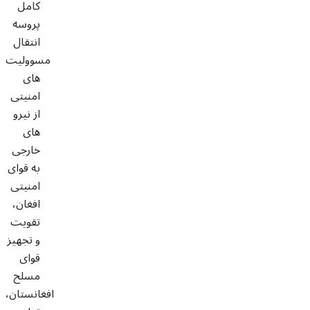
کامل
پروسه
انتقال
مسوولیت
های
امنیتی
از نیرو
های
خارجی
به قوای
امنیتی
افغان،
تقویت
و تجهیز
قوای
مسلح
افغانستان،