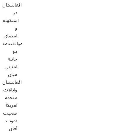
افغانستان
در
استکهلم
و
امضای
موافقتنامه
دو
جانبه
امنیتی
میان
افغانستان
وایالات
متحده
امریکا
صحبت
نمودند
آقای