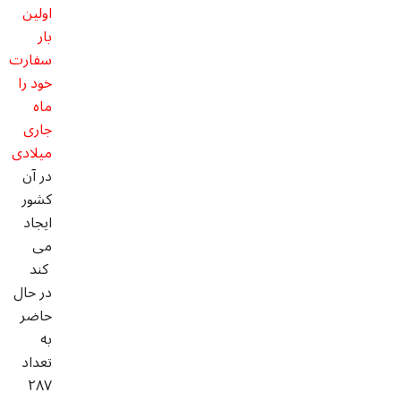
اولین
بار
سفارت
خود را
ماه
جاری
میلادی
در آن
کشور
ایجاد
می
کند
در حال
حاضر
به
تعداد
۲۸۷