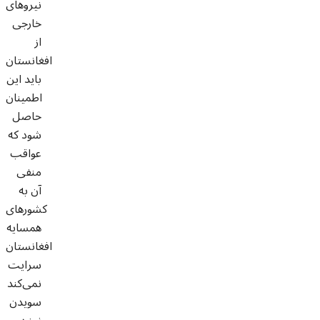
نیروهای
خارجی
از
افغانستان
باید این
اطمینان
حاصل
شود که
عواقب
منفی
آن به
کشورهای
همسایه
افغانستان
سرایت
نمی‌کند
سویدن