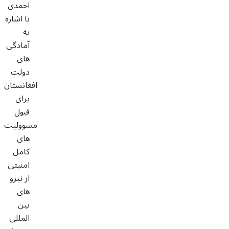
احمدی
با اشاره
به
آمادگی
های
دولت
افغانستان
برای
قبول
مسوولیت
های
کامل
امنیتی
از نیرو
های
بین
المللی