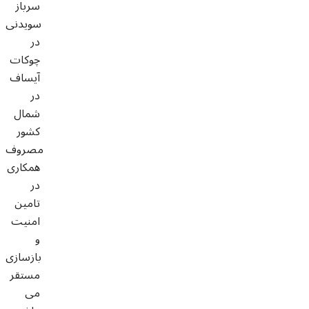
سرباز
سویدنی
در
چوکات
آیساف
در
شمال
کشور
مصروف
همکاری
در
تامین
امنیت
و
بازسازی
مستقر
می