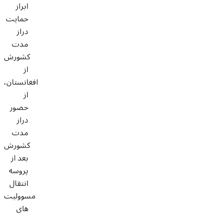
ابراز
حمایت
دراز
مدت
کشورش
از
افغانستان،
از
حضور
دراز
مدت
کشورش
بعد از
پروسه
انتقال
مسوولیت
های