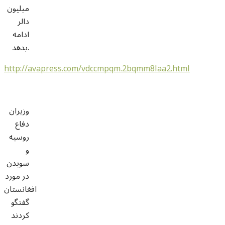
میلیون
دالر
ادامه
بدهد.
http://avapress.com/vdccmpqm.2bqmm8laa2.html
وزیران
دفاع
روسیه
و
سویدن
در مورد
افغانستان
گفتگو
کردند