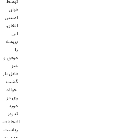
توسط
قوای
امنیتی
افغان،
این
پروسه
را
موفق و
غیر
قابل باز
گشت
خواند
وی در
مورد
تدویر
انتخابات
ریاست
جمهوری