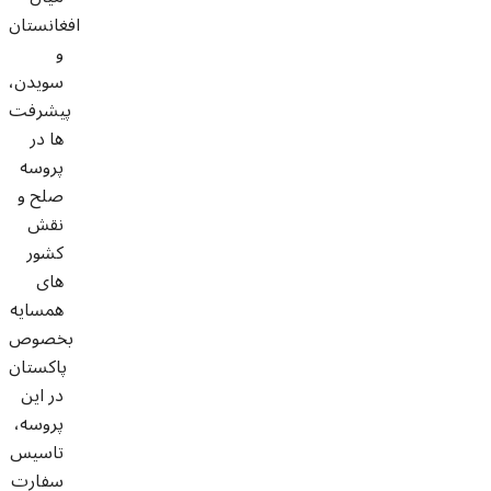
افغانستان
و
سویدن،
پیشرفت
ها در
پروسه
صلح و
نقش
کشور
های
همسایه
بخصوص
پاکستان
در این
پروسه،
تاسیس
سفارت