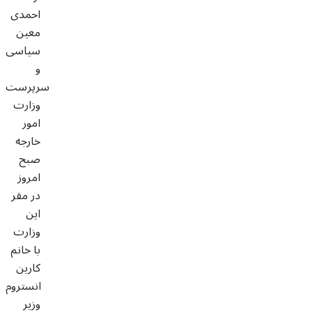
احمدی
معین
سیاسی
و
سرپرست
وزارت
امور
خارجه
صبح
امروز
در مقر
این
وزارت
با خانم
کارین
انستروم
وزیر