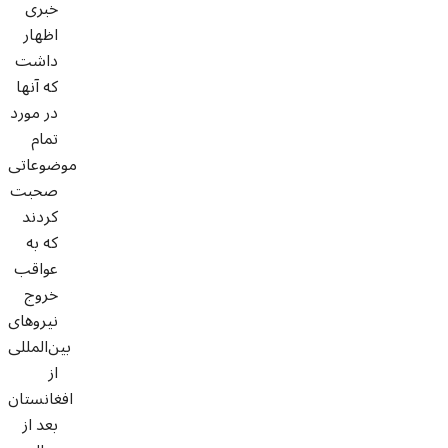
خبری
اظهار
داشت
که آنها
در مورد
تمام
موضوعاتی
صحبت
کردند
که به
عواقب
خروج
نیروهای
بین‌المللی
از
افغانستان
بعد از