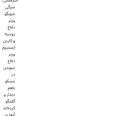
انترفکس،
سرگی
شویگو
وزیر
دفاع
روسیه
و کارین
ایستروم
وزیر
دفاع
سویدن
در
مسکو
باهم
دیدار و
گفتگو
کرده‌اند
آنها در