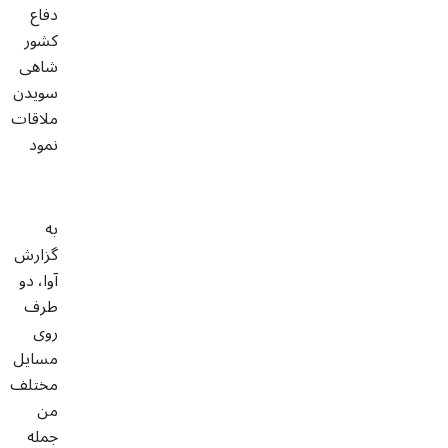
دفاع
کشور
شاهی
سویدن
ملاقات
نمود
به
گزارش
آوا، دو
طرف
روی
مسایل
مختلف
من
جمله