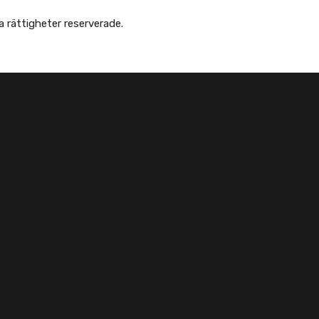
 Afghanska Föreningen - انجمن افغانها در سویدن. Alla rättigheter reserverade.