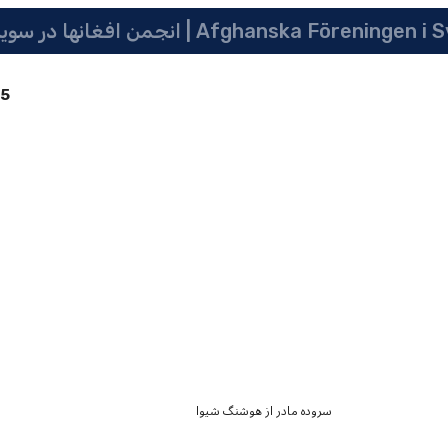
انجمن افغانها در سویدن | په سویدن کی دافغانانو ټولنه | Afghanska Före
85
سروده مادر از هوشنگ شیوا