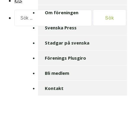
خانه
Om föreningen
Sök
efter:
Svenska Press
Stadgar på svenska
Förenings Plusgiro
Bli medlem
Kontakt