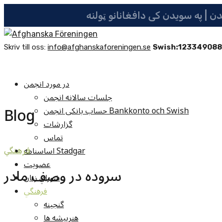
Skriv till oss:
info@afghanskaforeningen.se
Swish:12334908
در مورد انجمن
جلسات سالانه انجمن
Blog
حساب بانکی انجمن Bankkonto och Swish
گزارشات
تماس
اساسنامه Stadgar
فرهنگي
عضویت
سروده در وصف مادر
شوراي زنان
فرهنگي
گنجينه
هنرپيشه ها