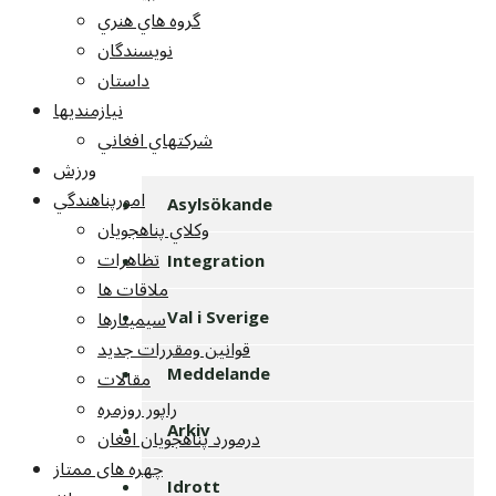
گروه هاي هنري
نويسندگان
داستان
نيازمنديها
شرکتهاي افغاني
ورزش
امورپناهندگي
Asylsökande
وکلاي پناهجويان
تظاهرات
Integration
ملاقات ها
سيمينارها
Val i Sverige
قوانين ومقررات جديد
مقالات
Meddelande
راپور روزمره
Arkiv
درمورد پناهجويان افغان
چهره های ممتاز
Idrott