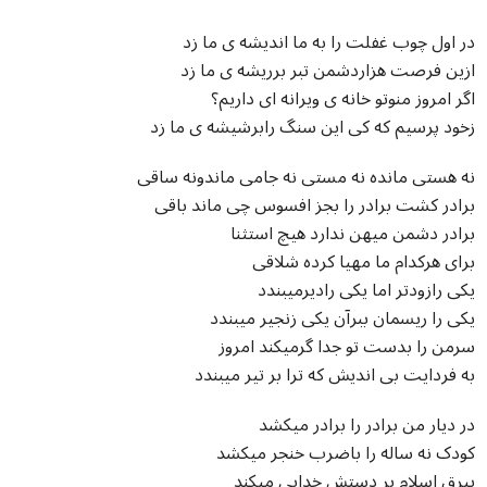
در اول چوب غفلت را به ما اندیشه ی ما زد
ازین فرصت هزاردشمن تبر برریشه ی ما زد
اگر امروز منوتو خانه ی ویرانه ای داریم؟
زخود پرسیم که کی این سنگ رابرشیشه ی ما زد
نه هستی مانده نه مستی نه جامی ماندونه ساقی
برادر کشت برادر را بجز افسوس چی ماند باقی
برادر دشمن میهن ندارد هیچ استثنا
برای هرکدام ما مهیا کرده شلاقی
یکی رازودتر اما یکی رادیرمیبندد
یکی را ریسمان ببرآن یکی زنجیر میبندد
سرمن را بدست تو جدا گرمیکند امروز
به فردایت بی اندیش که ترا بر تیر میبندد
در دیار من برادر را برادر میکشد
کودک نه ساله را باضرب خنجر میکشد
بیرق اسلام بر دستش خدایی میکند